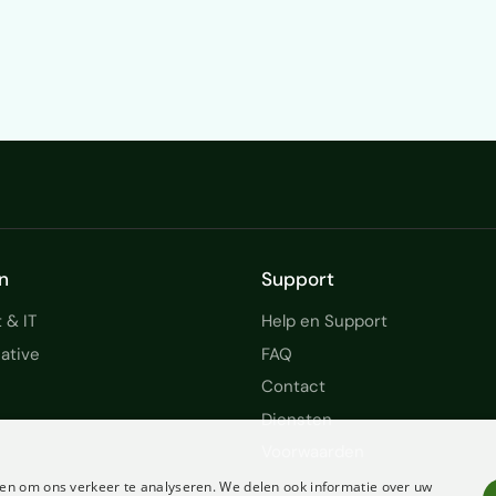
n
Support
 & IT
Help en Support
ative
FAQ
Contact
Diensten
Voorwaarden
en om ons verkeer te analyseren. We delen ook informatie over uw