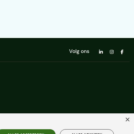
Volg ons
×