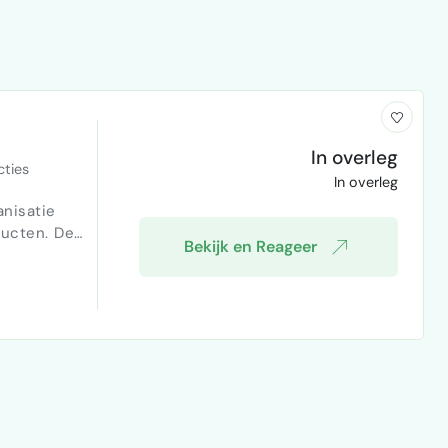
In overleg
ties
In overleg
nisatie
ducten. De
Bekijk en Reageer
ht op
nele online
, zowel