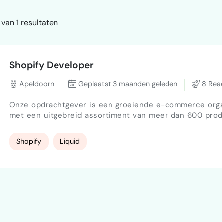
van 1 resultaten
Shopify Developer
Apeldoorn
Geplaatst 3 maanden geleden
8 Reac
Onze opdrachtgever is een groeiende e-commerce orga
met een uitgebreid assortiment van meer dan 600 pro
webshop bedient zowel B2B als B2C klanten en is geric
schaalbare groei, efficiënte conversie en een professio
Shopify
Liquid
merkbeleving. Op dit moment ligt de uitdaging in het volledig
herontwerpen en optimaliseren van de Shopify webshop
visueel als technisch, met …