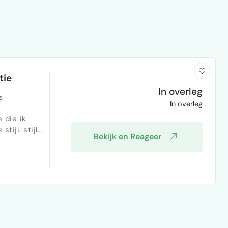
tie
In overleg
s
In overleg
 die ik
tijl. stijl
Bekijk en Reageer
trekken van