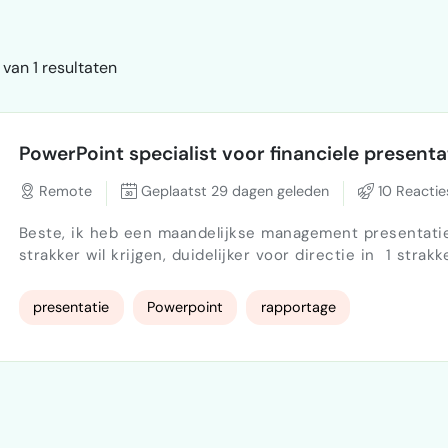
van 1 resultaten
PowerPoint specialist voor financiele presenta
Remote
Geplaatst 29 dagen geleden
10 Reactie
Beste, ik heb een maandelijkse management presentatie
strakker wil krijgen, duidelijker voor directie in 1 strakke s
is bekend, inhoud grotendeels ook. samenvoegen, door
stijl is de wens, wie kan snel iets maken voor me?
presentatie
Powerpoint
rapportage