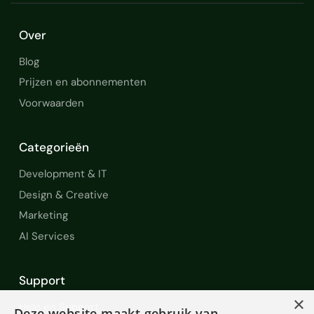
Over
Blog
Prijzen en abonnementen
Voorwaarden
Categorieën
Development & IT
Design & Creative
Marketing
AI Services
Support
×
Help en Support
Deze website maakt gebruik van