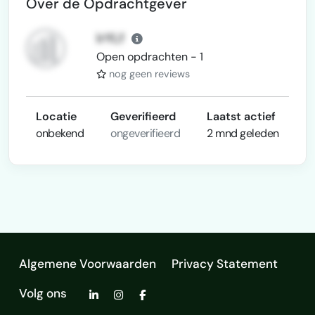
Over de Opdrachtgever
lrYLf
Open opdrachten - 1
nog geen reviews
Locatie
Geverifieerd
Laatst actief
onbekend
ongeverifieerd
2 mnd geleden
Algemene Voorwaarden
Privacy Statement
Volg ons