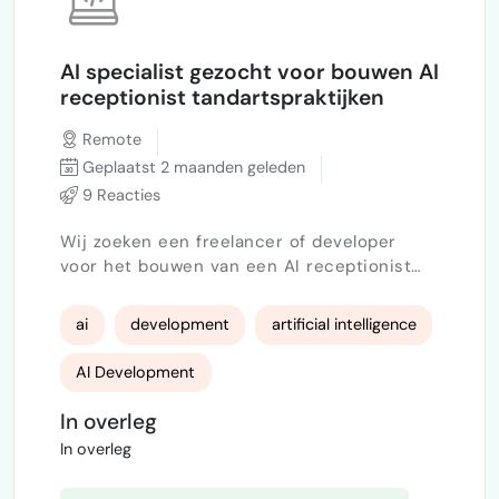
AI specialist gezocht voor bouwen AI
receptionist tandartspraktijken
Remote
Geplaatst 2 maanden geleden
9 Reacties
Wij zoeken een freelancer of developer
voor het bouwen van een AI receptionist
voor tandartspraktijken. De AI moet
patiënten automatisch kunnen helpen met:
ai
development
artificial intelligence
afspraken maken, verzetten en annuleren
veelgestelde vragen beantwoorden telefoon,
AI Development
chat of WhatsApp communicatie
doorverbinden naar een medewerker
In overleg
wanneer nodig Ervaring met AI, chatbots,
In overleg
voice AI en API-koppelingen is gewenst.
Ervar…