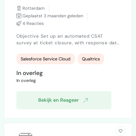
Rotterdam
Geplaatst 3 maanden geleden
4 Reacties
Objective Set up an automated CSAT
survey at ticket closure, with response data
written back into Salesforce and simple
dashboards in Salesforce and Qualtrics. The
Salesforce Service Cloud
Qualtrics
solution must be stable, lightweight, and
maintainable internally without recurring
In overleg
consultancy for small Salesforce changes.
In overleg
Trigger Setup Automatic survey email sent
when a Salesforce ticket closes (all closure
flows); Excl…
Bekijk en Reageer