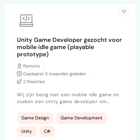
Unity Game Developer gezocht voor
mobile idle game (playable
prototype)
Remote
Geplaatst 5 maanden geleden
2 Reacties
Wij zijn bezig met een mobile idle game en
zoeken een Unity game developer om
samen te werken aan een eerste playable
prototype. Het project is al gestart: core
Game Design
Game Development
mechanics zijn uitgewerkt er ligt een intern
game design document scope is bewust
Unity
C#
klein en duidelijk afgebakend In deze fase