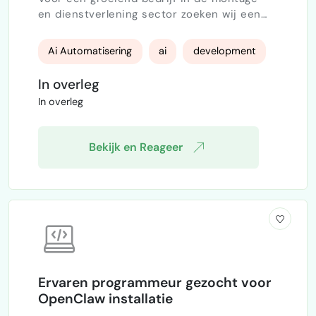
en dienstverlening sector zoeken wij een
ervaren developer / automation specialist
die een schaalbaar systeem kan opzetten
Ai Automatisering
ai
development
dat marketing, werving, planning en
facturatie samenbrengt. Het doel is om een
In overleg
groot deel van de bedrijfsvoering te
In overleg
automatiseren en centraal aan te sturen
vanuit één platform. Wat moet er gebouwd
worden? 1. Werving & leadgenerat…
Bekijk en Reageer
Ervaren programmeur gezocht voor
OpenClaw installatie