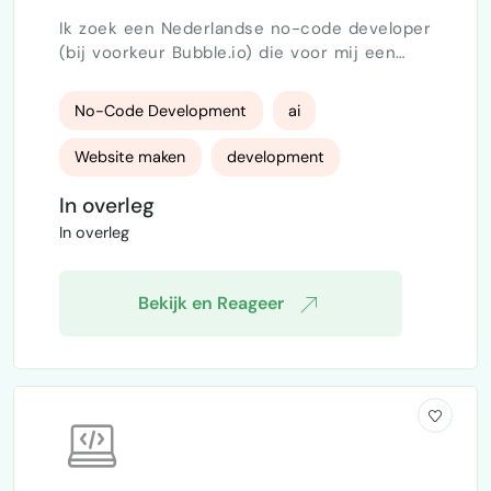
Ik zoek een Nederlandse no-code developer
(bij voorkeur Bubble.io) die voor mij een
eenvoudige, gebruiksvriendelijke website
kan bouwen vergelijkbaar met Funda , maar
No-Code Development
ai
dan veel simpeler en overzichtelijker.
Projectomschrijving Ik wil een platform
Website maken
development
(website) waarop bezoekers: woningen
kunnen bekijken kunnen zoeken en filteren
In overleg
de woningdetailpagina kunnen openen foto’s
In overleg
en beschrijvingen …
Bekijk en Reageer