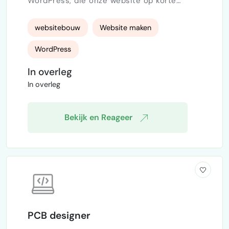
WordPress, die onze website op korte
tremijn kan vernieuwen. Gelieve op locatie
in Eindhoven. Vergoeding is op basis van
websitebouw
Website maken
een vast bedrag of een afgesproken
uurtarief. Het gaat om een eenmalig
WordPress
opdracht voor nu.
In overleg
In overleg
Bekijk en Reageer
PCB designer