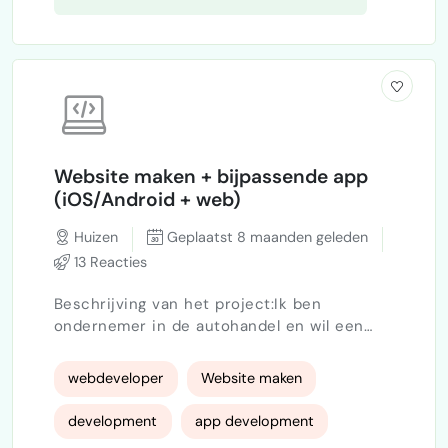
Website maken + bijpassende app
(iOS/Android + web)
Huizen
Geplaatst 8 maanden geleden
13 Reacties
Beschrijving van het project:Ik ben
ondernemer in de autohandel en wil een
app én website laten ontwikkelen waarmee
klanten: • Direct beschikbare auto’s kunnen
webdeveloper
Website maken
zien en opzoeken (vergelijkbaar met
Dasimport).• Auto’s kunnen filteren op merk,
development
app development
model, bouwjaar en prijs.• Per auto een