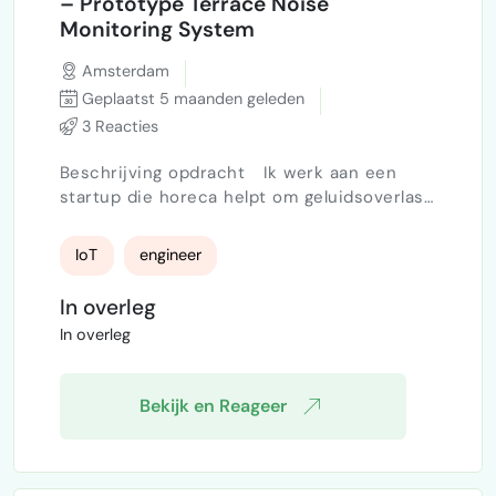
– Prototype Terrace Noise
Monitoring System
Amsterdam
Geplaatst 5 maanden geleden
3 Reacties
Beschrijving opdracht Ik werk aan een
startup die horeca helpt om geluidsoverlast
op terrassen beter te beheren. Terrassen
veroorzaken regelmatig klachten van
IoT
engineer
omwonenden en gemeenten stellen steeds
strengere regels. Het doel van dit project is
In overleg
een eenvoudig systeem te bouwen dat het
In overleg
geluidsniveau op een terras meet en
personeel realtime waarschuwt wanneer het
te luid wordt. Het systeem…
Bekijk en Reageer