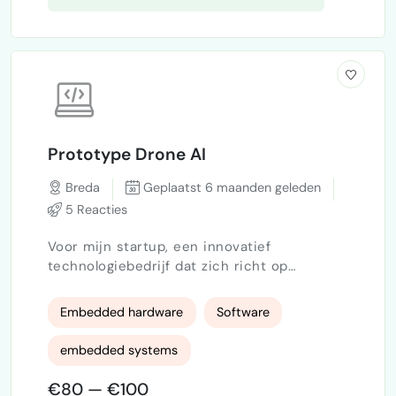
Prototype Drone AI
Breda
Geplaatst 6 maanden geleden
5 Reacties
Voor mijn startup, een innovatief
technologiebedrijf dat zich richt op
transport, communicatie en security, ben ik
op zoek naar een ervaren engineer die
Embedded hardware
Software
zowel hardware als software beheerst. Onze
start-up ontwikkelt grensverleggende
embedded systems
oplossingen met een sterke focus op
toekomstige mobiliteit en geavanceerde
€80 — €100