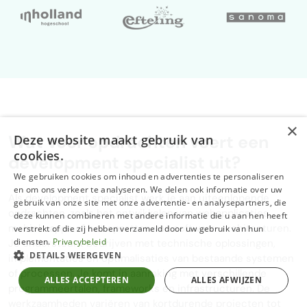
×
Wat voor opdrachten voert een
Deze website maakt gebruik van
cookies.
development specialist uit?
We gebruiken cookies om inhoud en advertenties te personaliseren
en om ons verkeer te analyseren. We delen ook informatie over uw
Als development specialist werk je aan uiteenlopende
gebruik van onze site met onze advertentie- en analysepartners, die
opdrachten, zoals het ontwikkelen van webapplicaties,
deze kunnen combineren met andere informatie die u aan hen heeft
mobiele apps of het opzetten van software-architecturen.
verstrekt of die zij hebben verzameld door uw gebruik van hun
diensten.
Privacybeleid
Je ondersteunt bedrijven met technische oplossingen,
DETAILS WEERGEVEN
implementaties en optimalisaties van bestaande systemen
of processen. Je komt in aanraking met verschillende
ALLES ACCEPTEREN
ALLES AFWIJZEN
programmeertalen, frameworks en infrastructuren. De
werkzaamheden variëren van kortdurende projecten tot