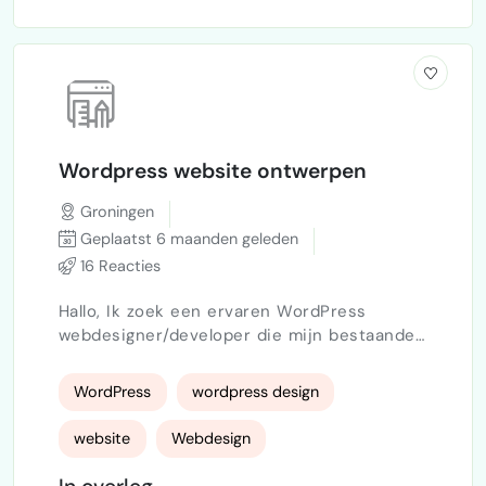
Wordpress website ontwerpen
Groningen
Geplaatst 6 maanden geleden
16 Reacties
Hallo, Ik zoek een ervaren WordPress
webdesigner/developer die mijn bestaande
website professioneel kan herontwerpen.
Mijn website is gebouwd met het Astra
WordPress
wordpress design
theme en de uitstraling is momenteel te
simpel en rommelig. Ik wil een moderne,
website
Webdesign
zakelijke en betrouwbare website.