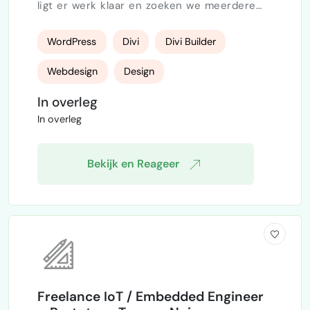
ligt er werk klaar en zoeken we meerdere
ervaren freelance webdesigner s die ons
kunnen ondersteunen — zowel op korte
WordPress
Divi
Divi Builder
termijn ter vervanging als structureel voor
verdere groei. Ons bedrijf is een
Webdesign
Design
abonnementsservice waarbij klanten voor
een vast maandbedrag een professionele
In overleg
WordPress-website in Divi krijgen, inclusief
In overleg
onderhoud en support. We bedienen …
Bekijk en Reageer
Freelance IoT / Embedded Engineer