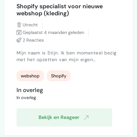
Shopify specialist voor nieuwe
webshop (kleding)
Utrecht
Geplaatst 4 maanden geleden
2 Reacties
Mijn naam is Stijn. Ik ben momenteel bezig
met het opzetten van mijn eigen
kledingmerk en zit in een vergevorderde
fase van het proces. Op dit moment ben ik
webshop
Shopify
op zoek naar een Shopify specialist die mij
kan helpen met het bouwen van een
In overleg
professionele webshop. Ik zou mijn website
In overleg
graag via Shopify willen laten ontwikkelen. Ik
heb zelf al een account en wil daar ook
graag mee blijven werken, zoda…
Bekijk en Reageer