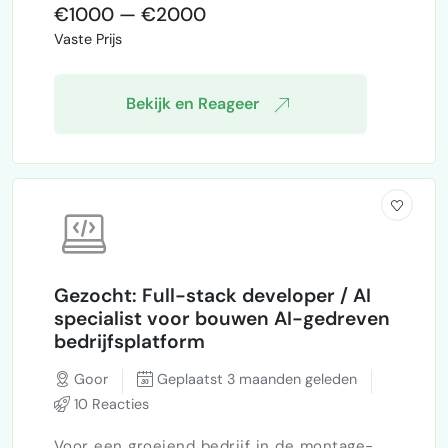
premium, betrouwbaar en strak ogen. De
€1000 — €2000
producten zijn verzamelitems, dus het
Vaste Prijs
design mag niet goedkoop aanvoelen of
eruitzien als een standaard template-
webshop. Wat ik nodig heb: Volledige
Bekijk en Reageer
Shopify-webshop…
Gezocht: Full-stack developer / AI
specialist voor bouwen AI-gedreven
bedrijfsplatform
Goor
Geplaatst 3 maanden geleden
10 Reacties
Voor een groeiend bedrijf in de montage-