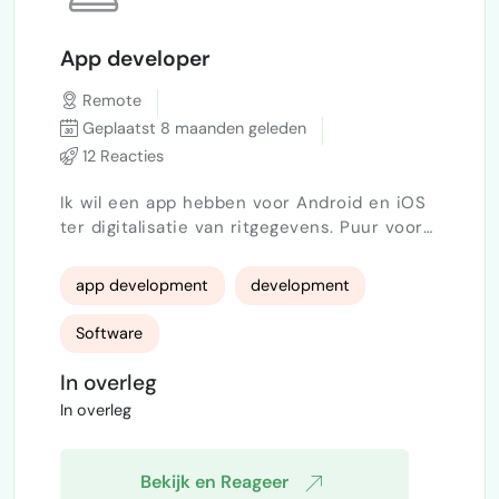
App developer
Remote
Geplaatst 8 maanden geleden
12 Reacties
Ik wil een app hebben voor Android en iOS
ter digitalisatie van ritgegevens. Puur voor
enkele chauffeurs om zich in te loggen en
daarin hun begin en eindtijden te noteren
app development
development
en de begin en eindkilometers op de
bussen waar ze op rijden
Software
In overleg
In overleg
Bekijk en Reageer