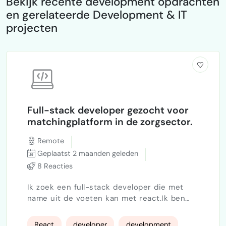
Bekijk recente development opdrachten
en gerelateerde Development & IT
projecten
Full-stack developer gezocht voor
matchingplatform in de zorgsector.
Remote
Geplaatst 2 maanden geleden
8 Reacties
Ik zoek een full-stack developer die met
name uit de voeten kan met react.Ik ben
bezig met een gaaf concept in de
zorgsector — een matchingplatform dat al
React
developer
development