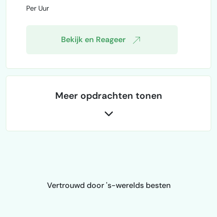
technologieën binnen luchtvaart en
Per Uur
connected systems. Ik zoek iemand die kan
helpen met …
Bekijk en Reageer
Meer opdrachten tonen
Vertrouwd door 's-werelds besten