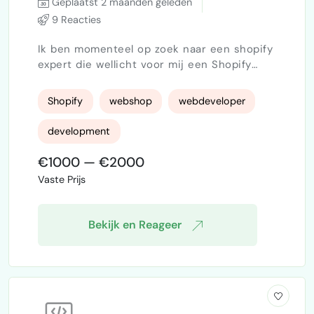
Geplaatst 2 maanden geleden
9 Reacties
Ik ben momenteel op zoek naar een shopify
expert die wellicht voor mij een Shopify
website kan bouwen, in combinatie met de
Customily applicatie. Customily is een
Shopify
webshop
webdeveloper
applicatie die klanten hun eigen designs
laat uploaden etc. Ik heb een klein bedrijf
development
dat kleding bedrukt, voornamelijk voor leger
en politie eenheden. Momenteel doe ik
€1000 — €2000
bijna nog alles "handmatig" zoals het maken
Vaste Prijs
van mock ups, factur…
Bekijk en Reageer