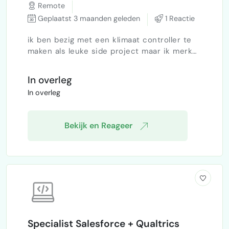
Remote
Geplaatst 3 maanden geleden
1 Reactie
ik ben bezig met een klimaat controller te
maken als leuke side project maar ik merk
dat ik iets te veel hooi op de vork neem
dus ben benieuwd of er mensen zijn die het
In overleg
zouden vinden om mijn te helpen met het
In overleg
maken en controleren van een pcb
Bekijk en Reageer
Specialist Salesforce + Qualtrics