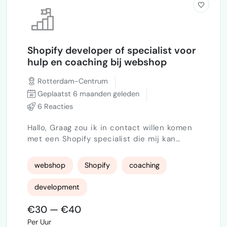
Shopify developer of specialist voor
hulp en coaching bij webshop
Rotterdam-Centrum
Geplaatst 6 maanden geleden
6 Reacties
Hallo, Graag zou ik in contact willen komen
met een Shopify specialist die mij kan
coachen en begeleiden bij het opzetten en
verder ontwikkelen van mijn Shopify-
webshop
Shopify
coaching
webshop. Ik ben op zoek naar praktische
ondersteuning en advies, zodat ik gerichter
development
stappen kan zetten en mijn webshop
professioneel kan inrichten en laten
€30 — €40
groeien. Ik hoor graag wat de mogelijkheden
Per Uur