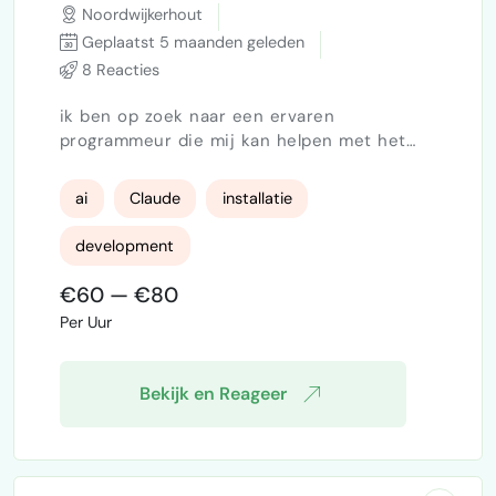
Noordwijkerhout
Geplaatst 5 maanden geleden
8 Reacties
ik ben op zoek naar een ervaren
programmeur die mij kan helpen met het
professioneel installeren en configureren
van OpenClaw op een Mac Mini met Apple
ai
Claude
installatie
Silicon. Doel is een stabiele, veilige en
schaalbare setup waarmee autonome AI
development
agents kunnen draaien. Werkzaamheden:
Installatie van OpenClaw Configureren van
€60 — €80
orchestrator en sub agents API koppelingen
Per Uur
instellen Beveiligde omgeving opze…
Bekijk en Reageer