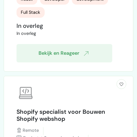
volledig is uitgewerkt inclusief design,
database en businessmodel. Ik zoek iemand
Full Stack
om dit technisch te bouwen. Zou je hier
interesse in hebben? Dan vertel ik je er
In overleg
graag meer over in een korte call!
In overleg
Bekijk en Reageer
Shopify specialist voor Bouwen
Shopify webshop
Remote