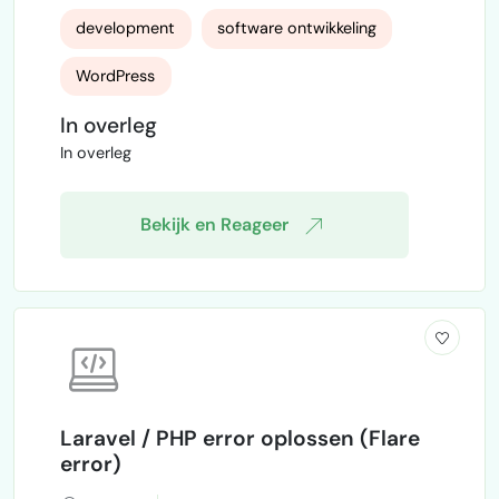
bouwen. Het platform koppelt
development
software ontwikkeling
opdrachtgevers aan opdrachtnemers en
rekent een platformfee van €6 per
WordPress
goedgekeurd gewerkt uur. Het moet
gebruiksvriendelijk, schaalbaar en juridisch
In overleg
correct zijn (DBA/zzp-proof). Belangrijkste
In overleg
functionaliteiten: Gebruikersregistratie voor
opdrachtgevers en opdra…
Bekijk en Reageer
Laravel / PHP error oplossen (Flare
error)