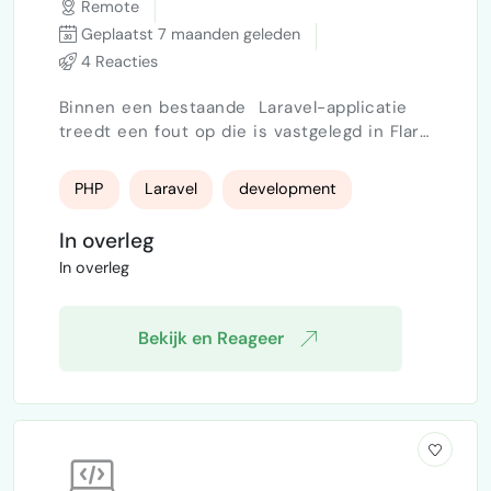
Remote
Geplaatst 7 maanden geleden
4 Reacties
Binnen een bestaande Laravel-applicatie
treedt een fout op die is vastgelegd in Flare
(gedeelde error-link beschikbaar). De
applicatie draait in productie en de fout
PHP
Laravel
development
blokkeert correcte werking (exacte impact
lichten we toe bij start). We zoeken een
In overleg
ervaren Laravel developer die dit probleem
In overleg
analyseert, oplost en borgt , zonder
symptoombestrijding. Werkzaamheden
Analyseren van de Flare error…
Bekijk en Reageer