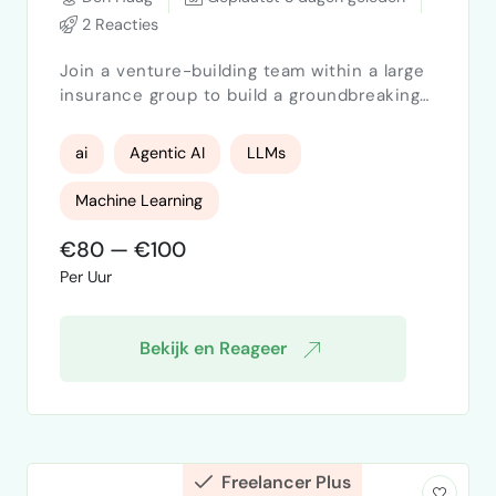
2 Reacties
Join a venture-building team within a large
insurance group to build a groundbreaking
agentic AI platform that reimagines how
insurance claims are processed. As a
ai
Agentic AI
LLMs
founding AI scientist, you'll work alongside
product and engineering leaders to create
Machine Learning
autonomous AI systems from concept to
market. This is a rare opportunity to help
€80 — €100
launch a potential new venture while
Per Uur
shaping the future of insuranc…
Bekijk en Reageer
Freelancer Plus