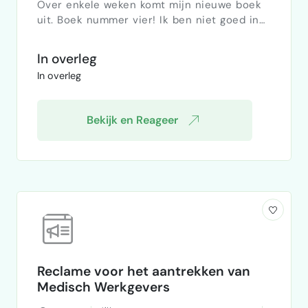
Over enkele weken komt mijn nieuwe boek
uit. Boek nummer vier! Ik ben niet goed in
social media terwijl dit cruciaal is om mijn
boek in de markt te zetten. Ik probeer met
In overleg
Facebook nog wat te bereiken, heb wel een
In overleg
Linkedin account en Instagram maar dat
stelt weinig voor. Ik heb parkinson en dat
maakt dat de uren die ik per dag te
Bekijk en Reageer
besteden heb liever besteed aan schrijven
dan aan socoial media.…
Reclame voor het aantrekken van
Medisch Werkgevers