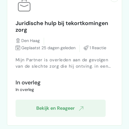
Juridische hulp bij tekortkomingen
zorg
Den Haag
Geplaatst 25 dagen geleden
1 Reactie
Mijn Partner is overleden aan de gevolgen
van de slechte zorg die hij ontving. in een
verzorgingstehuis in Scheveningen.
Hierover wil ik mijn verhaal doen. Het is
In overleg
voor mij van groot belang dat dit naar
In overleg
buiten komt. Graag ga ik over de details met
u in gesprek. Ik heb veel mail wisselingen
met het management van het
Bekijk en Reageer
verzorgingstehuis alsook van de
bewindvoerder. Ook zelf veel opgeschreven
en …