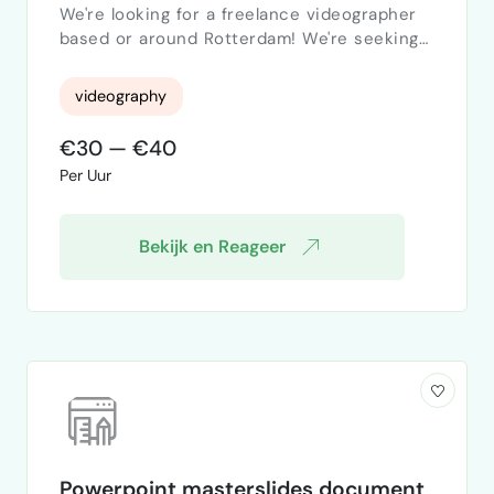
We're looking for a freelance videographer
based or around Rotterdam! We're seeking a
talented videographer to collaborate with a
professional guitarist and one of YouTube's
videography
most well-known guitar educators, with
millions of subscribers and a highly engaged
€30 — €40
international audience. If you're passionate
Per Uur
about video production and want to be part
of a creative, fast-growing content team,
we'd l…
Bekijk en Reageer
Powerpoint masterslides document