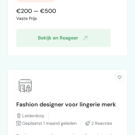
tropisch drankmerk. Ik wil een merk
creëren dat modern, fris, premium en
€200 — €500
speels oogt. Het moet een breed publiek
Vaste Prijs
aanspreken en eruitzien alsof het verkocht
wordt in een hippe koffiebar,
delicatessenwinkel of supermarkt. De
Bekijk en Reageer
uitstraling mag geïnspi…
Fashion designer voor lingerie merk
Leiderdorp
Geplaatst 1 maand geleden
2 Reacties