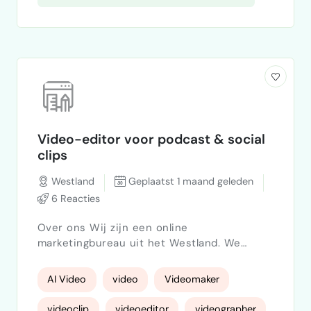
Video-editor voor podcast & social
clips
Westland
Geplaatst 1 maand geleden
6 Reacties
Over ons Wij zijn een online
marketingbureau uit het Westland. We
bouwen maatwerk web- en
marketingoplossingen voor ondernemers.
AI Video
video
Videomaker
We starten een eigen video-podcast waarin
we onze kennis en oplossingen delen, en
videoclip
videoeditor
videographer