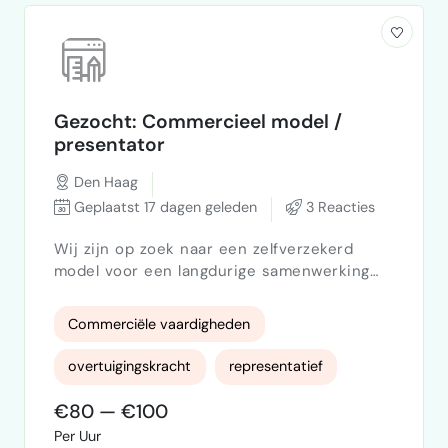
Gezocht: Commercieel model /
presentator
Den Haag
Geplaatst 17 dagen geleden
3 Reacties
Wij zijn op zoek naar een zelfverzekerd
model voor een langdurige samenwerking
binnen ons bedrijf. In deze rol presenteer je
ons merk voor de camera en pitch je onze
Commerciële vaardigheden
diensten op een professionele en
overtuigende manier. Daarom zoeken we
overtuigingskracht
representatief
iemand die zich comfortabel voelt voor de
camera, commercieel is ingesteld en sterk
€80 — €100
creativiteit
is in communicatie. Wij zoeken iemand die:
Per Uur
Ervaring heeft met presenteren…