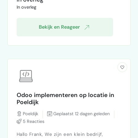
de oprichter van een nieuwe premium
In overleg
theeonderneming. Onze thee is afkomstig
van zorgvuldig geselecteerde theeplantages
in de Himalaya (India) en Ceylon (Sr…
Bekijk en Reageer
Odoo implementeren op locatie in
Poeldijk
Poeldijk
Geplaatst 12 dagen geleden
5 Reacties
Hallo Frank, We zijn een klein bedrijf,