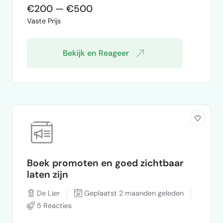
dat niemand er tussen kan? telefoon,
€200 — €500
eengezinswoning met 3 lagen. ik ontvang
Vaste Prijs
graag een offerte hiervoor
Bekijk en Reageer
Boek promoten en goed zichtbaar
laten zijn
De Lier
Geplaatst 2 maanden geleden
5 Reacties