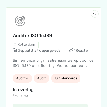
Auditor ISO 15.189
Rotterdam
Geplaatst 27 dagen geleden
1 Reactie
Binnen onze organisatie gaan we op voor de
ISO 15.189 certificering. We hebben een
nieuwe systeem opgezet en we zoeken
iemand met ervaring die in 1-2 dagen ons
Auditor
Audit
ISO standards
systeem kan doorlopen en een interne
audit kan uitvoeren. Dit als geldige interne
In overleg
audit en als finale check ter voorbereiding
In overleg
op de raad van acreditatie.