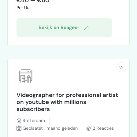
€40 — €60
probeerde weg te werken of omzeilen, maar
Per Uur
helaas lukte dat niet. Na veel zelf prob…
Bekijk en Reageer
Videographer for professional artist
on youtube with millions
subscribers
Rotterdam
Geplaatst 1 maand geleden
2 Reacties