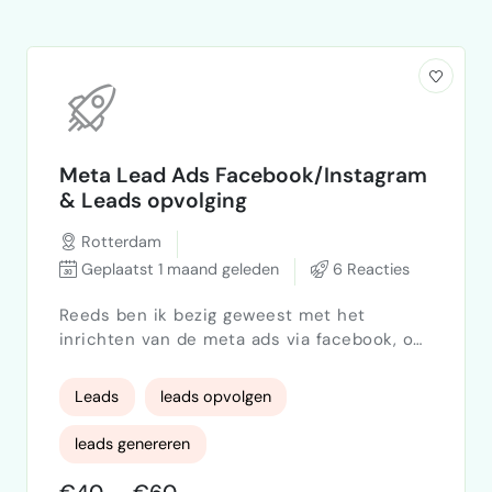
Meta Lead Ads Facebook/Instagram
& Leads opvolging
Rotterdam
Geplaatst 1 maand geleden
6 Reacties
Reeds ben ik bezig geweest met het
inrichten van de meta ads via facebook, om
meer leads te kunnen generenen op
instagram. Ik weet dat deze methode als
Leads
leads opvolgen
een trein kan werken, zeker met mijn
following. Echter kreeg ik niet het resultaat
leads genereren
die ik wilde. Ook gaf mijn account een
blockade aan die ik via meerder manieren