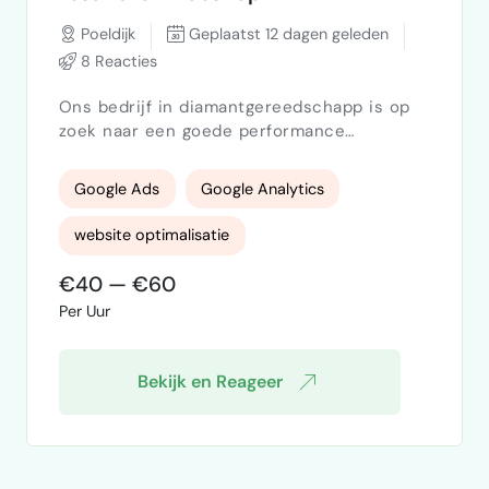
Poeldijk
Geplaatst 12 dagen geleden
8 Reacties
Ons bedrijf in diamantgereedschapp is op
zoek naar een goede performance
marketeer of ads specialist.We hebben een
nieuwe website laten bouwen, en willen
Google Ads
Google Analytics
graag betere ROI behalen in combinatie met
Google Ads.
website optimalisatie
€40 — €60
conversie specialist
e-commerce
Per Uur
Bekijk en Reageer