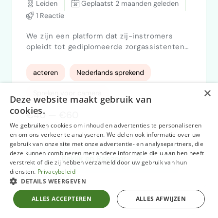
Leiden
Geplaatst 2 maanden geleden
1 Reactie
We zijn een platform dat zij-instromers
opleidt tot gediplomeerde zorgassistenten
(doktersassistent, tandartsassistent,
apothekersassistent, medisch
acteren
Nederlands sprekend
secretaresse) en ze direct plaatst bij
zorgpraktijken. We zoeken een acteur voor
×
Spreken voor camera
Deze website maakt gebruik van
een advertentie gericht op werkgevers in
cookies.
de zorg: praktijkmanagers, huisartsen,
€40 — €60
tandartsen en apothekers die al maanden
We gebruiken cookies om inhoud en advertenties te personaliseren
Per Uur
tevergeefs personeel zoeken. Omschrijving
en om ons verkeer te analyseren. We delen ook informatie over uw
(klaa…
gebruik van onze site met onze advertentie- en analysepartners, die
deze kunnen combineren met andere informatie die u aan hen heeft
Bekijk en Reageer
verstrekt of die zij hebben verzameld door uw gebruik van hun
diensten.
Privacybeleid
DETAILS WEERGEVEN
ALLES ACCEPTEREN
ALLES AFWIJZEN