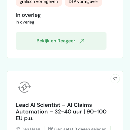
grafisch vormgeven
DTP vormgever
opgepakt. Mijn opdrachtgever zal de
komende periode nog enkele inhoudelijke
In overleg
en visuele aanpassingen doorgeven. Daarom
In overleg
is het belangrijk dat de eerste opmaak als
basis behouden blijft en eenvoudig verder
aangepast kan worden. Het lijkt mij l…
Bekijk en Reageer
Lead AI Scientist – AI Claims
Automation – 32-40 uur | 90-100
EU p.u.
Den Haag
Geplaatst 3 dagen geleden