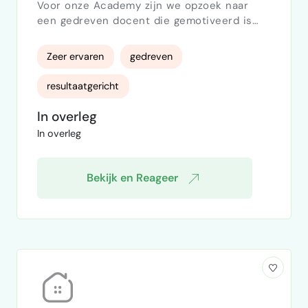
Voor onze Academy zijn we opzoek naar
een gedreven docent die gemotiveerd is
zowel jongeren en zij instromers de knepen
van het vak te leren zowel praktisch als
Zeer ervaren
gedreven
theoretisch. Bij ons op locatie een aantal
dagen per maand
resultaatgericht
In overleg
In overleg
Bekijk en Reageer