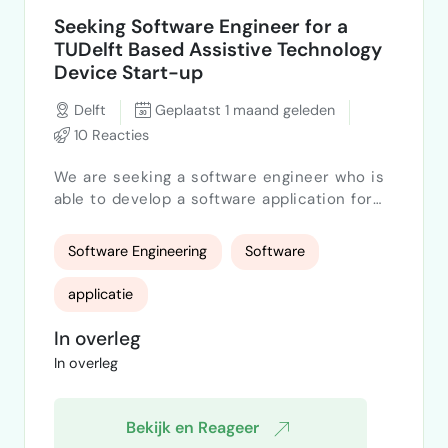
Seeking Software Engineer for a
TUDelft Based Assistive Technology
Device Start-up
Delft
Geplaatst 1 maand geleden
10 Reacties
We are seeking a software engineer who is
able to develop a software application for
an assistive technology device start-up,
which will soon be based at the YES!Delft
Software Engineering
Software
incubator. The mechanical engineering team
has developed an item of assistive
applicatie
technology, which allows the capturing of
the exact needs of the end-user with an
In overleg
aged-related mobility challenge, or a person
In overleg
with a mobility disabili…
Bekijk en Reageer