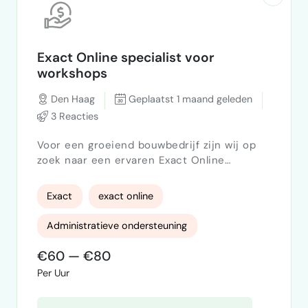
Exact Online specialist voor
workshops
Den Haag
Geplaatst 1 maand geleden
3 Reacties
Voor een groeiend bouwbedrijf zijn wij op
zoek naar een ervaren Exact Online
specialist. De opdracht bestaat uit het
verzorgen van korte workshops en
Exact
exact online
praktische begeleiding, zodat het team
efficiënter en foutloos met Exact Online
Administratieve ondersteuning
kan werken. Je ondersteunt bij het
optimaliseren van processen, geeft advies
€60 — €80
over het gebruik van Exact Online en helpt
Per Uur
gebruikers bij vragen en knelpunten. Het
doel …