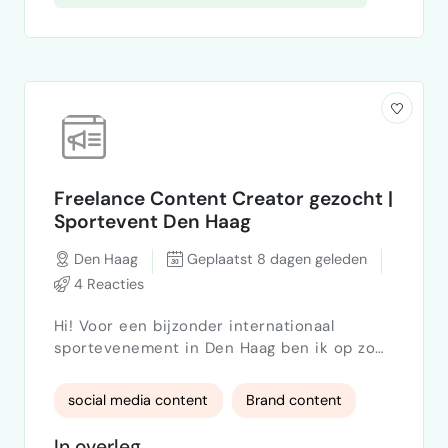
Freelance Content Creator gezocht |
Sportevent Den Haag
Den Haag
Geplaatst 8 dagen geleden
4 Reacties
Hi! Voor een bijzonder internationaal
sportevenement in Den Haag ben ik op zoek
naar een enthousiaste content creator
(foto en/of video) die het leuk vindt om een
social media content
Brand content
opkomend sportmerk én een startende
premium theebrand vast te leggen. Ik ben
In overleg