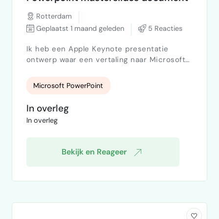
Rotterdam
Geplaatst 1 maand geleden
5 Reacties
Ik heb een Apple Keynote presentatie
ontwerp waar een vertaling naar Microsoft
Powerpoint masterslide document (covers,
intropagina's, tekst en illustraties) van
Microsoft PowerPoint
gemaakt moet worden voor toekomstig
intern gebruik. Het gaat vastzetten van
In overleg
typografie (headers, subheader, bullets,
In overleg
etc.), kader bepaling, kleurpalet en
illustraties. Wie kan mij helpen? Werk zelf
in Rotterdam, maar het werk kan op…
Bekijk en Reageer