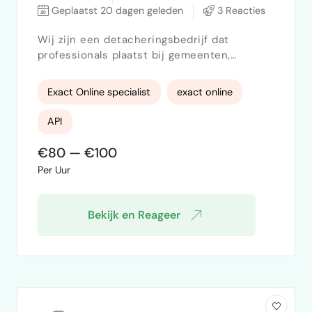
Geplaatst 20 dagen geleden
3 Reacties
Wij zijn een detacheringsbedrijf dat
professionals plaatst bij gemeenten,
provincies en waterschappen. We
professionaliseren onze financiële
Exact Online specialist
exact online
administratie en zoeken een freelance
specialist die ons helpt Exact Online
API
optimaal in te zetten voor onze organisatie.
Wat we zoeken Een Exact Online specialist
€80 — €100
die verder kijkt dan de standaardinrichting.
Per Uur
Iemand die meedenkt over hoe wij het
platfo…
Bekijk en Reageer