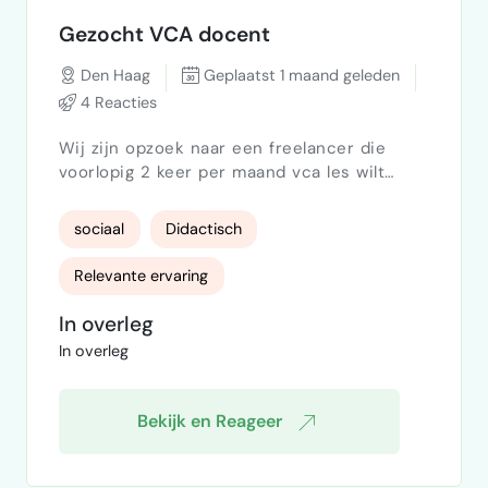
Gezocht VCA docent
Den Haag
Geplaatst 1 maand geleden
4 Reacties
Wij zijn opzoek naar een freelancer die
voorlopig 2 keer per maand vca les wilt
geven aan een groep en klaarstomen voor
examen op diezelfde dag gaat om vca-basis
sociaal
Didactisch
en vca-vol
Relevante ervaring
In overleg
In overleg
Bekijk en Reageer