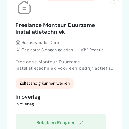
Freelance Monteur Duurzame
Installatietechniek
Hazerswoude-Dorp
Geplaatst 3 dagen geleden
1 Reactie
Freelance Monteur Duurzame
Installatietechniek Voor een bedrijf actief in
de duurzame installatietechniek zijn wij op
zoek naar zelfstandige, ervaren monteurs.
Zelfstandig kunnen werken
Je gaat aan de slag op projecten
voornamelijk in de particuliere markt. Wat
In overleg
vragen we: Specialisatie in de installatie van
In overleg
thuisbatterijen, zonnepanelen en batterijen
Elektrotechnische werkzaamheden volgens
de huidige NEN 1010-normen…
Bekijk en Reageer