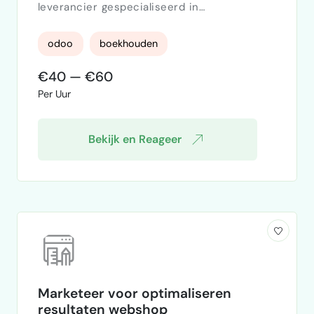
leverancier gespecialiseerd in
diamantgereedschap. We gebruiken nu
Odoo gedeeltelijk (verkooporders,
odoo
boekhouden
inkooporders, facturatie) en zoeken iemand
die het verder kan inrichten. In de 1e plaats
€40 — €60
boekhouding, voorraadbeheer, daarna
Per Uur
mogelijk ook het verkoop gedeelte. Is dit
iets waar jij belangstelling in zou hebben?
Verneem het graag. M.vr. gr.
Bekijk en Reageer
Marketeer voor optimaliseren
resultaten webshop