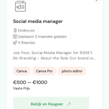
Social media manager
Eindhoven
Geplaatst 3 maanden geleden
4 Reacties
Job Post: Social Media Manager for RISKEY
Re-Branding - About the Role Our brand is
looking for a creative and strategic Social
Media Manager to lead our re-branding
Canva
Canva Pro
photo editor
efforts across LinkedIn and Instagram. This
is an ongoing, remote position with
€500 — €1000
occasional in-person meetings. We're not
Vaste Prijs
looking for someone who just posts—we
need someone who understands that social
media is a global position…
Bekijk en Reageer