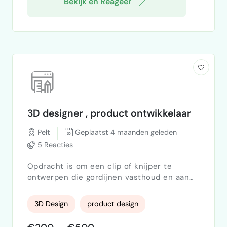
Bekijk en Reageer
3D designer , product ontwikkelaar
Pelt
Geplaatst 4 maanden geleden
5 Reacties
Opdracht is om een clip of knijper te
ontwerpen die gordijnen vasthoud en aan
een buis kan bevestigen. te produceren in
brandvrij nylon, snelle simpele werkwijze is
3D Design
product design
cruciaal.