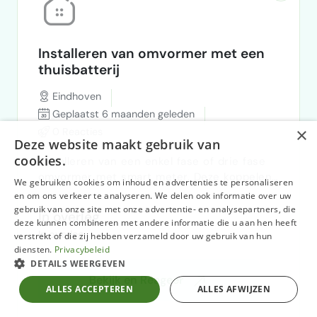
Installeren van omvormer met een
thuisbatterij
Eindhoven
Geplaatst 6 maanden geleden
×
0 Reacties
Deze website maakt gebruik van
cookies.
Installeren van een enkel fase of drie fase
omvormer met smart meter. Deze koppelen
We gebruiken cookies om inhoud en advertenties te personaliseren
aan de thuisbatterij die we verkopen. In
en om ons verkeer te analyseren. We delen ook informatie over uw
overleg kunt u de spullen ophalen en
gebruik van onze site met onze advertentie- en analysepartners, die
In overleg
deze kunnen combineren met andere informatie die u aan hen heeft
meenemen naar locatie. Ook kunnen alle
In overleg
verstrekt of die zij hebben verzameld door uw gebruik van hun
spullen naar de persoon thuis worden
diensten.
Privacybeleid
gestuurd en dat je het ter plekke installeert.
DETAILS WEERGEVEN
Dit is per klus. Neem contact op en dan ben
Bekijk en Reageer
ik benieuwd wat je per klus vraagt.
ALLES ACCEPTEREN
ALLES AFWIJZEN