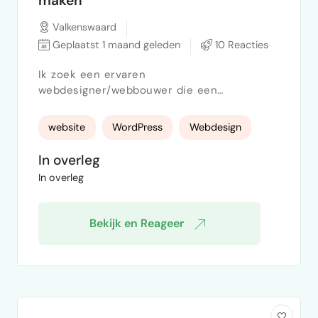
maken
Valkenswaard
Geplaatst 1 maand geleden
10 Reacties
Ik zoek een ervaren
webdesigner/webbouwer die een
professionele WordPress-website kan
maken voor mijn bedrijf. Over het bedrijf
website
WordPress
Webdesign
Mijn bedrijf is gespecialiseerd in kelders:
Kelderafdichting Vochtbestrijding
In overleg
Kelderlekkage Wat ik zoek Professioneel en
In overleg
modern ontwerp Gebaseerd op mijn
bestaande logo WordPress website
Mobielvriendelijk Goed vindbaar in Google
Bekijk en Reageer
(SEO basis) Snelle laadtij…