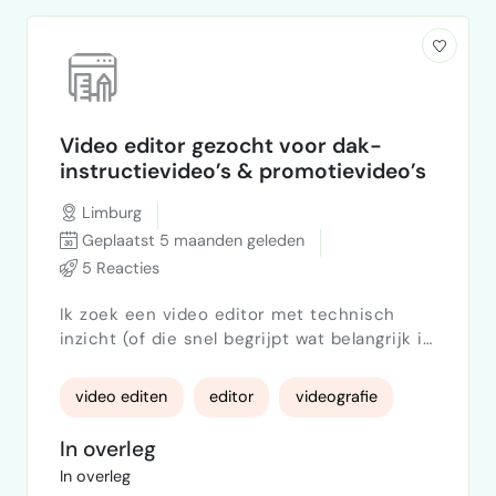
Video editor gezocht voor dak-
instructievideo’s & promotievideo’s
Limburg
Geplaatst 5 maanden geleden
5 Reacties
Ik zoek een video editor met technisch
inzicht (of die snel begrijpt wat belangrijk is
in beeld). Werkzaamheden: Knippen &
logisch opbouwen van ruwe dakbeelden
video editen
editor
videografie
Slow motion bij cruciale handelingen
Inzoomen / focus op details (naden, hoeken,
In overleg
brandwerk, afwatering, kimmen) Eventueel
In overleg
pijlen, cirkels of korte tekst om fouten/juist