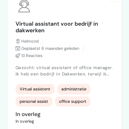
Virtual assistant voor bedrijf in
dakwerken
Helmond
Geplaatst 6 maanden geleden
13 Reacties
Gezocht: virtual assistant of office manager.
Ik heb een bedrijf in Dakwerken, terwijl ik
op het dak sta, loopt mijn telefoon
roodgloeiend. Daarom zoek ik jou : een
Virtual assistent
administratie
enthousiaste virtual assistant die het leuk
vindt om de boel beneden draaiende te
personal assist
office support
houden. Geen ervaring? Geen probleem.
Zolang je maar vlot bent en weet hoe je een
In overleg
telefoon opneemt! Wat ga je doen? (Jouw
In overleg
domein): First Impact:…