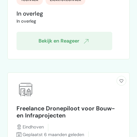
Opdracht Wij zoeken een ervaren Interim
Manager Techniek voor een technische
In overleg
afdeling in transitie. De afdeling heeft
In overleg
behoefte aan een objectieve en deskundige
beoordeling van de huidige situatie,
gecombineerd met een duidelijke visie …
Bekijk en Reageer
Freelance Dronepiloot voor Bouw-
en Infraprojecten
Eindhoven
Geplaatst 6 maanden geleden