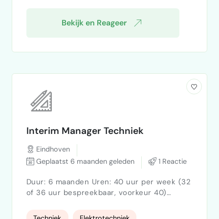
handelen te tonen Basis kleurcorrectie &
audio opschonen Stra…
Bekijk en Reageer
Interim Manager Techniek
Eindhoven
Geplaatst 6 maanden geleden
1 Reactie
Duur: 6 maanden Uren: 40 uur per week (32
of 36 uur bespreekbaar, voorkeur 40)
Locatie: Op locatie (1 dag remote mogelijk
in overleg) Tarief: €80–100 per uur
Techniek
Elektrotechniek