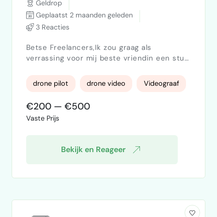
Geldrop
Geplaatst 2 maanden geleden
3 Reacties
Betse Freelancers,Ik zou graag als
verrassing voor mij beste vriendin een stuk
feest willen vast leggen met een drone. Is
dit mogelijk? En wat zijn hier de kosten
drone pilot
drone video
Videograaf
van? Ik heb het laatst gezien bij een
bruiloft. Als jij een videograaf / dronepiloot
€200 — €500
bent die dit kan doen neem contact met
Vaste Prijs
mij opIk kijk uit naar je reactie
Bekijk en Reageer