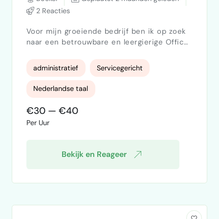
2 Reacties
Voor mijn groeiende bedrijf ben ik op zoek
naar een betrouwbare en leergierige Office
Assistant (starter of student) die mij een
een halve dag per week (flexibel in dag en
administratief
Servicegericht
tijd) ondersteunt met diverse
werkzaamheden. Zoek jij een bijbaan waarbij
Nederlandse taal
je werkervaring opdoet binnen een
ondernemende omgeving? Dan is dit
€30 — €40
misschien iets voor jou. Vanwege
Per Uur
praktische zaken kan dit alleen op locatie
(in Boek…
Bekijk en Reageer