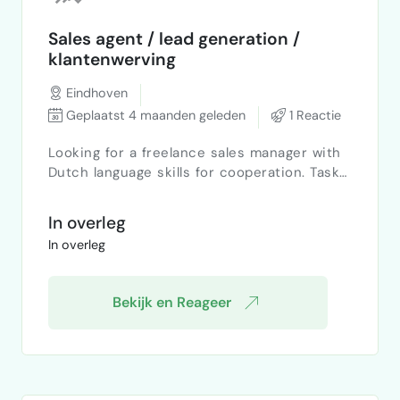
Sales agent / lead generation /
klantenwerving
Eindhoven
Geplaatst 4 maanden geleden
1 Reactie
Looking for a freelance sales manager with
Dutch language skills for cooperation. Tasks:
acquiring new clients and arranging
meetings. Type of cooperation:
In overleg
commission-based (no fixed salary). Region:
In overleg
Eindhoven and surroundings. Interested
candidates, please send a private message.
Bekijk en Reageer