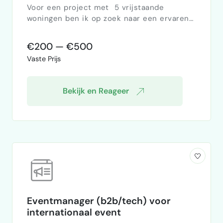
Voor een project met 5 vrijstaande
woningen ben ik op zoek naar een ervaren
calculator in de bouw die de kosten kan
bepalen voor buitenschilderwerk. Het gaat
€200 — €500
om werkzaamheden aan: Gevelkozijnen
Vaste Prijs
Houten panelen / geveldelen
Werkzaamheden: Opstellen van een
volledige kostenraming Inschatten van
Bekijk en Reageer
arbeid, materiaal en eventuele
steigerkosten Prijs per woning en
totaaloverzicht v…
Eventmanager (b2b/tech) voor
internationaal event