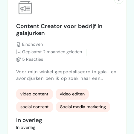
Content Creator voor bedrijf in
galajurken
Eindhoven
Geplaatst 2 maanden geleden
5 Reacties
Voor mijn winkel gespecialiseerd in gala- en
avondjurken ben ik op zoek naar een
creatieve content creator die kan helpen
bij het maken van professionele en
video content
video editen
aantrekkelijke content voor Instagram en
TikTok. Werkzaamheden • Maken van
social content
Social media marketing
Instagram Reels en TikTok-video’s • Filmen
van jurken, pasmomenten en nieuwe
In overleg
Content Creatie
collecties • Bewerken van video’s voor
In overleg
social media • Bedenken van con…