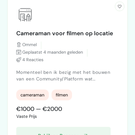
Cameraman voor filmen op locatie
Ommel
Geplaatst 4 maanden geleden
4 Reacties
Momenteel ben ik bezig met het bouwen
van een Community/Platform wat
gezondheid simpeler maakt. Mijn vraag is of
jou het leuk lijkt om een aantal dingen te
cameraman
filmen
filmen. Opkomende activiteiten: 12 April
oesters rapen met 2 vrienden - in West
€1000 — €2000
Kapelle 25 April groenten aanplanten in
Vaste Prijs
Moestuin - in Ommel (Noord-Brabant) 3
Mei Barefoot wandeling met Lunch - in
Ommel