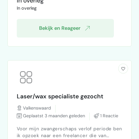
In overleg
Frequentie:- start audit + daarna af en toe
In overleg
controle Belangrijk:- ervaring met
uitzendbranche Locatie:- Helmond
Bekijk en Reageer
Laser/wax specialiste gezocht
Valkenswaard
Geplaatst 3 maanden geleden
1 Reactie
Voor mijn zwangerschaps verlof periode ben
ik opzoek naar een freelancer die van