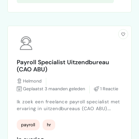
Payroll Specialist Uitzendbureau
(CAO ABU)
Helmond
Geplaatst 3 maanden geleden
1 Reactie
Ik zoek een freelance payroll specialist met
ervaring in uitzendbureaus (CAO ABU).
Werk:- controle van Easyflex setup- check
van inlenersbelonings- controle
payroll
hr
reserveringen (vakantiegeld, feestdagen
etc.)- periodieke check (niet full payroll)