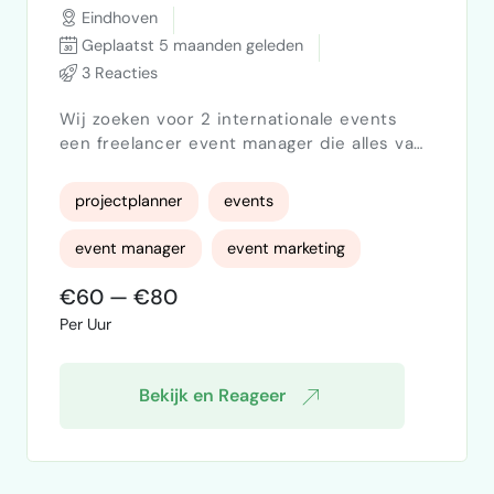
Eindhoven
Geplaatst 5 maanden geleden
3 Reacties
Wij zoeken voor 2 internationale events
een freelancer event manager die alles van
A tot Z regelt.Ons bedrijf ontwikkelt een
Energy Management System (SaaS) voor
projectplanner
events
zakelijke en industriële klanten. We werken
B2B, internationaal en via partners. In 2026
event manager
event marketing
nemen we deel aan een internationale
beurs in Duitsland en organiseren we ons
€60 — €80
eerste eigen thought leadership event.
Per Uur
Hiervoor zoeken we een freela…
Bekijk en Reageer