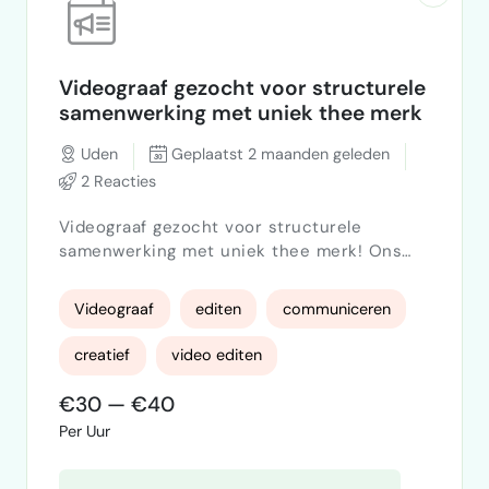
Videograaf gezocht voor structurele
samenwerking met uniek thee merk
Uden
Geplaatst 2 maanden geleden
2 Reacties
Videograaf gezocht voor structurele
samenwerking met uniek thee merk! Ons
unieke thee merk groeit hard op
contentgebied en we zijn klaar voor de
Videograaf
editen
communiceren
volgende stap: meer sterke video content
die ons merk echt een gezicht geeft.
creatief
video editen
Daarom zoeken we een beginnende of
freelance videograaf waarmee we
€30 — €40
structureel willen samenwerken. Denk aan
Per Uur
maandelijkse content shoots waarbij we
meerdere video's opnemen…