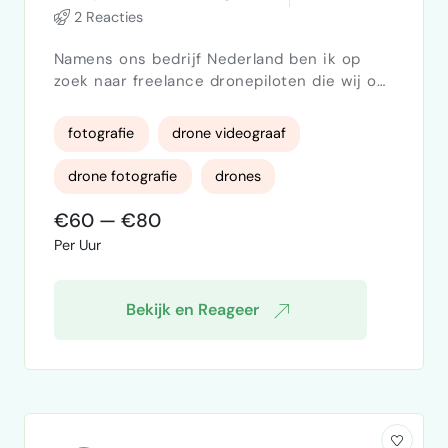
2 Reacties
Namens ons bedrijf Nederland ben ik op
zoek naar freelance dronepiloten die wij op
projectbasis kunnen inzetten voor onze
contentcreatie. Ons bedrijf is
fotografie
drone videograaf
gespecialiseerd in testen, inspectie en
certificering in de bouw en infra, en we
drone fotografie
drones
willen onze projecten en expertise op een
krachtige, visuele manier in beeld brengen.
€60 — €80
We zoeken piloten die niet alleen 'vliegen',
Per Uur
maar die echt gevoel hebben vo…
Bekijk en Reageer