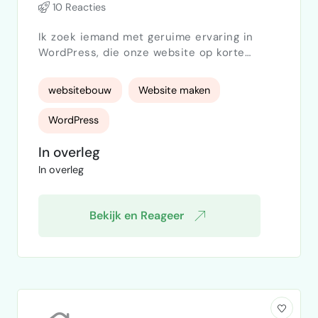
10 Reacties
Ik zoek iemand met geruime ervaring in
WordPress, die onze website op korte
tremijn kan vernieuwen. Gelieve op locatie
in Eindhoven. Vergoeding is op basis van
websitebouw
Website maken
een vast bedrag of een afgesproken
uurtarief. Het gaat om een eenmalig
WordPress
opdracht voor nu.
In overleg
In overleg
Bekijk en Reageer