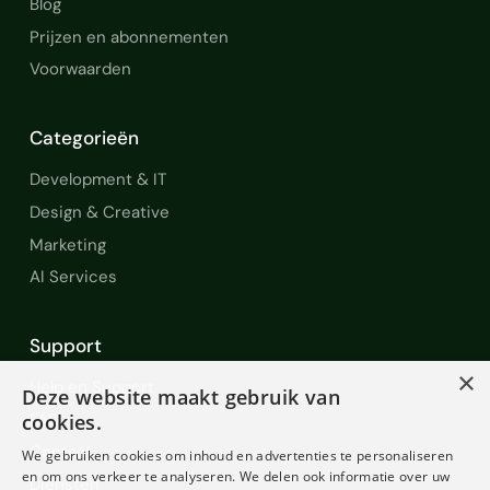
Blog
Prijzen en abonnementen
Voorwaarden
Categorieën
Development & IT
Design & Creative
Marketing
AI Services
Support
×
Help en Support
Deze website maakt gebruik van
FAQ
cookies.
Contact
We gebruiken cookies om inhoud en advertenties te personaliseren
en om ons verkeer te analyseren. We delen ook informatie over uw
Diensten