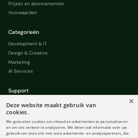
Prijzen en abonnementen
Voorwaarden
Categorieën
Development & IT
Design & Creative
Marketing
AI Services
Support
×
Help en Support
Deze website maakt gebruik van
FAQ
cookies.
Contact
We gebruiken cookies om inhoud en advertenties te personaliseren
en om ons verkeer te analyseren. We delen ook informatie over uw
Diensten
gebruik van onze site met onze advertentie- en analysepartners, die