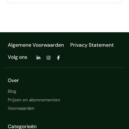
flexibele werkhouding. Ervaren in
laboratoriumprocessen, interne audits,
hematologie diagnostiek
kwaliteitscontroles en documentbeheer. …
Nauwkeurig werken
zelfstandigheid
Algemene Voorwaarden
Privacy Statement
Volg ons
Over
Blog
Prijzen en abonnementen
Voorwaarden
Categorieën