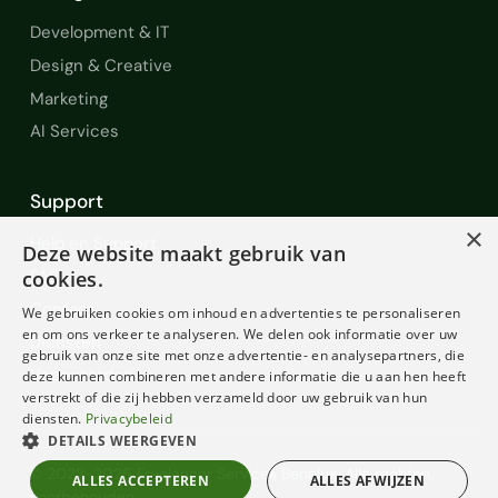
Development & IT
Design & Creative
Marketing
AI Services
Support
×
Help en Support
Deze website maakt gebruik van
FAQ
cookies.
Contact
We gebruiken cookies om inhoud en advertenties te personaliseren
en om ons verkeer te analyseren. We delen ook informatie over uw
Diensten
gebruik van onze site met onze advertentie- en analysepartners, die
Voorwaarden
deze kunnen combineren met andere informatie die u aan hen heeft
verstrekt of die zij hebben verzameld door uw gebruik van hun
diensten.
Privacybeleid
DETAILS WEERGEVEN
© 2022-2026 Freelancer Services Benelux. Alle rechten
ALLES ACCEPTEREN
ALLES AFWIJZEN
voorbehouden.