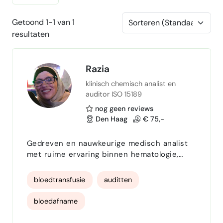
Getoond 1-1 van 1
resultaten
Razia
klinisch chemisch analist en
auditor ISO 15189
nog geen reviews
Den Haag
€ 75,-
Gedreven en nauwkeurige medisch analist
met ruime ervaring binnen hematologie,
klinische chemie, transfusie en
kwaliteitsbeheer. Sterk in zowel zelfstandig
bloedtransfusie
auditten
werken als samenwerken binnen
multidisciplinaire teams. Beschikt over
bloedafname
analytisch inzicht,
verantwoordelijkheidsgevoel en een
klinische chemie diagnostiek