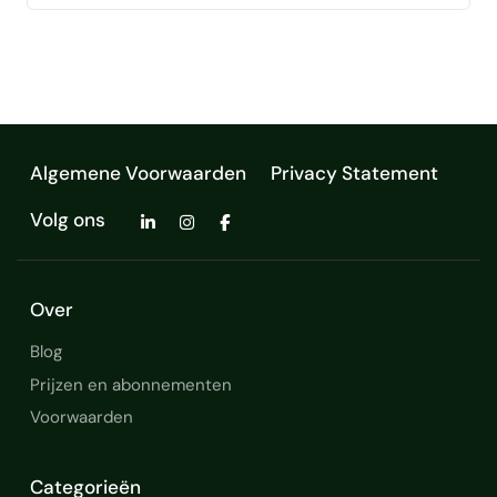
flexibele werkhouding. Ervaren in
laboratoriumprocessen, interne audits,
hematologie diagnostiek
kwaliteitscontroles en documentbeheer. …
Nauwkeurig werken
zelfstandigheid
Algemene Voorwaarden
Privacy Statement
Volg ons
Over
Blog
Prijzen en abonnementen
Voorwaarden
Categorieën