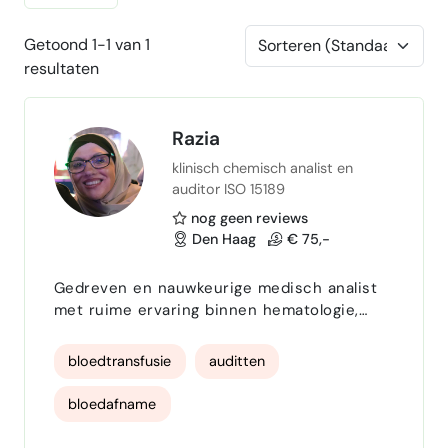
Getoond 1-1 van 1
resultaten
Razia
klinisch chemisch analist en
auditor ISO 15189
nog geen reviews
Den Haag
€ 75,-
Gedreven en nauwkeurige medisch analist
met ruime ervaring binnen hematologie,
klinische chemie, transfusie en
kwaliteitsbeheer. Sterk in zowel zelfstandig
bloedtransfusie
auditten
werken als samenwerken binnen
multidisciplinaire teams. Beschikt over
bloedafname
analytisch inzicht,
verantwoordelijkheidsgevoel en een
klinische chemie diagnostiek