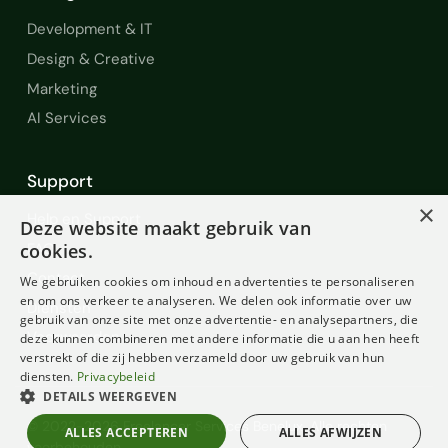
Development & IT
Design & Creative
Marketing
AI Services
Support
×
Help en Support
Deze website maakt gebruik van
FAQ
cookies.
Contact
We gebruiken cookies om inhoud en advertenties te personaliseren
en om ons verkeer te analyseren. We delen ook informatie over uw
Diensten
gebruik van onze site met onze advertentie- en analysepartners, die
Voorwaarden
deze kunnen combineren met andere informatie die u aan hen heeft
verstrekt of die zij hebben verzameld door uw gebruik van hun
diensten.
Privacybeleid
DETAILS WEERGEVEN
© 2022-2026 Freelancer Services Benelux. Alle rechten
ALLES ACCEPTEREN
ALLES AFWIJZEN
voorbehouden.