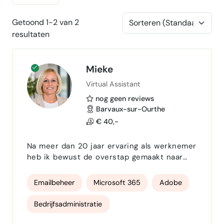
Getoond 1-2 van 2
resultaten
Mieke
Virtual Assistant
nog geen reviews
Barvaux-sur-Ourthe
€ 40,-
Na meer dan 20 jaar ervaring als werknemer
heb ik bewust de overstap gemaakt naar
freelancen, om mijn expertise op een
flexibele en persoonlijke manier in te zetten
Emailbeheer
Microsoft 365
Adobe
voor ondernemers en bedrijven. Vandaag
ben ik een betrouwbare en veelzijdige
Bedrijfsadministratie
freelancer die ondersteuning biedt in de
dagelijkse werking van jouw onderneming. Ik