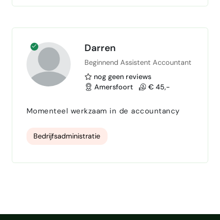
help je waar nodig, zodat jij je kan focussen
op wat écht belangrijk …
Darren
Beginnend Assistent Accountant
nog geen reviews
Amersfoort
€ 45,-
Momenteel werkzaam in de accountancy
Bedrijfsadministratie