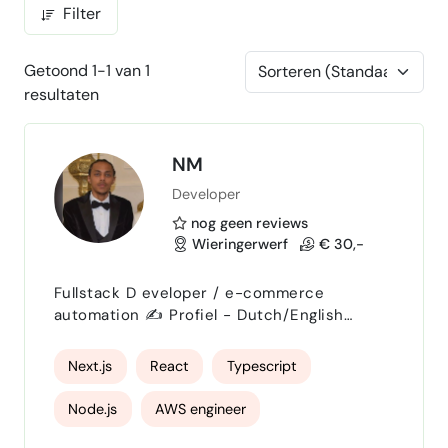
Filter
Getoond 1-1 van 1
resultaten
NM
Developer
nog geen reviews
Wieringerwerf
€ 30,-
Fullstack D eveloper / e-commerce
automation ✍️ Profiel - Dutch/English
Fullstack developer & AI-
automatiseringsexpert met een sterke
Next.js
React
Typescript
achtergrond in e-commerce, logistiek en
marktplaatsen (Amazon, bol partner
Node.js
AWS engineer
platform, 150 + meer integraties). Ik bouw
moderne webapplicaties, koppel systemen