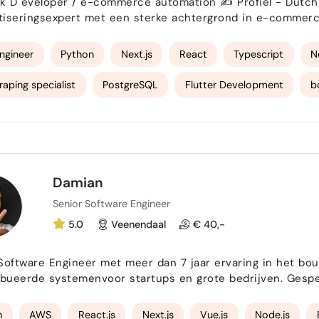
loper / e-commerce automation ✍️ Profiel - Dutch/English Fullstack developer & AI-
iseringsexpert met een sterke achtergrond in e-commerce,
m, 150 + meer integraties). Ik bouw moderne webapplicatie
bedrijfsprocessen. Software developer met jarenlange ervari
ngineer
Python
Next.js
React
Typescript
N
aping specialist
PostgreSQL
Flutter Development
b
Damian
Senior Software Engineer
5.0
Veenendaal
€ 40,-
Software Engineer met meer dan 7 jaar ervaring in het bo
e systemenvoor startups en grote bedrijven. Gespecialiseerd in full-stack architectuur met behulp
rne frameworks zoals React, Next.js, Node.js en op Python geb
p naar freelance consultancy in 2025,heb ik me sterk ger
n
AWS
React.js
Next.js
Vue.js
Node.js