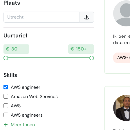
Plaats
Uurtarief
Ik ben 
data en
ruim 4 
structu
AWS-
Skills
AWS engineer
Amazon Web Services
AWS
AWS engineers
Meer tonen