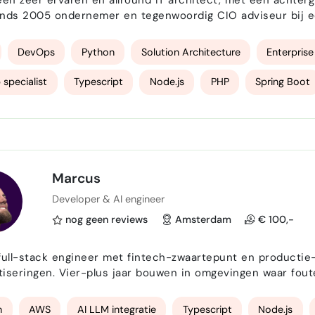
een zeer ervaren en allround IT architect, met een achte
nds 2005 ondernemer en tegenwoordig CIO adviseur bij een
isch advies kan leveren op allerlei terreinen, niet alleen o
HR en operations. Ik heb tijd en ruimte naast mijn huidig…
DevOps
Python
Solution Architecture
Enterprise
 specialist
Typescript
Node.js
PHP
Spring Boot
ss Process Modeling
Marcus
Developer & AI engineer
nog geen reviews
Amsterdam
€ 100,-
full-stack engineer met fintech-zwaartepunt en producti
iseringen. Vier-plus jaar bouwen in omgevingen waar foute
, e-commerce-infrastructuur, en momenteel een AI-platfo
sector. Waar ik scherp in ben: — Productie-AI met determini
n
AWS
AI LLM integratie
Typescript
Node.js