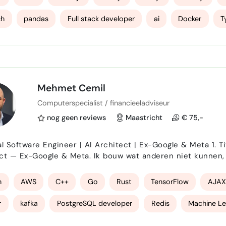
ch
pandas
Full stack developer
ai
Docker
T
t
WordPress
Shopify
Mehmet Cemil
Computerspecialist / financieeladviseur
nog geen reviews
Maastricht
€ 75,-
Software Engineer | AI Architect | Ex-Google & Meta 1. Titel / Tagline Principal Soft
t — Ex-Google & Meta. Ik bouw wat anderen niet kunnen, in een
kresultaten, max 150 tekens) Ex-Google & Meta engineer. Harvard CS + MIT AI. Bouwde systemen
ljarden gebruikers. Ik lever enterprise-grade oploss…
n
AWS
C++
Go
Rust
TensorFlow
AJAX
r
kafka
PostgreSQL developer
Redis
Machine Le
l language processing
Data Protection specialist
Secure c