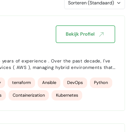
Bekijk Profiel
rvices ( AWS ), managing hybrid environments that
e clouds. My journey with cloud technology began
y
terraform
Ansible
DevOps
Python
s
Containerization
Kubernetes
ost Optimization