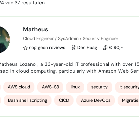
4 van 37 resultaten
Matheus
Cloud Engineer / SysAdmin / Security Engineer
nog geen reviews
Den Haag
€ 90,-
ised in cloud computing, particularly with Amazon Web Se
te on-premises infrastructure with both public and privat
, during the early days of private cloud develo…
AWS cloud
AWS-S3
linux
security
it securit
Bash shell scripting
CICD
Azure DevOps
Migratie
ation
Virtualisatie
Cost Cutting
Cost Control
C