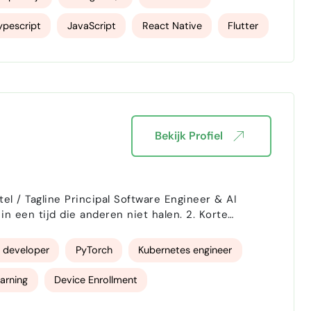
ypescript
JavaScript
React Native
Flutter
Bekijk Profiel
ware Engineer & AI
 tijd die anderen niet halen. 2. Korte
 developer
PyTorch
Kubernetes engineer
arning
Device Enrollment
loud architectuur
Google Cloud Platform