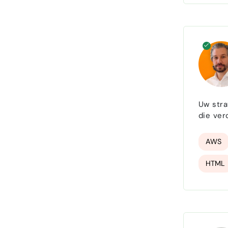
Desig
Uw strateg
die ver
door te
AWS
HTML
Digito
Digita