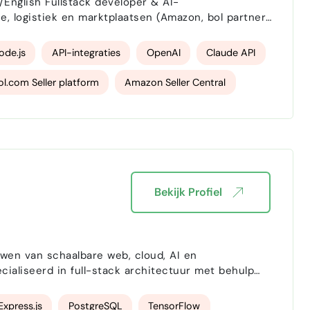
 logistiek en marktplaatsen (Amazon, bol partner
s, koppel systemen aan elkaar en automatiseer
ng in e-comm…
ode.js
API-integraties
OpenAI
Claude API
ol.com Seller platform
Amazon Seller Central
Bekijk Profiel
uwen van schaalbare web, cloud, AI en
aseerde backend-services. Sinds mijn
icht op AI-ges…
Express.js
PostgreSQL
TensorFlow