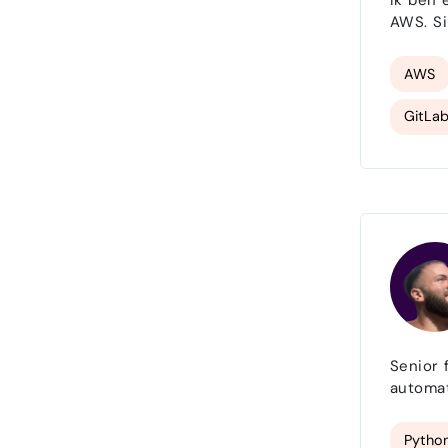
Ik ben 
AWS. Si
strateg
AWS
GitLab
Busine
Senior 
automat
trading
Pytho