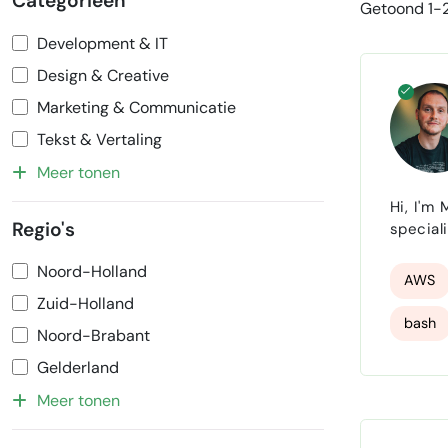
Categorieën
Getoond 1-2
Development & IT
Design & Creative
Marketing & Communicatie
Tekst & Vertaling
Meer tonen
Hi, I'm Matheus Lozano , a 33-year-old IT professional with over 15 years of experience . Over the past decade, I've
Regio's
special
integra
Noord-Holland
in 2011
AWS
Zuid-Holland
bash
Noord-Brabant
Autom
Gelderland
Meer tonen