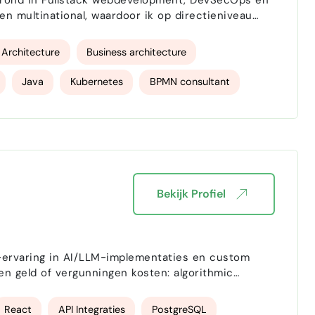
rgrond in Fullstack webdevelopment, DevSecOps en
 multinational, waardoor ik op directieniveau
p het gebied van IT maar marketing, sales, finance,
 Architecture
Business architecture
Java
Kubernetes
BPMN consultant
Bekijk Profiel
e-ervaring in AI/LLM-implementaties en custom
n geld of vergunningen kosten: algorithmic
rm voor de Nederlandse en Zweedse financiële
stische logi…
React
API Integraties
PostgreSQL