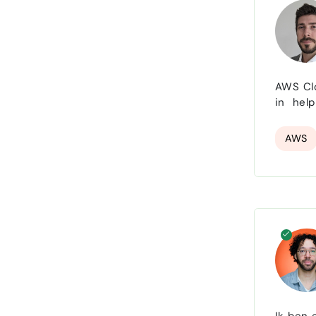
AWS Cloud & Automation E
in help
enginee
AWS