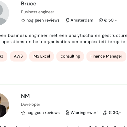
Bruce
Business engineer
nog geen reviews
Amsterdam
€ 50,-
een business engineer met een analytische en gestructuree
 operations en help organisaties om complexiteit terug te bre
jaar ervaring als projectmanager , waarbij ik verantwoorde
reren van processen en het bewaken van planning e…
S3
AWS
MS Excel
consulting
Finance Manager
NM
Developer
nog geen reviews
Wieringerwerf
€ 30,-