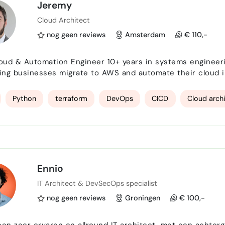
Jeremy
Cloud Architect
nog geen reviews
Amsterdam
€ 110,-
ngineer 10+ years in systems engineering | 3 years in AWS cloud architecture I specialize
ing businesses migrate to AWS and automate their cloud i
ring and hands-on experience in AWS, I focus on practical
What I offer: - Cloud migration : Move your applicat…
Python
terraform
DevOps
CICD
Cloud arch
Ennio
IT Architect & DevSecOps specialist
nog geen reviews
Groningen
€ 100,-