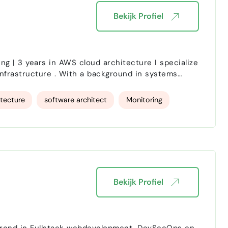
Bekijk Profiel
nfrastructure . With a background in systems
 solutions that fit your team’s needs and budget.
itecture
software architect
Monitoring
Bekijk Profiel