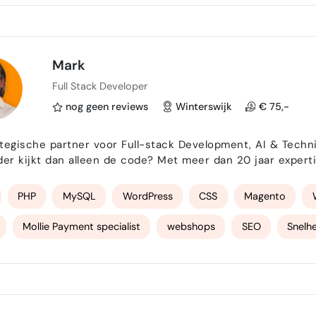
n Systems
microservices
CICD engineer
Performance 
Mark
Full Stack Developer
nog geen reviews
Winterswijk
€ 75,-
ische partner voor Full-stack Development, AI & Technisch Management Zoekt u 
der kijkt dan alleen de code? Met meer dan 20 jaar expert
chniek voor hen te laten werken. In een snel veranderend
vakmanschap met de nieuwste innovaties. Mijn senioriteit stel
PHP
MySQL
WordPress
CSS
Magento
Mollie Payment specialist
webshops
SEO
Snelhe
egankelijk
WCAG
e-commerce
E-commerce Manage
lOcean
mollie