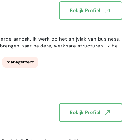
Bekijk Profiel
rde aanpak. Ik werk op het snijvlak van business,
ngen naar heldere, werkbare structuren. Ik heb
lijk was voor het aansturen van projecten, het
management
Bekijk Profiel