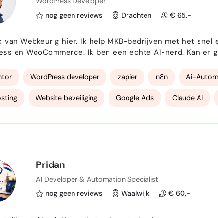
WordPress Developer
nog geen reviews
Drachten
€ 65,-
 Ik help MKB-bedrijven met het snel en pragmatisch ontwikkelen van oplossingen voor
ss en WooCommerce. Ik ben een echte AI-nerd. Kan er gee
 in opkomst is ben ik continue op zoek naar nieuwe inte
g gaat dat inmiddels stukken verder dan stukjes tekst uit
ntor
WordPress developer
zapier
n8n
Ai-Autom
sting
Website beveiliging
Google Ads
Claude AI
Pridan
AI Developer & Automation Specialist
nog geen reviews
Waalwijk
€ 60,-