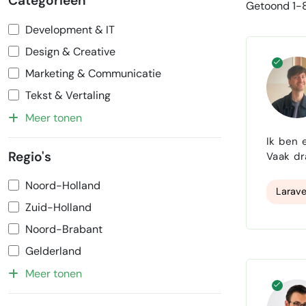
Categorieën
Getoond 1-8
Development & IT
Design & Creative
Marketing & Communicatie
Tekst & Vertaling
Meer tonen
Ik ben 
Regio's
Vaak dr
aan end-to-end oplossing. Ik b
Noord-Holland
ontwerp
Larave
Zuid-Holland
Noord-Brabant
Gelderland
Meer tonen