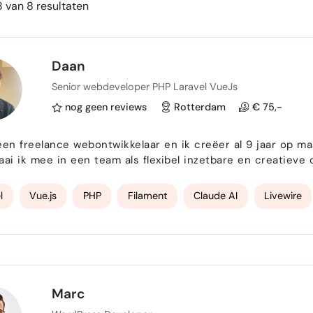
 van 8 resultaten
Daan
Senior webdeveloper PHP Laravel VueJs
nog geen reviews
Rotterdam
€ 75,-
een freelance webontwikkelaar en ik creëer al 9 jaar op m
aai ik mee in een team als flexibel inzetbare en creatieve 
en in Delft afgestudeerd als Msc Interaction Design, dus klantgericht denken en
en en staat bij mij centraal. De unieke eigensch…
l
Vue.js
PHP
Filament
Claude AI
Livewire
Marc