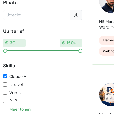
Plaats
Hi! Marc van Webkeurig hier.
WordPre
Uurtarief
geleden
Gelukki
Eleme
Webho
Skills
Claude AI
Laravel
Vue.js
PHP
Meer tonen