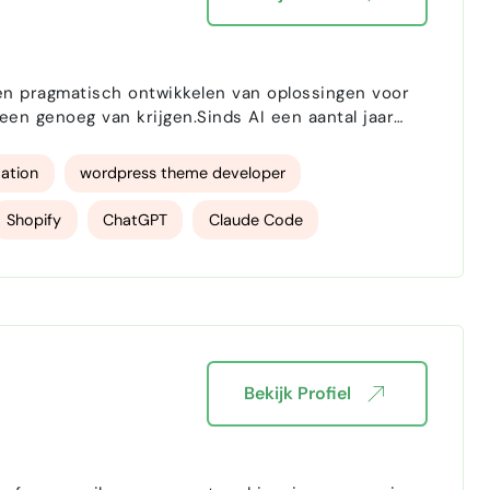
n genoeg van krijgen.Sinds AI een aantal jaar
graties van AI in WordPress en WooCommerce.
 ChatGP…
ation
wordpress theme developer
Shopify
ChatGPT
Claude Code
Bekijk Profiel