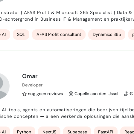
trator | AFAS Profit & Microsoft 365 Specialist | Data & Procesoptimalisatie G
-achtergrond in Business IT & Management en praktijkervar
n, data en bedrijfsprocessen efficiënter in te richten — v
pertise ligt in het beheren en optimalise…
 AI
SQL
AFAS Profit consultant
Dynamics 365
Omar
Developer
nog geen reviews
Capelle aan den IJssel
€ 
 AI-tools, agents en automatiseringen die bedrijven tijd
ische concepten — alleen werkende oplossingen die aanslui
l frontend, backend als app development lever ik volledige
 dashboard tot een schaalbare Python backend of een mob
 AI
Python
NextJS
Supabase
FastAPI
Reac