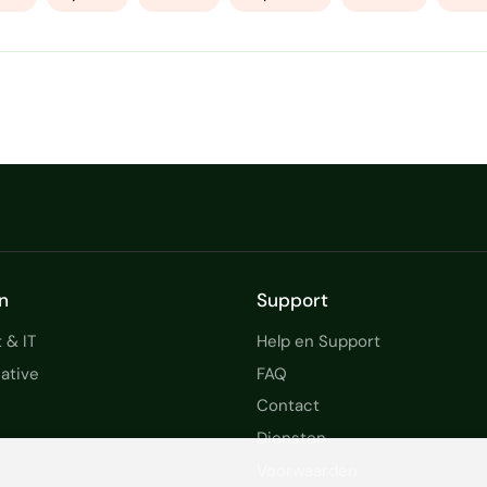
n
Support
 & IT
Help en Support
ative
FAQ
Contact
Diensten
Voorwaarden