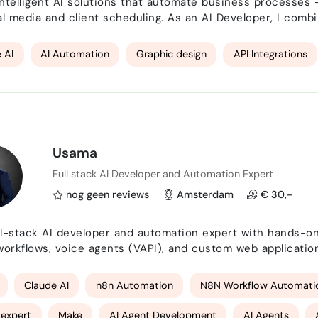
 intelligent AI solutions that automate business process
al media and client scheduling. As an AI Developer, I com
a sharp eye for design and usability. What I do for you: Build AI agents and automation flows for
email, calendar, invoicing and CRM Develop dashb…
 AI
AI Automation
Graphic design
API Integrations
Usama
Full stack AI Developer and Automation Expert
nog geen reviews
Amsterdam
€ 30,-
ull-stack AI developer and automation expert with hands-on
workflows, voice agents (VAPI), and custom web applicatio
d generation, Instagram DM outreach, LinkedIn automation,
, Next.js, Supabase, and a wide range of AI tooling…
Claude AI
n8n Automation
N8N Workflow Automati
 expert
Make
AI Agent Development
AI Agents