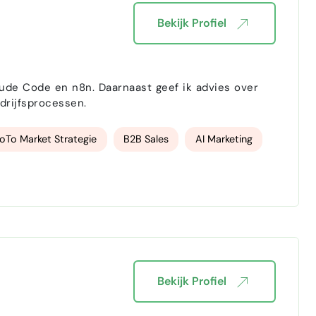
Bekijk Profiel
aast geef ik advies over
hoe deze het beste kunnen worden toegepast in verschillende bedrijfsprocessen.
oTo Market Strategie
B2B Sales
AI Marketing
Bekijk Profiel