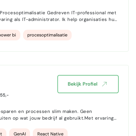
edreven IT-professional met
ing als IT-administrator. Ik help organisaties hun
an dagelijks beheer tot slimme automatisering.
power bi
procesoptimalisatie
Bekijk Profiel
55,-
 besparen en processen slim maken. Geen
ten op wat jouw bedrijf al gebruikt.Met ervaring
 oplossingen van begin tot eind. Van een strak
iele a…
t
GenAI
React Native