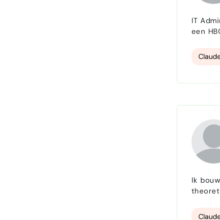
IT Adminis
een HBO
systeme
Mijn ex
Claude
Ik bouw
theoret
in zowe
Next.js
Claude