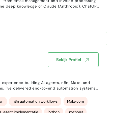
es — from email management and invoice processing
bine deep knowledge of Claude (Anthropic), ChatGPT
Bekijk Profiel
 experience building AI agents, n8n, Make, and
ns. I've delivered end-to-end automation systems
 and AI-powered CRM pipelines. I work with Python,
on
n8n automation workflows
Make.com
AI agent implementatie
Python
python3