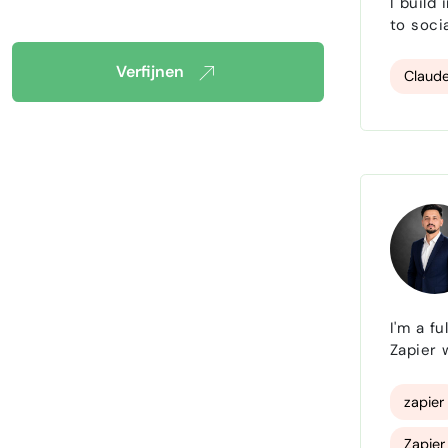
I build
to soci
and Gemini with 
Verfijnen
Claude
I'm a f
Zapier 
for lea
FastAPI
zapier
Zapier