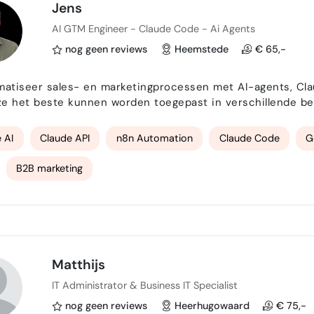
Jens
AI GTM Engineer - Claude Code - Ai Agents
nog geen reviews
Heemstede
€ 65,-
tiseer sales- en marketingprocessen met AI-agents, Claude Code en n8n. Daarn
 AI
Claude API
n8n Automation
Claude Code
G
B2B marketing
Matthijs
IT Administrator & Business IT Specialist
nog geen reviews
Heerhugowaard
€ 75,-