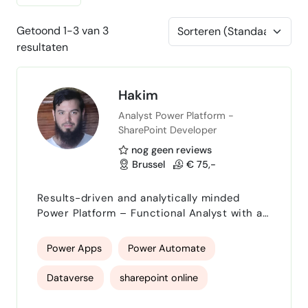
Getoond 1-3 van 3
resultaten
Hakim
Analyst Power Platform -
SharePoint Developer
nog geen reviews
Brussel
€ 75,-
Results-driven and analytically minded
Power Platform – Functional Analyst with a
strong foundation in Low-Code
development. Experienced in process
Power Apps
Power Automate
analysis, translating business needs into
technical solutions, and working closely
Dataverse
sharepoint online
with stakeholders across all project
phases.Experienced in managing solution
REST APIs
Custom Connectors