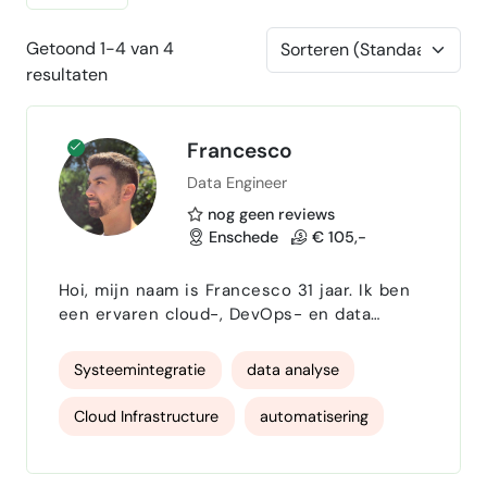
Getoond 1-4 van 4
resultaten
Francesco
Data Engineer
nog geen reviews
Enschede
€ 105,-
Hoi, mijn naam is Francesco 31 jaar. Ik ben
een ervaren cloud-, DevOps- en data
engineer met een sterke achtergrond in
operationele en justitiële IT-omgevingen. In
Systeemintegratie
data analyse
mijn werk richt ik mij op het bouwen en
verbeteren van robuuste, geautomatiseerde
Cloud Infrastructure
automatisering
oplossingen voor informatiestromen en
platformen die betrouwbaar, veilig en
Ansible
toekomstbestendig moeten zijn. Mijn kracht