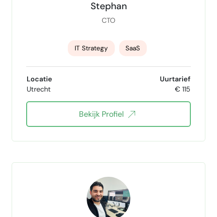
Stephan
CTO
IT Strategy
SaaS
Backend Development
Locatie
Uurtarief
Utrecht
€ 115
Frontend Development
Bekijk Profiel