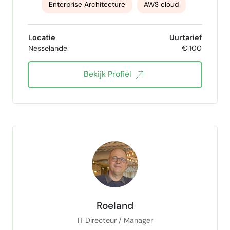
Enterprise Architecture
AWS cloud
Azure
Kubernetes
GenAI
Python
Locatie
Uurtarief
Nesselande
€ 100
Typescript
DevOps
Azure DevOps
Bekijk Profiel
Ansible
terraform
Jenkins
Github
gitlab
IT Project Management
Solution Architecture
Docker
MLOps
LLM & RAG
Roeland
IT Directeur / Manager