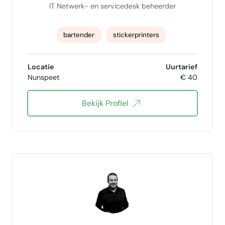
IT Netwerk- en servicedesk beheerder
bartender
stickerprinters
Serverbeheer
netwerkbeheer
Locatie
Uurtarief
Nunspeet
€ 40
servicedesk
Microsoft Azure
Bekijk Profiel
Microsoft 365
WordPress
Fortigate
Cisco netwerk engineer
Vmware Vsphere
erp
CRM systeem