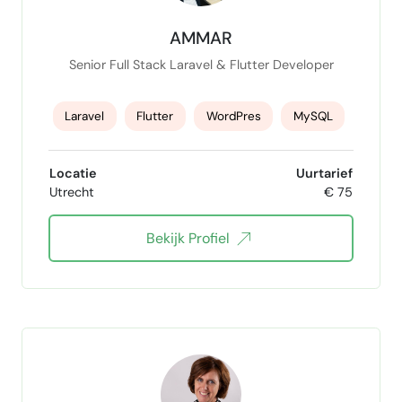
AMMAR
Senior Full Stack Laravel & Flutter Developer
Laravel
Flutter
WordPres
MySQL
Woocommerce
erp
Xcode developer
Locatie
Uurtarief
Utrecht
€ 75
Fullstack developer
mobile app developer
Bekijk Profiel
PHP
JavaScript
Go
Firebase