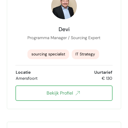
Devi
Programma Manager / Sourcing Expert
sourcing specialist
IT Strategy
outsourcing specialist
Lean Black Belt
Locatie
Uurtarief
Amersfoort
€ 130
AI Project Lead
IT Outsourcing
Bekijk Profiel
procurement specialist
Programma Management
Agile Project Management