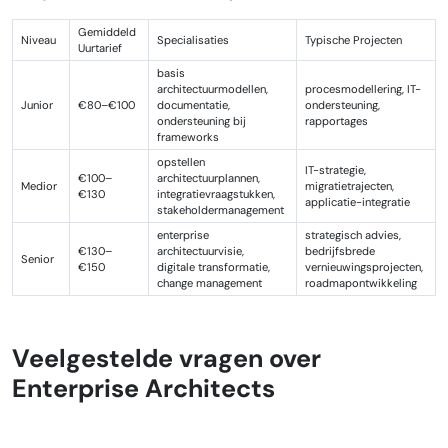
Gemiddeld
Niveau
Specialisaties
Typische Projecten
Uurtarief
basis
architectuurmodellen,
procesmodellering, IT-
Junior
€80–€100
documentatie,
ondersteuning,
ondersteuning bij
rapportages
frameworks
opstellen
IT-strategie,
€100–
architectuurplannen,
Medior
migratietrajecten,
€130
integratievraagstukken,
applicatie-integratie
stakeholdermanagement
enterprise
strategisch advies,
€130–
architectuurvisie,
bedrijfsbrede
Senior
€150
digitale transformatie,
vernieuwingsprojecten,
change management
roadmapontwikkeling
Veelgestelde vragen over
Enterprise Architects