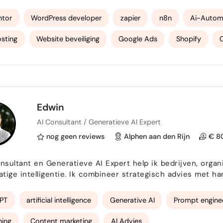
 in opkomst is ben ik continue op zoek naar nieuwe inte
g gaat dat inmiddels stukken verder dan stukjes tekst uit
ntor
WordPress developer
zapier
n8n
Ai-Autom
sting
Website beveiliging
Google Ads
Shopify
Edwin
AI Consultant / Generatieve AI Expert
nog geen reviews
Alphen aan den Rijn
€ 80
onsultant en Generatieve AI Expert help ik bedrijven, organ
tige intelligentie. Ik combineer strategisch advies met h
e, beeldgeneratie, trainingen en AI-implementatie. Ik ben eigenaar van AIkundig waar ik organisaties
eun met AI-advies, trainingen en praktische to…
PT
artificial intelligence
Generative AI
Prompt engine
ning
Content marketing
AI Advies