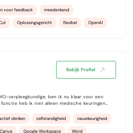
et nieuwe pakkende content te verzinnen voor de
n voor feedback
meedenkend
Cut
Oplossingsgericht
flexibel
OpenAI
Bekijk Profiel
MO-verpleegkundige, ben ik nu klaar voor een
e functie heb ik niet alleen medische keuringen
n van de volledige PMO-tak binnen ons bedrijf.
er…
actief denken
zelfstandigheid
nauwkeurigheid
Canva
Google Workspace
Word