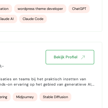
graties van AI in WordPress en WooCommerce.
 ChatGP…
ation
wordpress theme developer
ChatGPT
Claude AI
Claude Code
Bekijk Profiel
,-
isaties en teams bij het praktisch inzetten van
ands-on ervaring op het gebied van generatieve AI,
ering
Midjourney
Stable Diffusion