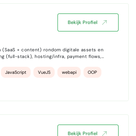
Bekijk Profiel
 (SaaS + content) rondom digitale assets en
 (full-stack), hosting/infra, payment flows,
aaid via content/partnerships en organisch
ardoor de fo…
JavaScript
VueJS
webapi
OOP
Bekijk Profiel