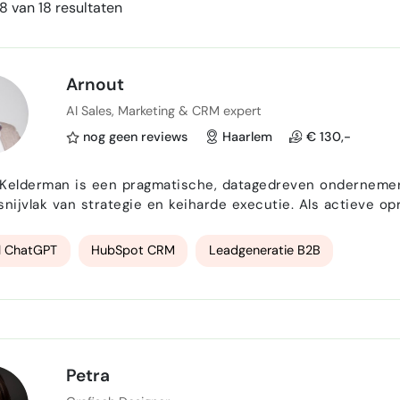
8 van 18 resultaten
Arnout
AI Sales, Marketing & CRM expert
nog geen reviews
Haarlem
€ 130,-
Kelderman is een pragmatische, datagedreven ondernemer 
snijvlak van strategie en keiharde executie. Als actieve opr
 succesvol aan, terwijl hij daarnaast regelmatig freelance
r die vanaf de zijlijn toekijkt; hij switcht moeiteloo…
l ChatGPT
HubSpot CRM
Leadgeneratie B2B
Petra