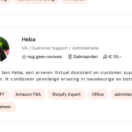
Heba
VA / Customer Support / Administratie
nog geen reviews
Galmaarden
€ 35,-
Ik ben Heba, een ervaren Virtual Assistant en customer sup
n. Ik combineer jarenlange ervaring in nauwkeurige en be
s. Wat ik voor jou kan betekenen: Administratieve ondersteuning & VA-taken: agenda-
ilbeheer, data-entry, documenten en rapporten opstellen
PT
Amazon FBA
Shopify Expert
Office
administ
beheer