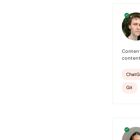
Content
content
analyti
verkeer
ChatG
Git