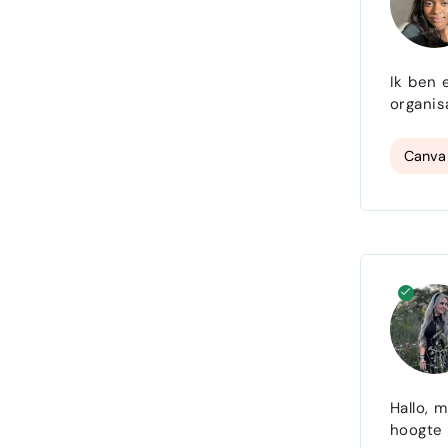
Ik ben 
organis
strategie tot uitvoering. Mijn 
campagn
Canva
Hallo, 
hoogte is van 