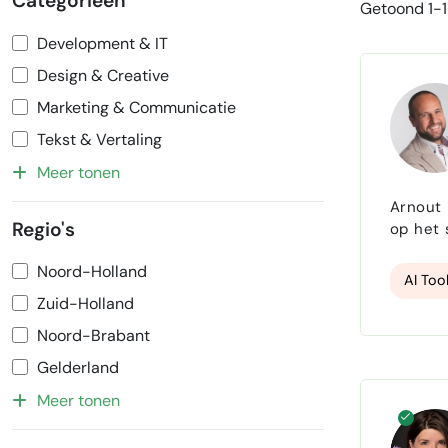
Categorieën
Getoond 1-1
Development & IT
Design & Creative
Marketing & Communicatie
Tekst & Vertaling
Meer tonen
Arnout 
Regio's
op het 
bedrijf
Noord-Holland
adviseu
AI Too
Zuid-Holland
Noord-Brabant
Gelderland
Meer tonen