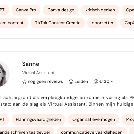
een eigen Youtube kanaal. Hiervoor zijn we vaak bezig m
, en ik merk dat ik ier super gelukkig van wordt om te …
PT
Canva Pro
Canva design
kritisch denken
Ope
ram content
TikTok Content Creatie
doorzetter
Cap
ef brein
creatief
Sanne
Virtual Assistant
nog geen reviews
Leiden
€ 30,-
 achtergrond als verpleegkundige en ruime ervaring als P
stap: aan de slag als Virtual Assistant. Binnen mijn huidig
erd, maar ook meegebouwd aan het opzetten en organisere
r heb ik mijn talent voor plannen, structureren en organis
PT
Planningsvaardigheden
Organisatievermogen
Pro
ands schrijven taalgevoel
communicatieve vaardigheden