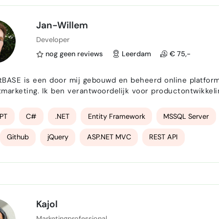
Jan-Willem
Developer
nog geen reviews
Leerdam
€ 75,-
BASE is een door mij gebouwd en beheerd online platform
marketing. Ik ben verantwoordelijk voor productontwikkeling
cs, SEO en growth-experimenten. De site heeft omzet gedr
, maar is later merkbaar geraakt door Google-updates, wa
PT
C#
.NET
Entity Framework
MSSQL Server
Github
jQuery
ASP.NET MVC
REST API
Kajol
Marketingprofessional