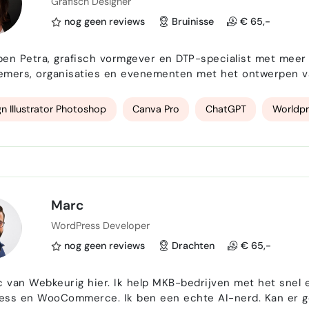
Grafisch Designer
nog geen reviews
Bruinisse
€ 65,-
 ben Petra, grafisch vormgever en DTP-specialist met meer d
mers, organisaties en evenementen met het ontwerpen van profe
es en advertenties tot complete huisstijlen en promotiemat
aantrekkelijk en professioneel wordt vormgegeven. Door m…
gn Illustrator Photoshop
Canva Pro
ChatGPT
Worldpr
Marc
WordPress Developer
nog geen reviews
Drachten
€ 65,-
 Ik help MKB-bedrijven met het snel en pragmatisch ontwikkelen van oplossingen voor
ss en WooCommerce. Ik ben een echte AI-nerd. Kan er gee