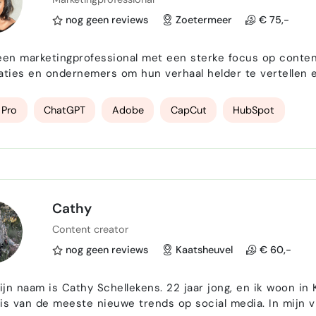
nog geen reviews
Zoetermeer
€ 75,-
een marketingprofessional met een sterke focus op content,
aties en ondernemers om hun verhaal helder te vertellen e
ervaring ligt onder andere in social media management, contentcreatie en
evoering. Ik werk met platforms als LinkedIn, Instagram 
 Pro
ChatGPT
Adobe
CapCut
HubSpot
Cathy
Content creator
nog geen reviews
Kaatsheuvel
€ 60,-
mijn naam is Cathy Schellekens. 22 jaar jong, en ik woon i
de meeste nieuwe trends op social media. In mijn vrije tijd beheer ik samen met nog wat andere