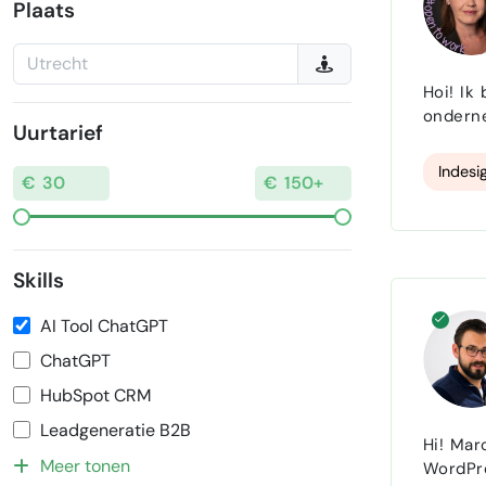
Plaats
Hoi! Ik
onderne
Uurtarief
brochur
Indesi
Skills
AI Tool ChatGPT
ChatGPT
HubSpot CRM
Leadgeneratie B2B
Hi! Marc van Webkeurig hier.
Meer tonen
WordPre