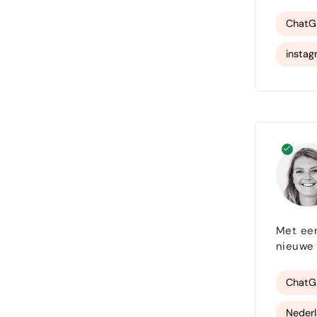
mensen 
kijkers
ChatG
instag
creati
Met een
nieuwe 
uitgevo
Hierdoo
ChatG
Nederl