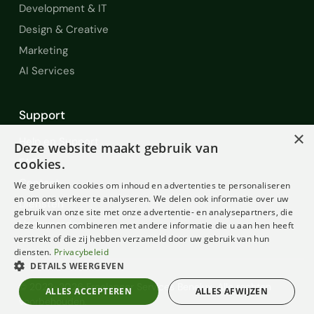
community management
Development & IT
Design & Creative
Websites bouwen
android apps
Marketing
hardware
Android
fintech
AI Services
technologie
Github
nfts
Support
Social media
blogging
marketing
×
Help en Support
Deze website maakt gebruik van
finance
MS Outlook
wiskunde
FAQ
cookies.
contentbeheer
Google Analytics
Contact
We gebruiken cookies om inhoud en advertenties te personaliseren
en om ons verkeer te analyseren. We delen ook informatie over uw
Diensten
Google AdWords
Facebook Ads
gebruik van onze site met onze advertentie- en analysepartners, die
Voorwaarden
deze kunnen combineren met andere informatie die u aan hen heeft
verstrekt of die zij hebben verzameld door uw gebruik van hun
twitter
Software testing
Data Entry
diensten.
Privacybeleid
DETAILS WEERGEVEN
Engels
Duits
voeding en lifestyle
© 2022-2026 Freelancer Services Benelux. Alle rechten
ALLES ACCEPTEREN
ALLES AFWIJZEN
Defi
Facebook
voorbehouden.