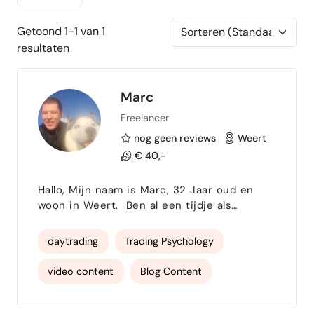
Getoond 1-1 van 1
resultaten
Marc
Freelancer
nog geen reviews
Weert
€ 40,-
Hallo, Mijn naam is Marc, 32 Jaar oud en
woon in Weert. Ben al een tijdje als
freelancer aan het werk. Heeft u iemand
nodig in de horeca dan kunt u mij altijd
daytrading
Trading Psychology
vragen, Maar ook als winkelmedewerker of
logistiek. Maar het leukste vind ik nog, met
video content
Blog Content
computers aan de slag. Hulp nodig met iets
vraag me voor info! •Content creatie
Website maken
financieel plan
•Crypto Trading •Affiliate marketing •AI �…