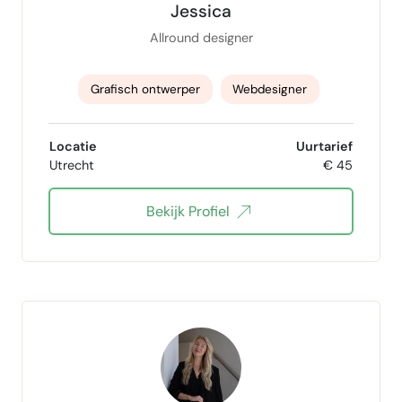
Jessica
Allround designer
Grafisch ontwerper
Webdesigner
Infographics
PowerPoint presentaties
Locatie
Uurtarief
Utrecht
€ 45
Magazine ontwerp
Brand design
Bekijk Profiel
POS-materiaal
promotiemateriaal