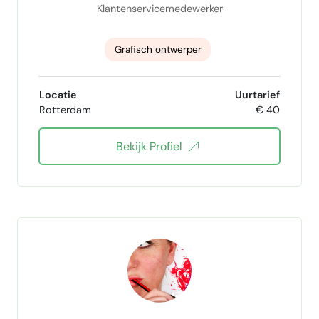
Klantenservicemedewerker
Grafisch ontwerper
Klantcontact en klantenservice
Locatie
Uurtarief
Rotterdam
€ 40
websitebouw
Social Media ads
Bekijk Profiel