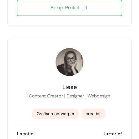
Bekijk Profiel
Adobe Photoshop
Adobe InDesign
Flyer Design
DTP vormgever
Logo Design
Huisstijl design
Artwork
Liese
Content Creator | Designer | Webdesign
Grafisch ontwerper
creatief
Content Creatie
indesign
illustrator
Locatie
Uurtarief