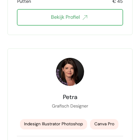
Putten
€ 45
Social media
Content creator
Bekijk Profiel
fotografie
Webdesign
WordPress
branding
Instagram
tiktok
Canva
social media beheer
Petra
Grafisch Designer
Indesign Illustrator Photoshop
Canva Pro
ChatGPT
Worldpress
Klaviyo