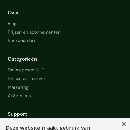
Over
Blog
Prijzen en abonnementen
Voorwaarden
Categorieën
Development & IT
Design & Creative
Marketing
AI Services
Support
×
Help en Support
Deze website maakt gebruik van