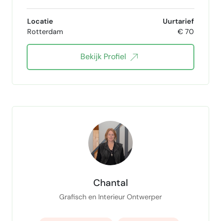
audiodesigner
Video editing
Locatie
Uurtarief
Rotterdam
€ 70
Concept bedenken
filmproductie
Bekijk Profiel
post productie
audio editor
docent met onderwijsbevoegdheid
onderwijsontwikkelaar
onderwijskundige
Grafisch vormgever
Chantal
Grafisch en Interieur Ontwerper