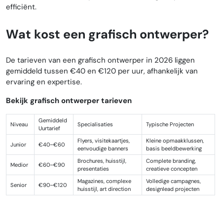
efficiënt.
Wat kost een grafisch ontwerper?
De tarieven van een grafisch ontwerper in 2026 liggen
gemiddeld tussen €40 en €120 per uur, afhankelijk van
ervaring en expertise.
Bekijk grafisch ontwerper tarieven
Gemiddeld
Niveau
Specialisaties
Typische Projecten
Uurtarief
Flyers, visitekaartjes,
Kleine opmaakklussen,
Junior
€40–€60
eenvoudige banners
basis beeldbewerking
Brochures, huisstijl,
Complete branding,
Medior
€60–€90
presentaties
creatieve concepten
Magazines, complexe
Volledige campagnes,
Senior
€90–€120
huisstijl, art direction
designlead projecten