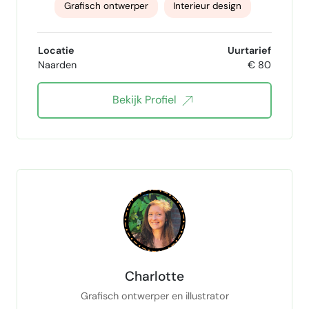
Grafisch ontwerper
Interieur design
Adobe Creative Suite
creatief dtp
Locatie
Uurtarief
Naarden
€ 80
Infographics
Pattern Design
Bekijk Profiel
interieuradvies
interieurstyling
interieurontwerpen vastgoedstylist
Webdesign
Illustratie
Magazine ontwerp
Charlotte
Grafisch ontwerper en illustrator