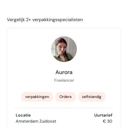
Vergelijk 2+ verpakkingsspecialisten
Aurora
Freelancer
verpakkingen
Orders
zelfstandig
Secuur
klantgericht
oog voor detail
Locatie
Uurtarief
Amsterdam Zuidoost
€ 30
webshop onderhouden