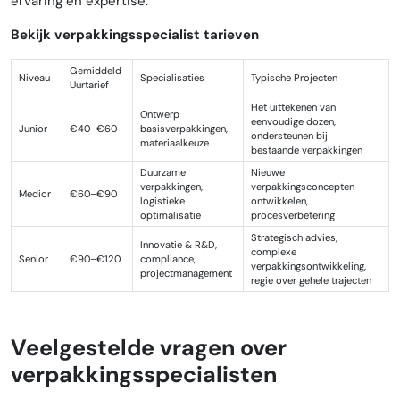
ervaring en expertise.
Bekijk verpakkingsspecialist tarieven
Gemiddeld
Niveau
Specialisaties
Typische Projecten
Uurtarief
Het uittekenen van
Ontwerp
eenvoudige dozen,
Junior
€40–€60
basisverpakkingen,
ondersteunen bij
materiaalkeuze
bestaande verpakkingen
Duurzame
Nieuwe
verpakkingen,
verpakkingsconcepten
Medior
€60–€90
logistieke
ontwikkelen,
optimalisatie
procesverbetering
Strategisch advies,
Innovatie & R&D,
complexe
Senior
€90–€120
compliance,
verpakkingsontwikkeling,
projectmanagement
regie over gehele trajecten
Veelgestelde vragen over
verpakkingsspecialisten