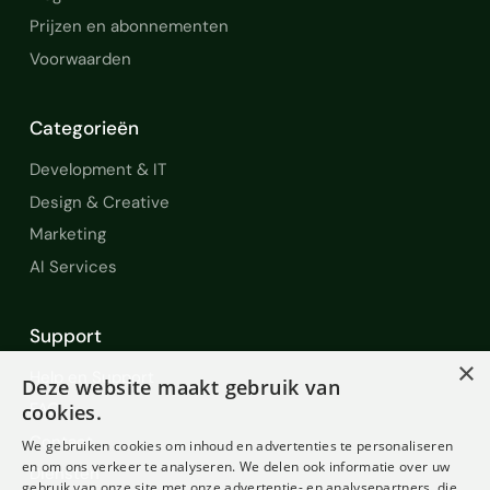
Prijzen en abonnementen
Voorwaarden
Categorieën
Development & IT
Design & Creative
Marketing
AI Services
Support
×
Help en Support
Deze website maakt gebruik van
FAQ
cookies.
Contact
We gebruiken cookies om inhoud en advertenties te personaliseren
en om ons verkeer te analyseren. We delen ook informatie over uw
Diensten
gebruik van onze site met onze advertentie- en analysepartners, die