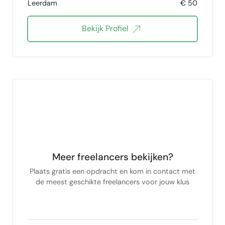
Leerdam
€ 50
banners
flyers
visitekaartjes
Bekijk Profiel
Logo ontwerp
social media beheer
Graphic design
boekontwerp
Adobe InDesign
Meer freelancers bekijken?
Plaats gratis een opdracht en kom in contact met
de meest geschikte freelancers voor jouw klus