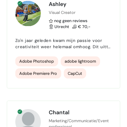
Logo & huisstijl
video
Ashley
Visual Creator
nog geen reviews
Utrecht
€ 70,-
Zo'n jaar geleden kwam mijn passie voor
creativiteit weer helemaal omhoog. Dit uitte
zich in dat ik tijdens mijn semester in
Barcelona de camera erbij heb gepakt en
Adobe Photoshop
adobe lightroom
ben begonnen met foto's maken. Daarna
kwam Social Media erbij tijdens mijn stage
Adobe Premiere Pro
CapCut
bij HC Rotterdam. Waar ik veel mooie
projecten heb mogen doen. Ik heb veel
fotografie
sportfotografie
geleerd en uiteindelijk mijn droom
waargemaakt om me in te schrijven bij het
Videograaf
Design
social content
…
contentbeheer
Content design
Chantal
Marketing/Communicatie/Event
contentcreatie
planning
professional