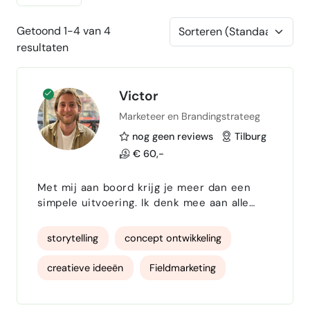
Getoond 1-4 van 4
resultaten
Victor
Marketeer en Brandingstrateeg
nog geen reviews
Tilburg
€ 60,-
Met mij aan boord krijg je meer dan een
simpele uitvoering. Ik denk mee aan alle
verschillende mogelijkheden om er een
echt succes van te gaan maken. Ik breng
storytelling
concept ontwikkeling
richting, verhaal en karakter in elke
opdracht. Waar anderen beginnen bij wat je
creatieve ideeën
Fieldmarketing
doet, start ik bij waarom je ertoe doet en
precies daar ontstaat het verschil. Mijn
Presentator
meerwaarde zit in drie dingen: Ik zie de