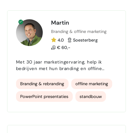
kern die jij zelf nog ni…
Martin
Branding & offline marketing
4.0
Soesterberg
€ 60,-
Met 30 jaar marketingervaring, help ik
bedrijven met hun branding en offline
marketing. In een tijd waarin online
marketing de boventoon voert, geloof ik dat
Branding & rebranding
offline marketing
offline zichtbaarheid minstens zo belangrijk
is. Van strategische branding tot effectieve
PowerPoint presentaties
standbouw
offline marketing. Ik ben inzetbaar voor
productie maar ook voor
drukwerkbegeleiding
projectmanagement. Of het nu gaat om het
ontwikkelen van een nieuw merkconcept,
projectmanagement
merkidentiteit
het …