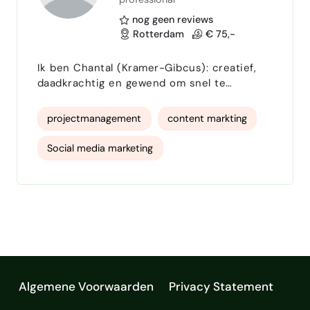
Short form content
sportmarketing
nog geen reviews
Rotterdam
€ 75,-
Ik ben Chantal (Kramer-Gibcus): creatief,
daadkrachtig en gewend om snel te
schakelen. Vanuit mijn ervaring in het
onderwijs, de marketingwereld en als
projectmanagement
content markting
organisator van talloze evenementen,
ondersteun ik organisaties bij het
Social media marketing
versterken van hun zichtbaarheid én het
realiseren van impactvolle projecten. Onder
marketing strategie
de naam Studio CKG ben ik beschikbaar
voor: (Online & offline) marketingcampagnes
marketingcampagnes
Eventmanager
…
Productie
Samenwerken met stakeholders
Algemene Voorwaarden
Privacy Statement
dagvoorzitter
moderator
Canva