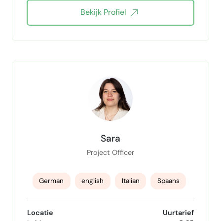
Bekijk Profiel
creative writing
Leadership
salesmanager
marketing
HR manager
project manager
Strategie
coach
Eventplanning
Administratie structureren
Multilingual communication
content writer
social media manager
Sara
Management Accounting
Project Officer
financial reporting
office support
German
english
Italian
Spaans
Public Speaking coach
event organizer
Dutch vertaler
Locatie
Uurtarief
agendaplanning
budgetplanner