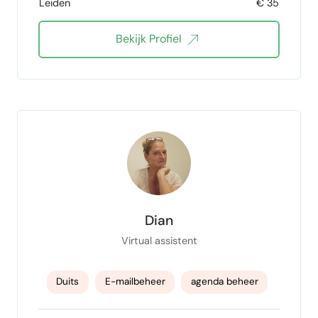
Leiden
€ 35
website design
Brochures ontwerpen
Bekijk Profiel
visitekaartjes designer
Performance Optimization
klanten support
customer service
Customer Service Manager
Customer Satisfaction
Dian
Virtual assistent
Duits
E-mailbeheer
agenda beheer
klantenservice
administratie