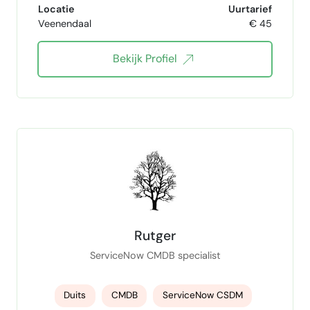
Locatie
Uurtarief
Veenendaal
€ 45
Microsoft Office
Canva
Bekijk Profiel
social media expert
Data Entry
Content planning
communicatie
Nederlandstalig
Engels
Rutger
ServiceNow CMDB specialist
Duits
CMDB
ServiceNow CSDM