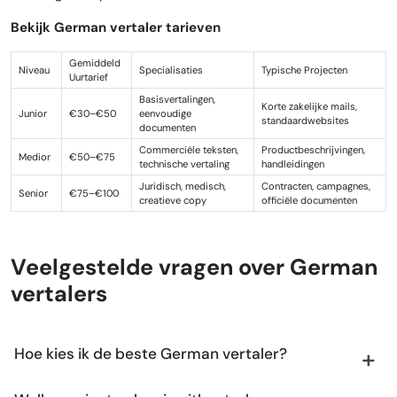
Bekijk German vertaler tarieven
Gemiddeld
Niveau
Specialisaties
Typische Projecten
Uurtarief
Basisvertalingen,
Korte zakelijke mails,
Junior
€30–€50
eenvoudige
standaardwebsites
documenten
Commerciële teksten,
Productbeschrijvingen,
Medior
€50–€75
technische vertaling
handleidingen
Juridisch, medisch,
Contracten, campagnes,
Senior
€75–€100
creatieve copy
officiële documenten
Veelgestelde vragen over German
vertalers
Hoe kies ik de beste German vertaler?