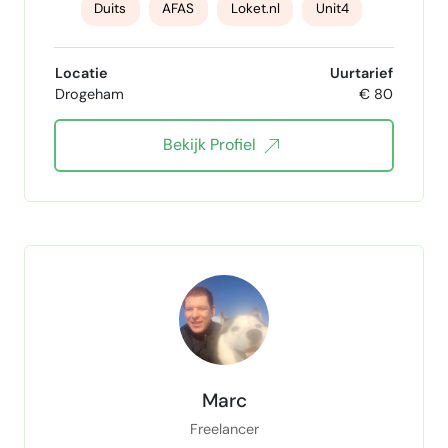
Duits
AFAS
Loket.nl
Unit4
ADP WF
Engels
Fries
Spaans
Locatie
Uurtarief
Drogeham
€ 80
Optimalisatie
Bekijk Profiel
Marc
Freelancer