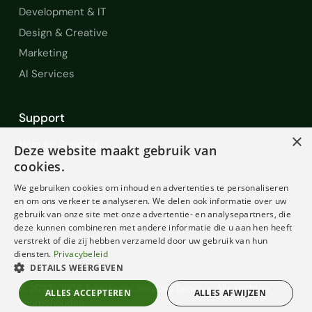
Development & IT
Design & Creative
Marketing
AI Services
Support
×
Help en Support
Deze website maakt gebruik van
FAQ
cookies.
Contact
We gebruiken cookies om inhoud en advertenties te personaliseren
en om ons verkeer te analyseren. We delen ook informatie over uw
Diensten
gebruik van onze site met onze advertentie- en analysepartners, die
Voorwaarden
deze kunnen combineren met andere informatie die u aan hen heeft
verstrekt of die zij hebben verzameld door uw gebruik van hun
diensten.
Privacybeleid
DETAILS WEERGEVEN
© 2022-2026 Freelancer Services Benelux. Alle rechten
ALLES ACCEPTEREN
ALLES AFWIJZEN
voorbehouden.