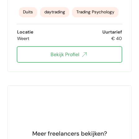
Duits
daytrading
Trading Psychology
video content
Blog Content
Locatie
Uurtarief
Weert
€ 40
Website maken
financieel plan
GMail
Bekijk Profiel
Windows 10
blogger
Gaming
horeca
verkoper
logistiek
groen
ChatGPT
HTML en CSS
linux
Docker
AWS cloud
Blockchain technologie
cryptocurrencies
copywriting
Microsoft 365
Meer freelancers bekijken?