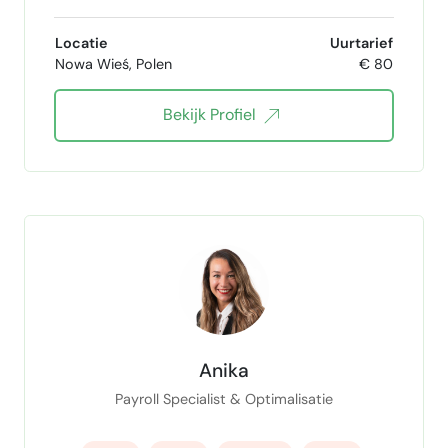
Java developer
Python
SQL
Locatie
Uurtarief
Nowa Wieś, Polen
€ 80
Engels
frans
Bekijk Profiel
Anika
Payroll Specialist & Optimalisatie