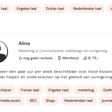
g in directe verkoop en marketing weet ik hoe je klantbel
tijdelijke opdrachten, salesondersteuning of events. …
 taal
Engelse taal
Duitse taal
Nederlandse taal
Aline
Marketing & Communicatie, webdesign en vorngeving
nog geen reviews
Wernhout
€ 75,-
weer een paar uur per week beschikbaar voor losse klussen
dan helpen en ondersteunen op het gebied van vormgeving
ebdesign (ik maak binnen 10 werkdagen jouw website), teks
schrijven van nieuwsbrieven, websitebeheer een veel meer! W…
chrijver
Franse taal
Engelse taal
marketing
Graf
 media posts
SEO
Blogs
Nederlandse taal
journa