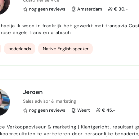
Customer service
nog geen reviews
Amsterdam
€ 30,-
khadija ik woon in frankrijk heb gewerkt met transavia Cos
ndse engels frans en arabisch
nederlands
Native English speaker
Jeroen
Sales advisor & marketing
nog geen reviews
Weert
€ 45,-
ce Verkoopadviseur & marketing | Klantgericht, resultaat 
koopresultaten te verbeteren door persoonlijke benaderin