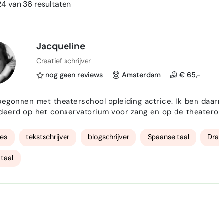
4 van 36 resultaten
Jacqueline
Creatief schrijver
nog geen reviews
Amsterdam
€ 65,-
begonnen met theaterschool opleiding actrice. Ik ben daa
eerd op het conservatorium voor zang en op de theateropleiding
geschreven en een script voor een theatergroep in Barcel
en in dialoog iets heel direct is, ook een kader geeft omda
res
tekstschrijver
blogschrijver
Spaanse taal
Dr
 taal