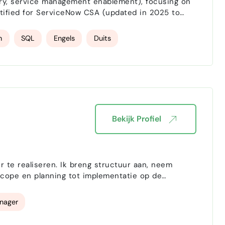
ry, service management enablement), focusing on
ified for ServiceNow CSA (updated in 2025 to
d integration, CMDB design, implementation and
equirements…
n
SQL
Engels
Duits
Bekijk Profiel
r te realiseren. Ik breng structuur aan, neem
scope en planning tot implementatie op de
 klo…
nager