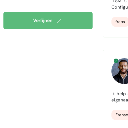
ITSM, C
Configu
Xanadu)
governa
Verfijnen
frans
Ik help
eigenaa
werkvloer. Afge
site: i
Franse