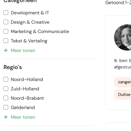
Categorieën
Getoond 1-2
Development & IT
Design & Creative
Marketing & Communicatie
Tekst & Vertaling
Meer tonen
Ik ben 
Regio's
afgestud
boeken 
Noord-Holland
schrijv
zange
Zuid-Holland
Duitse
Noord-Brabant
Gelderland
Meer tonen