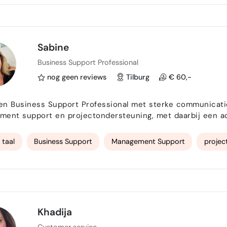
Sabine
Business Support Professional
nog geen reviews
Tilburg
€ 60,-
n Business Support Professional met sterke communicatiev
ent support en projectondersteuning, met daarbij een adv
pport ondersteunt organisaties administratief en organisatorisch en helpt hen
m efficiënter te werken.
 taal
Business Support
Management Support
projec
Khadija