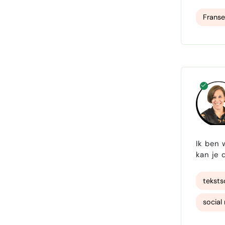
ervarin
Franse
Ik ben 
kan je 
etc), w
teksts
social