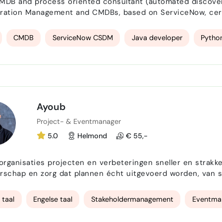
MDB and process oriented consultant (automated discove
ration Management and CMDBs, based on ServiceNow, cert
, skilled in Configuration Management, process design an
nce, alignment with CSDM, service design and mapping, r
CMDB
ServiceNow CSDM
Java developer
Pytho
Ayoub
Project- & Eventmanager
5.0
Helmond
€ 55,-
 organisaties projecten en verbeteringen sneller en strakke
rschap en zorg dat plannen écht uitgevoerd worden, van 
ronde HBO Technische Bedrijfskunde. Daarnaast ben ik ook actief in eventmanagement, vooral on-
k zorg dat alles wat is bedacht en voorbereid op de dag zelf
 taal
Engelse taal
Stakeholdermanagement
Eventma