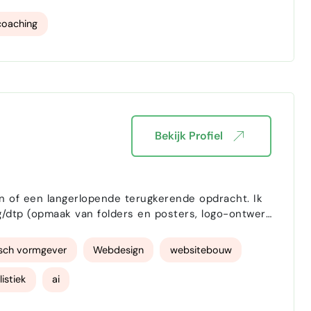
eving omzet in concrete resultaten.Beschikbaar voor
coaching
Bekijk Profiel
 of een langerlopende terugkerende opdracht. Ik
/dtp (opmaak van folders en posters, logo-ontwerp
ten of blogs schrijven, beheer van social media,
isch vormgever
Webdesign
websitebouw
listiek
ai