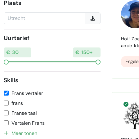
Plaats
Uurtarief
Hoi! Zoek jij iemand die jou kan helpen in jouw onderneming? Dan kun je bij mij terecht. Ik help jou met: Emails en
ande klantcontact Administratie Marketing, m
achterg
met je 
Engels
Skills
Frans vertaler
frans
Franse taal
Vertalen Frans
Meer tonen