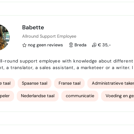
Babette
Allround Support Employee
nog geen reviews
Breda
€ 35,-
all-round support employee with knowledge about different 
nt, a translator, a sales assistant, a marketeer or a write
e taal
Spaanse taal
Franse taal
Administratieve take
peler
Nederlandse taal
communicatie
Voeding en g