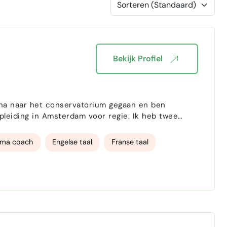
Bekijk Profiel
rna naar het conservatorium gegaan en ben
 in Amsterdam voor regie. Ik heb twee
ona. Ik houd van scripts schrijven omdat het
t het spre…
ama coach
Engelse taal
Franse taal