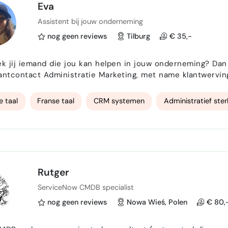
Eva
Assistent bij jouw onderneming
nog geen reviews
Tilburg
€ 35,-
et name klantwerving en zichtbaarheid Wat mij bijzonder maakt? Mijn
rond als danser en dansmaker kom ik met een creatieve en 
invulling en zou je dat willen kan ik …
e taal
Franse taal
CRM systemen
Administratief ster
Rutger
ServiceNow CMDB specialist
nog geen reviews
Nowa Wieś, Polen
€ 80,