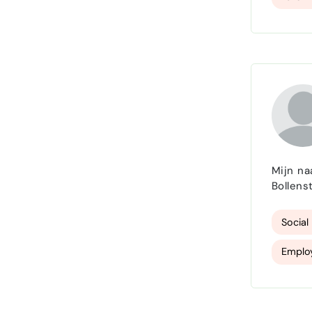
Mijn na
Bollens
employe
Social
Employ