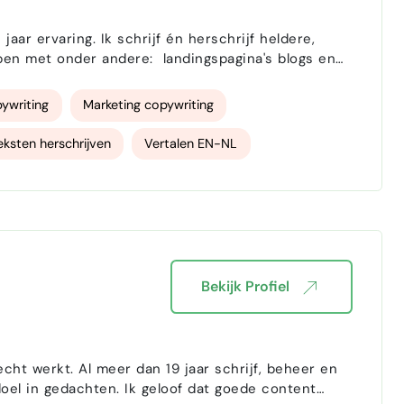
ar ervaring. Ik schrijf én herschrijf heldere,
ere: landingspagina's blogs en
ywriting
Marketing copywriting
eksten herschrijven
Vertalen EN-NL
cs
communicatief sterk
Engels
Bekijk Profiel
cht werkt. Al meer dan 19 jaar schrijf, beheer en
doel in gedachten. Ik geloof dat goede content