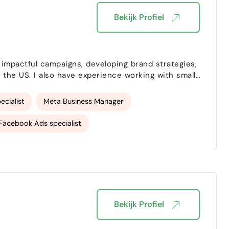
Bekijk Profiel
 impactful campaigns, developing brand strategies,
 the US. I also have experience working with small
e, helping them with marketing consulting and lead
cialist
Meta Business Manager
Facebook Ads specialist
stagram ads
Instagram Marketing
keting
content writing
Marketing strategy
rnational Project Management
Eventplanning
Bekijk Profiel
nsultant
B2B marketing
B2C marketing