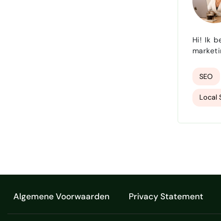
Meta A
Hi! Ik ben Nouk
marketi
aanpak die pa
SEO
Local
Emailm
Algemene Voorwaarden
Privacy Statement