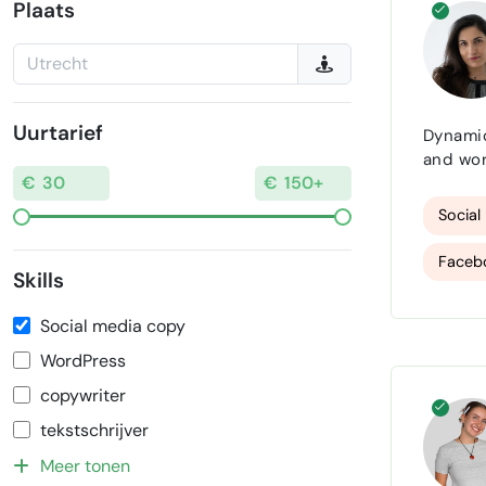
Plaats
Uurtarief
Dynamic
and wor
to mid-
Social
Faceb
Skills
Faceb
Social media copy
Instag
WordPress
copywriter
Brand 
tekstschrijver
event 
Meer tonen