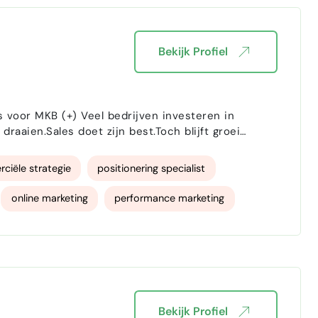
Bekijk Profiel
rijven investeren in
iële strategie
positionering specialist
online marketing
performance marketing
Salesfunnel bouw
Websites bouwen
r
Marketing Automation specialist
landingspagina specialist
LinkedIn Ads
Bekijk Profiel