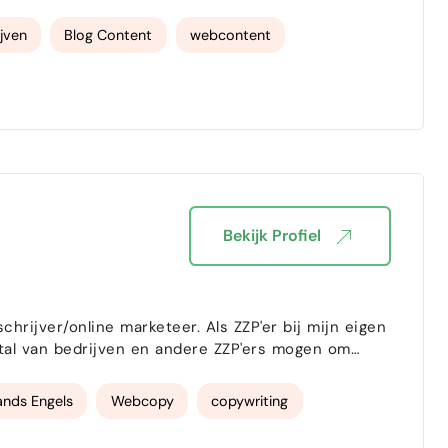
oals: "Wat gebeurt er eigenlijk als iemand op die
ijven
Blog Content
webcontent
Bekijk Profiel
arketeer. Als ZZP'er bij mijn eigen
l tal van bedrijven en andere ZZP'ers mogen om
ands Engels
Webcopy
copywriting