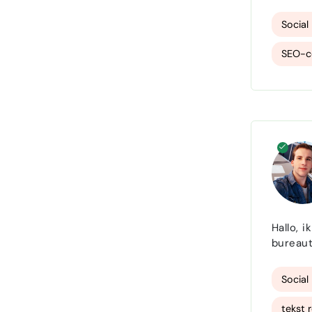
begint 
Social
SEO-c
Hallo, ik
bureaut
zichzelf beter op de k
vooral 
Social
tekst 