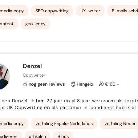
met de juiste vragen. Vragen die anderen soms overslaan, z
knop klikt?" Ik houd van helderheid, breng structuur…
 media copy
SEO copywriting
UX-writer
E-mails schr
ontent
geo-copy
Denzel
Copywriter
nog geen reviews
Hengelo
€ 60,-
 ben Denzel! Ik ben 27 jaar en al 8 jaar werkzaam als tekstschrijver/online m
je OK Copywriting én als parttimer in loondienst heb ik a
aart te zetten. Meer bekijks, meer aandacht en meer klanten die langer blijven hangen. En
die blijvende zorgen om die achterstallige…
 media copy
vertaling Engels-Nederlands
vertaling Nederl
redigeren
artikelen
Blogs