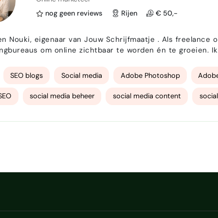
ds specialist
nog geen reviews
Rijen
€ 50,-
i, eigenaar van Jouw Schrijfmaatje . Als freelance online marketeer help ik ondernemers en
ngbureaus om online zichtbaar te worden én te groeien. Ik
st bij het bedrijf, de doelgroep en de doelstellingen. Je kunt bij mij terecht voor onder andere: Socia
media strategie en beheer Contentcreatie (Instagram, F…
SEO blogs
Social media
Adobe Photoshop
Adobe
 SEO
social media beheer
social media content
socia
arketing
social media expert
fotografie
webcontent