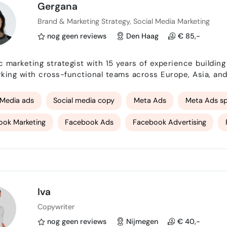
Gergana
Brand & Marketing Strategy, Social Media Marketing
nog geen reviews
Den Haag
€ 85,-
 marketing strategist with 15 years of experience building
king with cross-functional teams across Europe, Asia, and
size service businesses in the Netherlands & within Europ
generation via social media ads. Skilled in digital…
 Media ads
Social media copy
Meta Ads
Meta Ads spe
ook Marketing
Facebook Ads
Facebook Advertising
ook campagne specialist
Facebook Business specialist
In
ram content specialist
Instagram advertising
LinkedIn Mar
marketing
marketing plan
Social Media Strategy
Inte
Iva
Copywriter
marketing
marketing communications
online marketing co
nog geen reviews
Nijmegen
€ 40,-