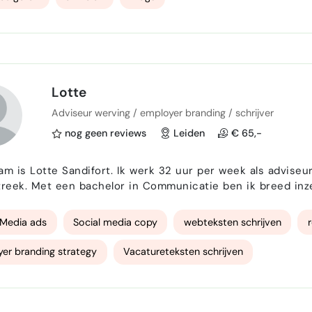
Lotte
Adviseur werving / employer branding / schrijver
nog geen reviews
Leiden
€ 65,-
am is Lotte Sandifort. Ik werk 32 uur per week als adviseu
treek. Met een bachelor in Communicatie ben ik breed inzetb
r branding, social media en recruitment.
 Media ads
Social media copy
webteksten schrijven
er branding strategy
Vacatureteksten schrijven