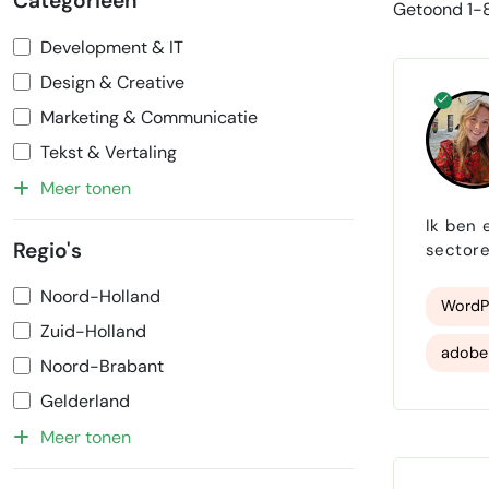
Categorieën
Getoond 1-8
Development & IT
Design & Creative
Marketing & Communicatie
Tekst & Vertaling
Meer tonen
Ik ben 
Regio's
sectore
blink u
Noord-Holland
het sch
WordP
Zuid-Holland
adobe 
Noord-Brabant
Social
Gelderland
Meer tonen