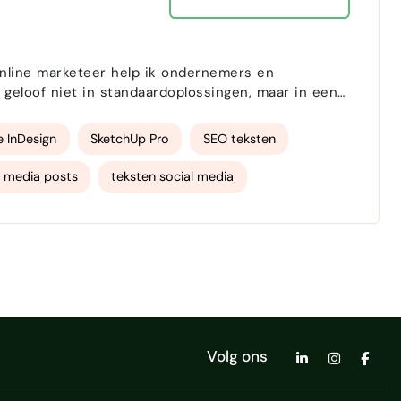
 geloof niet in standaardoplossingen, maar in een
l
 InDesign
SketchUp Pro
SEO teksten
l media posts
teksten social media
videografie
Volg ons