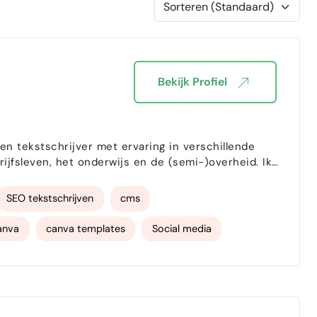
Bekijk Profiel
n tekstschrijver met ervaring in verschillende
fsleven, het onderwijs en de (semi-)overheid. Ik
mmunicatiestrategieën en socialmediacontent en in
SEO tekstschrijven
cms
anva
canva templates
Social media
ommunicatieadviseur