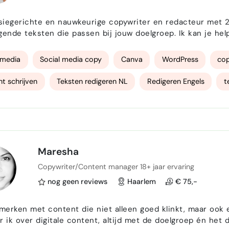
king
iegerichte en nauwkeurige copywriter en redacteur met 2 ja
nde teksten die passen bij jouw doelgroep. Ik kan je helpen met onder and
tructureerd, denk mee
 boodschap en lever snel kwalitatieve …
 media
Social media copy
Canva
WordPress
cop
t schrijven
Teksten redigeren NL
Redigeren Engels
t
schrijven
E-mails schrijven
nieuwsbrieven
Google Do
andse taal
Maresha
Copywriter/Content manager 18+ jaar ervaring
nog geen reviews
Haarlem
€ 75,-
 merken met content die niet alleen goed klinkt, maar ook e
r ik over digitale content, altijd met de doelgroep én het 