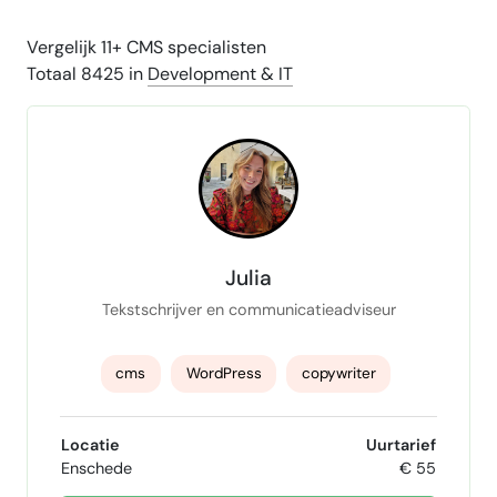
Vergelijk 11+ CMS specialisten
Totaal 8425 in
Development & IT
Julia
Tekstschrijver en communicatieadviseur
cms
WordPress
copywriter
tekstschrijver
Webtekstschrijver
Locatie
Uurtarief
Enschede
€ 55
SEO tekstschrijven
adobe creative cloud