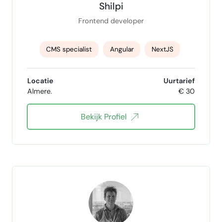
Shilpi
Frontend developer
CMS specialist
Angular
NextJS
React
JavaScript
Intershop
Locatie
Uurtarief
Almere.
€ 30
ecommerce content
REST API
HTML5
Bekijk Profiel
CSS3
Tailwind
Vue
Typescript
graphql
content management