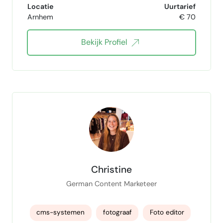
Locatie
Uurtarief
Arnhem
€ 70
SEO blogs
on-page seo
google seo
Bekijk Profiel
SEO basics
SEO websites
SEO Audit
seo marketing
spreadsheet specialist
spreadsheets
Technische SEO
Christine
German Content Marketeer
cms-systemen
fotograaf
Foto editor