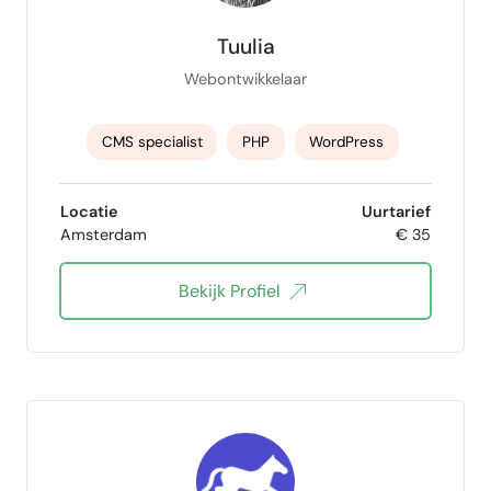
Tuulia
Webontwikkelaar
CMS specialist
PHP
WordPress
Webapplicatie
UX
Locatie
Uurtarief
Amsterdam
€ 35
Frontend Development
Webdesign
Bekijk Profiel