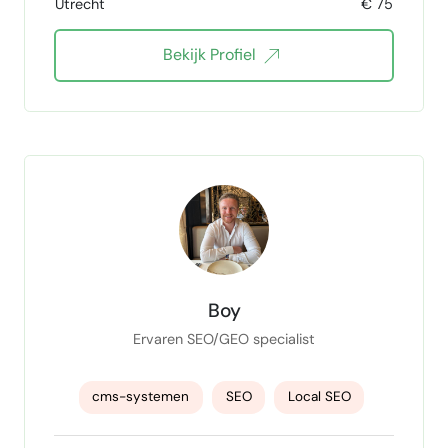
Utrecht
€ 75
B1 Taalniveau
toegankelijkheid
Bekijk Profiel
Webdesign
Affiliate Marketing
Drupal
Boy
Ervaren SEO/GEO specialist
cms-systemen
SEO
Local SEO
SEO strateeg
SEO analist
SEO teksten