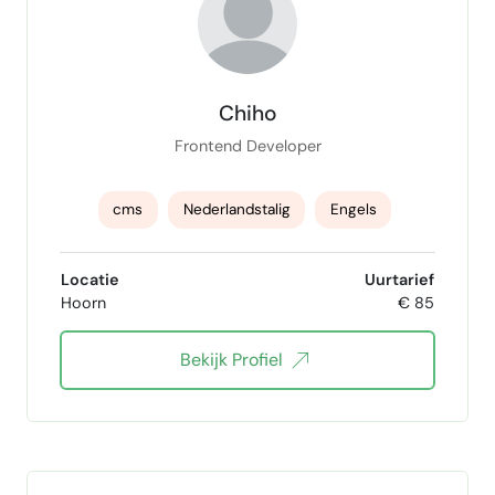
AI & ML
LangChain and LLMs
Python
PyTorch
TensorFlow
Chiho
Frontend Developer
cms
Nederlandstalig
Engels
React
React.js
Vue
VueJS
Locatie
Uurtarief
Hoorn
€ 85
Vue.js
Styled-Components
JavaScript
Bekijk Profiel
React Native
React Native developer
UX
Typescript
CSS
NodeJS