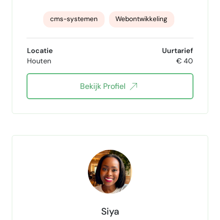
cms-systemen
Webontwikkeling
Webdesign
Responsive Design
Locatie
Uurtarief
Houten
€ 40
e-commerce
API
SEO technisch
Bekijk Profiel
UX UI design
branding
conversie optimalisatie
SSL configuratie
Backup
Social media integratie
html css
JavaScript
PHP
Python
React
Node.js
MySQL
Google Analytics
Website beveiliging
Siya