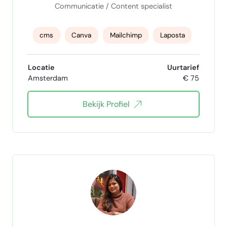
website beheer
Al voor business
Communicatie / Content specialist
cms
Canva
Mailchimp
Laposta
CapCut
Brand Identity
Design
Locatie
Uurtarief
Amsterdam
€ 75
communicatie
Newsletters
Bekijk Profiel