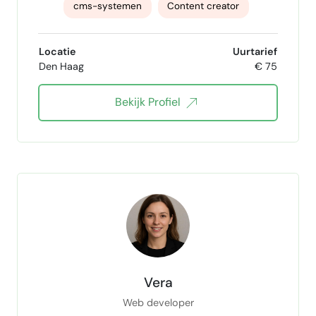
cms-systemen
Content creator
Social Media Management
B2C marketing
Locatie
Uurtarief
Den Haag
€ 75
B2B marketing
Videograaf
Bekijk Profiel
Projectleider
Webdesign
Grafisch ontwerp on-offline
Job Marketing
Rebranding
Webcopy
Video Editor
Creative director
plannen&organisatie
Vera
Web developer