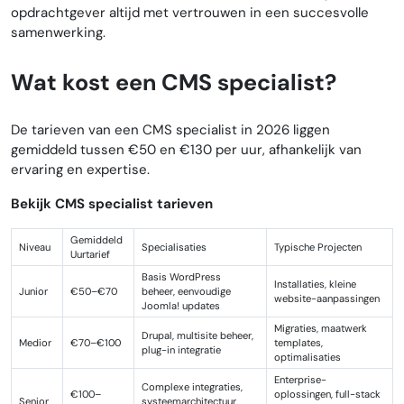
opdrachtgever altijd met vertrouwen in een succesvolle
samenwerking.
Wat kost een CMS specialist?
De tarieven van een CMS specialist in 2026 liggen
gemiddeld tussen €50 en €130 per uur, afhankelijk van
ervaring en expertise.
Bekijk CMS specialist tarieven
Gemiddeld
Niveau
Specialisaties
Typische Projecten
Uurtarief
Basis WordPress
Installaties, kleine
Junior
€50–€70
beheer, eenvoudige
website-aanpassingen
Joomla! updates
Migraties, maatwerk
Drupal, multisite beheer,
Medior
€70–€100
templates,
plug-in integratie
optimalisaties
Enterprise-
Complexe integraties,
€100–
oplossingen, full-stack
Senior
systeemarchitectuur,