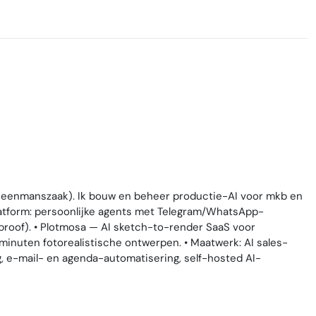
e eenmanszaak). Ik bouw en beheer productie-AI voor mkb en
latform: persoonlijke agents met Telegram/WhatsApp-
proof). • Plotmosa — AI sketch-to-render SaaS voor
nuten fotorealistische ontwerpen. • Maatwerk: AI sales-
, e-mail- en agenda-automatisering, self-hosted AI-