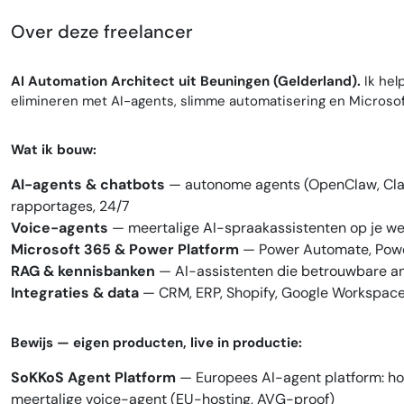
Over deze freelancer
AI Automation Architect uit Beuningen (Gelderland).
Ik hel
elimineren met AI-agents, slimme automatisering en Microsof
Wat ik bouw:
AI-agents & chatbots
— autonome agents (OpenClaw, Claud
rapportages, 24/7
Voice-agents
— meertalige AI-spraakassistenten op je web
Microsoft 365 & Power Platform
— Power Automate, Powe
RAG & kennisbanken
— AI-assistenten die betrouwbare an
Integraties & data
— CRM, ERP, Shopify, Google Workspace
Bewijs — eigen producten, live in productie:
SoKKoS Agent Platform
— Europees AI-agent platform: h
meertalige voice-agent (EU-hosting, AVG-proof)