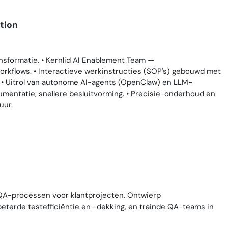
tion
nsformatie. • Kernlid AI Enablement Team —
orkflows. • Interactieve werkinstructies (SOP's) gebouwd met
 • Uitrol van autonome AI-agents (OpenClaw) en LLM-
umentatie, snellere besluitvorming. • Precisie-onderhoud en
uur.
QA-processen voor klantprojecten. Ontwierp
eterde testefficiëntie en -dekking, en trainde QA-teams in