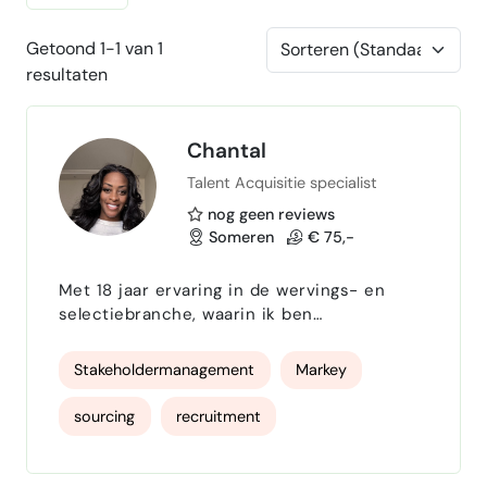
Getoond 1-1 van 1
resultaten
Chantal
Talent Acquisitie specialist
nog geen reviews
Someren
€ 75,-
Met 18 jaar ervaring in de wervings- en
selectiebranche, waarin ik ben
doorgegroeid van recruiter naar senior
recruiter, Talent Acquisition Partner en
Stakeholdermanagement
Markey
uiteindelijk een coachende en
leidinggevende rol heb vervuld, ben ik ervan
sourcing
recruitment
overtuigd dat mijn expertise en
leiderschapskwaliteiten een waardevolle
aanvulling zullen zijn op uw team. In de