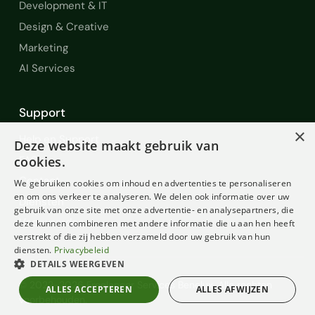
Development & IT
Design & Creative
Marketing
AI Services
Support
×
Help en Support
Deze website maakt gebruik van
FAQ
cookies.
Contact
We gebruiken cookies om inhoud en advertenties te personaliseren
en om ons verkeer te analyseren. We delen ook informatie over uw
Diensten
gebruik van onze site met onze advertentie- en analysepartners, die
Voorwaarden
deze kunnen combineren met andere informatie die u aan hen heeft
verstrekt of die zij hebben verzameld door uw gebruik van hun
diensten.
Privacybeleid
DETAILS WEERGEVEN
© 2022-2026 Freelancer Services Benelux. Alle rechten
ALLES ACCEPTEREN
ALLES AFWIJZEN
voorbehouden.