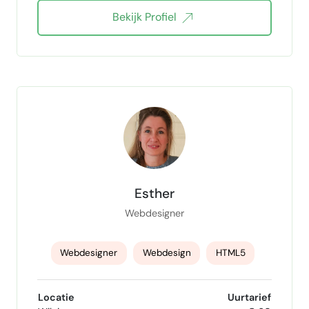
Bekijk Profiel
Wordpress updates
wordpress design
logo's maken
Esther
Webdesigner
Webdesigner
Webdesign
HTML5
CSS
TailwindCSS
WordPress
Locatie
Uurtarief