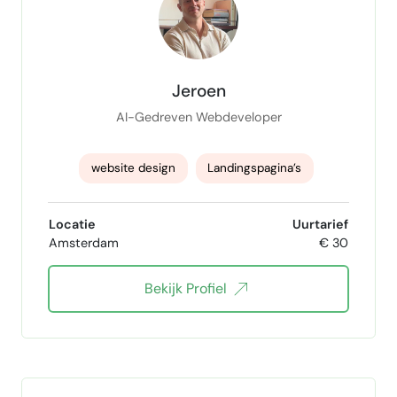
Jeroen
AI-Gedreven Webdeveloper
website design
Landingspagina’s
Responsive Design
React
JavaScript
Locatie
Uurtarief
Amsterdam
€ 30
HTML
CSS
Webapplicaties
Bekijk Profiel
AI-tools
No-Code Development
website optimalisatie
UI UX Design