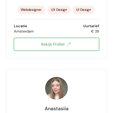
Webdesigner
UX Design
UI Design
UX UI design
webdevelopment
Locatie
Uurtarief
Amsterdam
€ 39
Wordpress Expert
Shopify Expert
Bekijk Profiel
WIX-Webdesign
Anastasiia