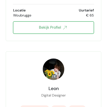
wordpress-webdesign
Locatie
Uurtarief
Woubrugge
€ 65
wordpress responsive webdesign
Bekijk Profiel
automatiseren
automatisering
E-mail automatisering
Processen automatiseren
Leon
Digital Designer