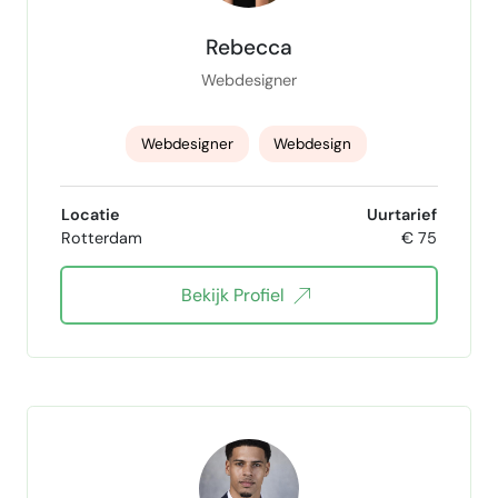
Rebecca
Webdesigner
Webdesigner
Webdesign
wordpress-webdesign
Locatie
Uurtarief
Rotterdam
€ 75
wordpress + woocommerce
Bekijk Profiel
Webdesign & Development