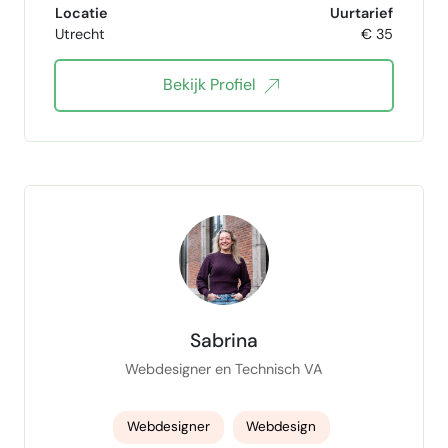
Locatie
Uurtarief
Utrecht
€ 35
WordPress pro
Shopify designer
Bekijk Profiel
Shopify Beheer
Website Development
Website design shopify
Sabrina
Webdesigner en Technisch VA
Webdesigner
Webdesign