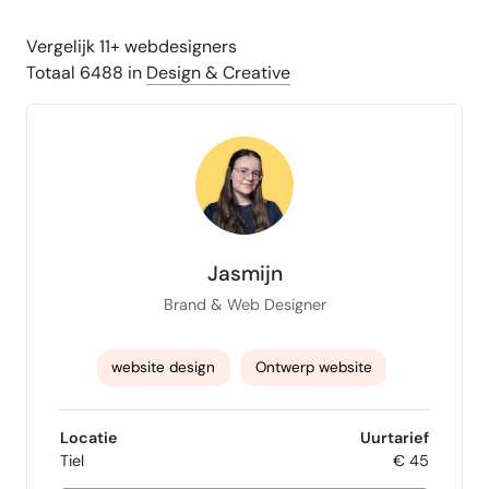
Vergelijk 11+ webdesigners
Totaal 6488 in
Design & Creative
Jasmijn
Brand & Web Designer
website design
Ontwerp website
websitebouw
branding
Framer
Locatie
Uurtarief
Tiel
€ 45
Wordpress Expert
wordpress beheer