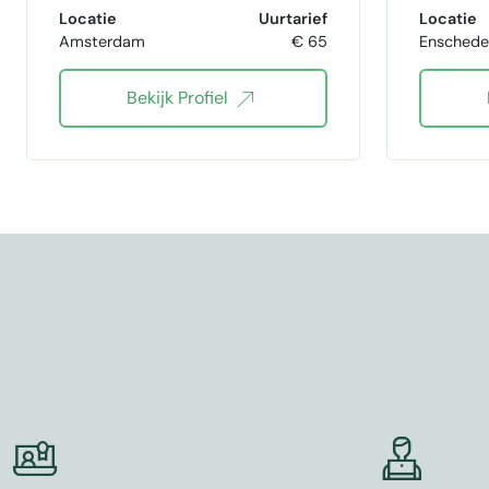
Klantpsychologie in advertenties
Locatie
Uurtarief
Locatie
Amsterdam
€ 65
Ensched
Foto editing
I
Bekijk Profiel
Squarespace web design
copywrite
Fa
social media beheer
Campagne strategie
Newsletters
SEO basics