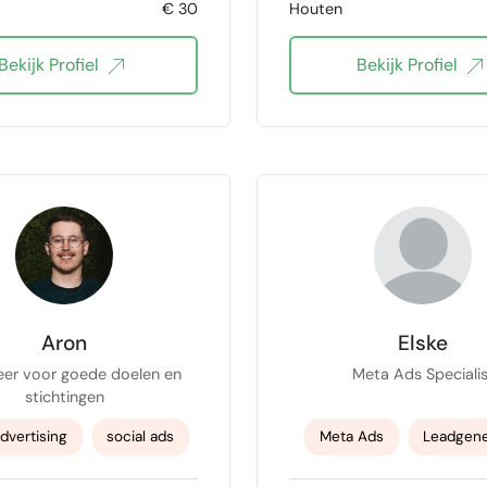
m
€ 30
Houten
website building
Content marketing
Bekijk Profiel
Bekijk Profiel
B2B marketing
Aron
Elske
eer voor goede doelen en
Meta Ads Specialis
stichtingen
advertising
social ads
Meta Ads
Leadgene