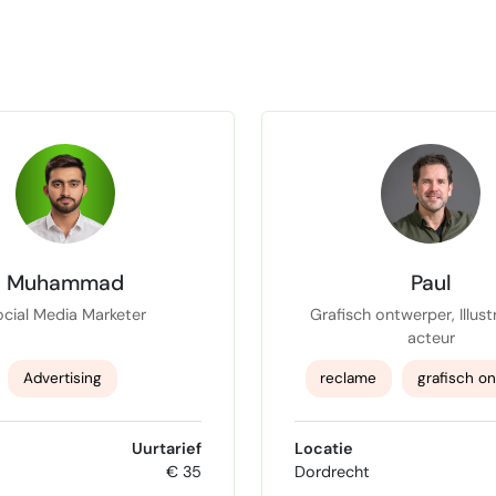
Muhammad
Paul
ocial Media Marketer
Grafisch ontwerper, Illust
acteur
Advertising
reclame
grafisch o
ebsite Development
illustrator
Infograp
Uurtarief
Locatie
€ 35
Dordrecht
Digital Marketing
signing
2D Teke