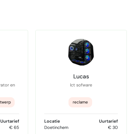
Lucas
rator en
Ict sofware
ntwerp
reclame
hics
Uurtarief
Locatie
Uurtarief
€ 65
Doetinchem
€ 30
nen