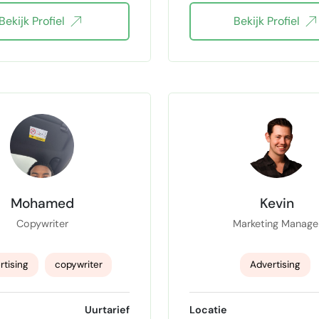
Bekijk Profiel
Bekijk Profiel
Market research
Adobe InDesign
Graphic Designer
Adobe Photoshop
LinkedIn Marketing
Adobe Illustrator
Web
Google Ads
acteren
cebook Ads specialist
TikTok Ads
Mohamed
Kevin
Copywriter
Marketing Manage
rtising
copywriter
Advertising
ial Media Management
marketing strategie
Uurtarief
Locatie