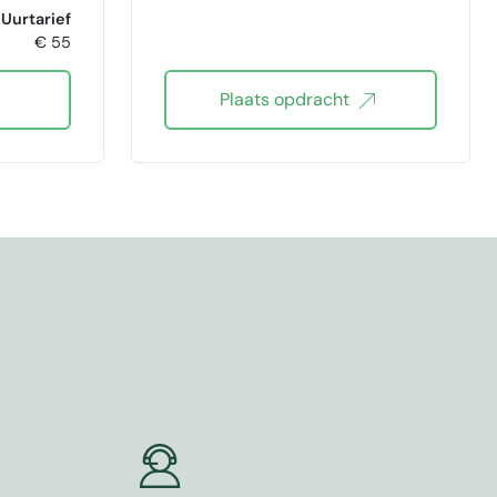
Uurtarief
€ 55
ie
Plaats opdracht
es