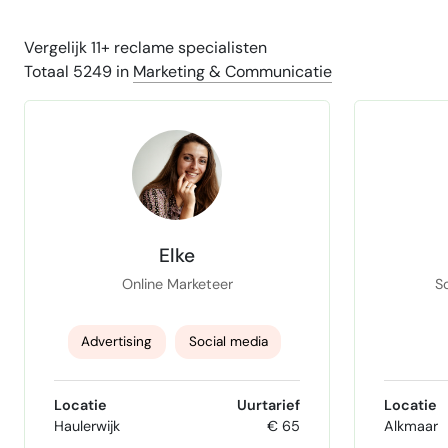
Vergelijk 11+ reclame specialisten
Totaal 5249 in
Marketing & Communicatie
Elke
Online Marketeer
S
Advertising
Social media
marketing
content
SEA
W
Locatie
Uurtarief
Locatie
Haulerwijk
€ 65
Alkmaar
SEO