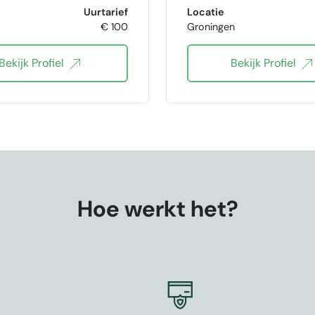
Facebook Ads
Advertentiebeheer
Uurtarief
Locatie
e
€ 100
Groningen
nstagram adverteren
Conversieoptimalisat
Bekijk Profiel
Bekijk Profiel
Instagram ads
Social Media ads
cebook advertenties
Facebook advertenti
Google Ads
Instagram ads
Online Advertising
Google Ads
Hoe werkt het?
advertentieteksten