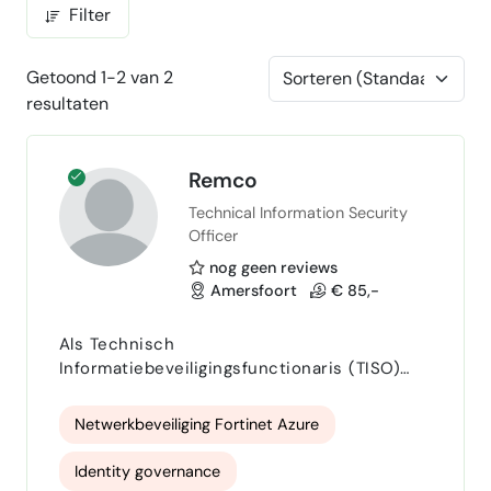
Filter
Getoond 1-2 van 2
resultaten
Remco
Technical Information Security
Officer
nog geen reviews
Amersfoort
€ 85,-
Als Technisch
Informatiebeveiligingsfunctionaris (TISO)
help ik organisaties hun digitale
weerbaarheid structureel te verbeteren.
Netwerkbeveiliging Fortinet Azure
Mijn kracht ligt in het vertalen van
complexe securityvraagstukken naar
Identity governance
concrete, uitvoerbare maatregelen die