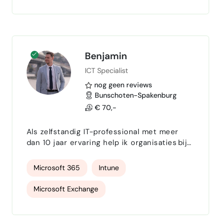
Utilize Vector Databases
microsoft
Ubuntu Linux
MacOs
R
PostgreSQL developer
MySQL
Benjamin
ICT Specialist
nog geen reviews
Bunschoten-Spakenburg
€ 70,-
Als zelfstandig IT-professional met meer
dan 10 jaar ervaring help ik organisaties bij
het ontwerpen, beheren en optimaliseren
van stabiele, veilige en schaalbare ICT-
Microsoft 365
Intune
omgevingen. Vanuit mijn onderneming
Espers ICT bied ik flexibele ondersteuning
Microsoft Exchange
bij tijdelijke projecten, migraties en
complexe IT‑vraagstukken. Mijn expertise ligt
Microsoft SharePoint
Microsoft Teams
in Microsoft-cloudoplossingen (Microsoft