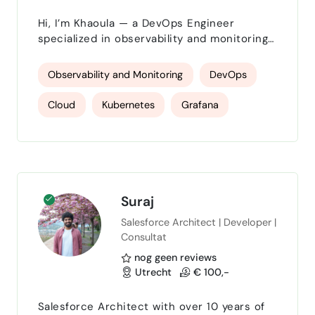
Hi, I’m Khaoula — a DevOps Engineer
specialized in observability and monitoring,
with over 4 years of hands-on experience.
I help businesses build reliable, scalable
Observability and Monitoring
DevOps
systems by implementing effective
monitoring, logging, and alerting solutions.
Cloud
Kubernetes
Grafana
My goal is to ensure your infrastructure
runs smoothly, issues are detected early,
Google Cloud Platform
and performance is continuously optimized.
I have experi…
Suraj
Salesforce Architect | Developer |
Consultat
nog geen reviews
Utrecht
€ 100,-
Salesforce Architect with over 10 years of