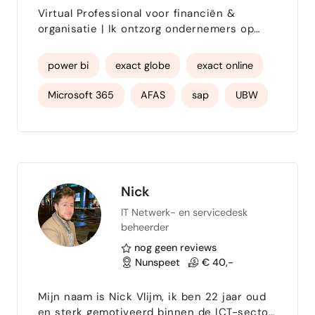
Virtual Professional voor financiën &
organisatie | Ik ontzorg ondernemers op
administratief en operationeel vlak, zodat zij
zich kunnen focussen op groei. Hi, Als
power bi
exact globe
exact online
Virtual Professional met een achtergrond in
finance en administratieve ondersteuning
Microsoft 365
AFAS
sap
UBW
help ik ondernemers, teams en bedrijven
wereldwijd om structuur en overzicht te
creëren — remote, betrouwbaar en op maat.
Mijn kracht ligt in …
Nick
IT Netwerk- en servicedesk
beheerder
nog geen reviews
Nunspeet
€ 40,-
Mijn naam is Nick Vlijm, ik ben 22 jaar oud
en sterk gemotiveerd binnen de ICT-sector.