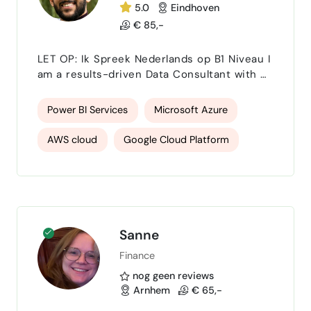
5.0
Eindhoven
€ 85,-
LET OP: Ik Spreek Nederlands op B1 Niveau I
am a results-driven Data Consultant with 8+
years of experience leading cross-
functional data initiatives across insurance,
Power BI Services
Microsoft Azure
e-commerce, mobility, and energy sectors.
My core strength lies in bridging business
AWS cloud
Google Cloud Platform
goals with robust data architecture to
deliver actionable insights, scalable
Python
Pyspark
SQL
Excel
solutions, and measurable business value.
Having worked in dynam…
statistiek
Machine Learning
Sanne
Finance
nog geen reviews
Arnhem
€ 65,-