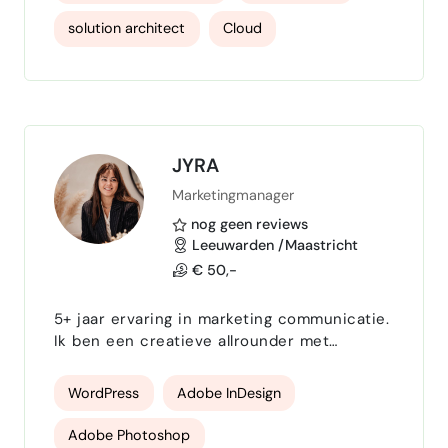
onderneming. Complexe materie maakt ons
niet uit, wij transformeren complexe
solution architect
Cloud
uitdagingen naar simpele toekomstvaste
oplossingen. We leren ondernemers graag
hoe het werkt, zodat we organisaties ook
echt meenemen in de toekomstige situatie,
inclusief he…
JYRA
Marketingmanager
nog geen reviews
Leeuwarden /Maastricht
€ 50,-
5+ jaar ervaring in marketing communicatie.
Ik ben een creatieve allrounder met
ervaring in WordPress, Creative Cloud
Adobe, huisstijlontwerp en social media. Ik
WordPress
Adobe InDesign
vertaal jouw visie naar sterke strategie,
opvallend design en resultaatgerichte online
Adobe Photoshop