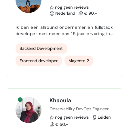
nog geen reviews
Nederland
€ 90,-
Ik ben een allround ondernemer en fullstack
developer met meer dan 15 jaar ervaring in
webdevelopment, e-commerce en de
evenementenbranche. Ik combineer
Backend Development
technische diepgang met
ondernemersschap en ben op mijn best als
Frontend developer
Magento 2
ik de brug mag zijn tussen techniek en
mens. Of het nu gaat om het bouwen van
Laravel
Woocommerce
WordPress
complexe webshops, het draaien van
honderden evenementen per jaar of het
Microsoft 365
Sharepoint365
vertalen van klantwensen naa…
Google Workspace
Photoshop
Khaoula
Observability DevOps Engineer
Tailwind
JavaScript - TypeScript
nog geen reviews
Leiden
HTMLCSS ontwikkelaar
€ 50,-