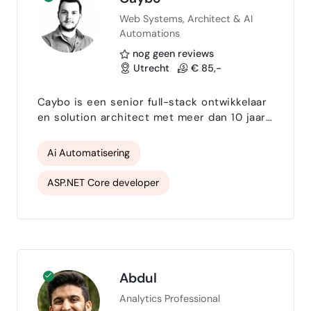
Web Systems, Architect & AI
Automations
nog geen reviews
Utrecht
€ 85,-
Caybo is een senior full-stack ontwikkelaar
en solution architect met meer dan 10 jaar
ervaring in het bouwen van maatwerk API’s,
webapplicaties en mobiele apps . Hij heeft
Ai Automatisering
een brede achtergrond in de ICT-sector en
levert end-to-end oplossingen — van
ASP.NET Core developer
concept en architectuur tot ontwikkeling,
deployment en ondersteuning. Als
Website Development
onderdeel van een hybride team van
ervaren ontwikkelaars werkte Cay…
Web App Development
Azure cloud
Cloud Security
Solution Architecture
Abdul
Analytics Professional
Docker
AI Solutions Architecture