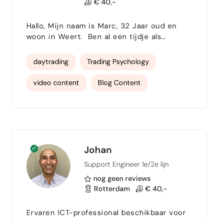
€ 40,-
Hallo, Mijn naam is Marc, 32 Jaar oud en
woon in Weert. Ben al een tijdje als
freelancer aan het werk. Heeft u iemand
nodig in de horeca dan kunt u mij altijd
daytrading
Trading Psychology
vragen, Maar ook als winkelmedewerker of
logistiek. Maar het leukste vind ik nog, met
video content
Blog Content
computers aan de slag. Hulp nodig met iets
vraag me voor info! •Content creatie
Website maken
financieel plan
•Crypto Trading •Affiliate marketing •AI �…
GMail
Windows 10
blogger
Gaming
horeca
verkoper
Johan
Support Engineer 1e/2e lijn
logistiek
groen
ChatGPT
nog geen reviews
HTML en CSS
linux
Docker
Rotterdam
€ 40,-
AWS cloud
Blockchain technologie
Ervaren ICT-professional beschikbaar voor