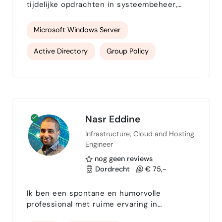
tijdelijke opdrachten in systeembeheer,
cryptocurrencies
copywriting
servicedesk, Windows-omgevingen, support
(1e/2e lijn), en database- of storagebeheer.
Microsoft Windows Server
Microsoft 365
Google Drive
Active Directory
Group Policy
Google sheets
economie
internet
Remote Desktop Services
microsoft
Affiliate Marketing
Servicedesk Helpdesk
community management
Microsoft Office 365
Websites bouwen
android apps
Nasr Eddine
Infrastructure, Cloud and Hosting
Microsoft Exchange
VMWare ESX
hardware
Android
fintech
Engineer
netwerkbeheer
Storagebeheer
technologie
Github
nfts
nog geen reviews
Dordrecht
€ 75,-
Microsoft SQL Server
Social media
blogging
marketing
Ik ben een spontane en humorvolle
Back-up oplossingen
Remote werk
finance
MS Outlook
wiskunde
professional met ruime ervaring in
klantcontact. In mijn werk heb ik altijd
PowerShell scripting
contentbeheer
Google Analytics