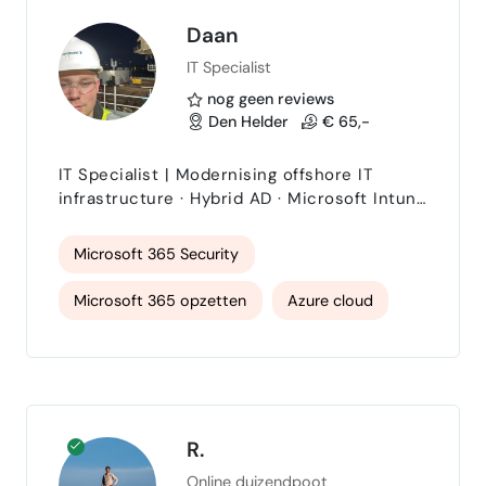
Structureren van werkprocessen
events
MITRE ATT&CK
Security Awareness
Daan
IT Specialist
windows
nog geen reviews
Den Helder
€ 65,-
IT Specialist | Modernising offshore IT
infrastructure · Hybrid AD · Microsoft Intune
· ISO 27001 | Turning complex challenges
into smart solutions
Microsoft 365 Security
Microsoft 365 opzetten
Azure cloud
Microsoft Windows Server
Laravel PHP Framework
R.
Online duizendpoot