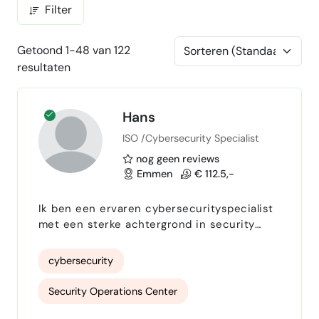
Filter
Getoond 1-48 van 122
resultaten
Hans
ISO /Cybersecurity Specialist
nog geen reviews
Emmen
€ 112.5,-
Ik ben een ervaren cybersecurityspecialist
met een sterke achtergrond in security
operations, pentesting, threat hunting,
infrastructuur en informatiebeveiliging. Ik
cybersecurity
help organisaties met het verbeteren van
hun digitale weerbaarheid door technische
Security Operations Center
risico’s inzichtelijk te maken en deze te
vertalen naar concrete, uitvoerbare