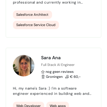
professional and currently working in
Yamaha Motor Europe NV Experience in
designing and implementing solutions that
Salesforce Architect
translate the customer's CRM vision into a
Salesforce driven, agile and actionable
Salesforce Service Cloud
architecture across various industries.
Delivered 6 end-to-end Salesforce project
Salesforce Field Service
implementations as an Architect across
various industries like Manufactur…
Salesforce Sales Cloud
Apex
Integrations
Sara Ana
Full Stack AI Engineer
nog geen reviews
Groningen
€ 60,-
Hi, my name's Sara :) I'm a software
engineer experienced in building web and
AI-driven systems for startups and growing
businesses. Whether you're trying to launch
Web Developer
Web apps