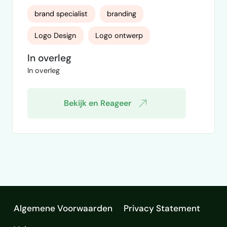
waar nodig – ontwikkelen van onze merken
brand specialist
branding
en logo’s. Wij zijn een 45 jaar bestaand
familiebedrijf dat zich bezighoudt met de
Logo Design
Logo ontwerp
ontwikkeling, import en distributie van
sportartikelen, speelgoed en traditionele
In overleg
Merkstrategie
merkstrateeg
spellen. Wij voeren momenteel meerdere
In overleg
merken. Binnen deze …
merkidentiteit
Bekijk en Reageer
Algemene Voorwaarden
Privacy Statement