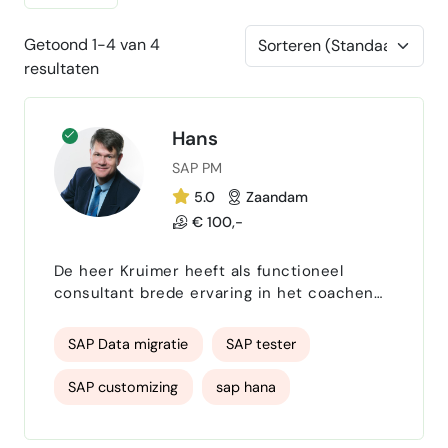
Getoond 1-4 van 4
resultaten
Hans
SAP PM
5.0
Zaandam
€ 100,-
De heer Kruimer heeft als functioneel
consultant brede ervaring in het coachen
en begeleiden van klanten en in het
analyseren en vertalen van diverse
SAP Data migratie
SAP tester
klantvragen naar SAP-functionaliteit. Dat is
wat hem drijft: de klantprocessen zodanig
SAP customizing
sap hana
inregelen dat hun business maximaal
ondersteund en geoptimaliseerd wordt door
SAP trainer EAM
SAP SD
SAP, inclusief connectie naar systemen toe