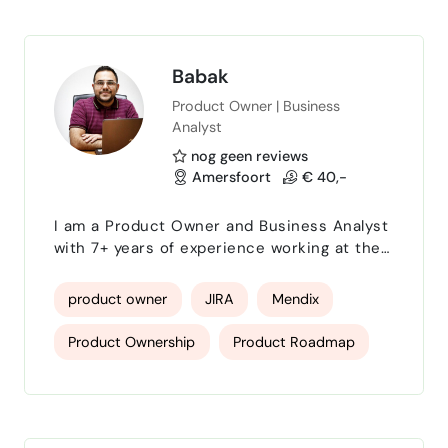
die data uit SAP gebruiken. Hij is resu…
Tibco Spotfire
agile scrum
JIRA
assetmanagement
Mendix
Babak
Product Owner | Business
Analytics
Analyst
nog geen reviews
Amersfoort
€ 40,-
I am a Product Owner and Business Analyst
with 7+ years of experience working at the
intersection of business, technology, and
digital platforms. I specialize in translating
product owner
JIRA
Mendix
business needs into scalable digital
products and clear technical requirements.
Product Ownership
Product Roadmap
I have worked with cross-functional teams
in telecom, e-commerce, and digital
MVP Definition
Requirements Engineering
services to design, launch, and improve
user-centric platforms us…
Business Analysis
Process Analysis