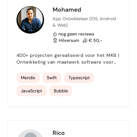
Stakeholder Management
Mohamed
App Ontwikkelaar (iOS, Android
Functional Specifications
scrum agile
& Web)
Backlog Management
Sprint Planning
nog geen reviews
Hilversum
€ 50,-
Confluence
Figma
SQL
400+ projecten gerealiseerd voor het MKB |
BI Dashboards
n8n Automation
Ontwikkeling van maatwerk software voor
web- en mobiele applicaties. Meer dan 9
jaar ervaring met no-code en low-code
Mendix
Swift
Typescript
oplossingen, gecombineerd met een sterke
focus op native iOS-ontwikkeling in SwiftUI.
JavaScript
Bubble
Rico