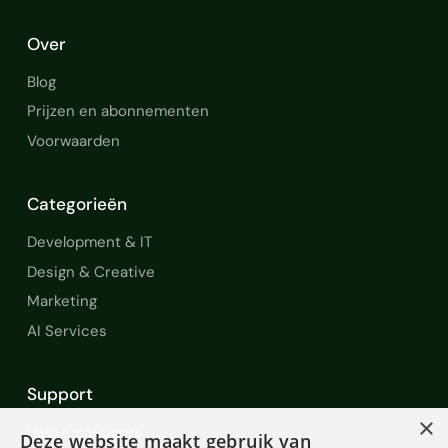
Over
Blog
Prijzen en abonnementen
Voorwaarden
Categorieën
Development & IT
Design & Creative
Marketing
AI Services
Support
×
Help en Support
Deze website maakt gebruik van