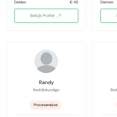
Delden
€ 45
Diemen
operational manager
Bekijk Profiel
Data Science
project
revi
Sta
Randy
Re
Bedrijfskundige
Bed
workfl
Procesanalyse
proced