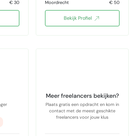
Confluence
Figma
SQL
€ 30
Moordrecht
€ 50
WordPress
Acquisitie
BI Dashboards
Mendix
Bekijk Profiel
ing
commercieel inzicht
n8n Automation
vement
bedrijfskunde
ling
ent
Excel
leaning
Meer freelancers bekijken?
ting
ager
Plaats gratis een opdracht en kom in
contact met de meest geschikte
freelancers voor jouw klus
luence
e