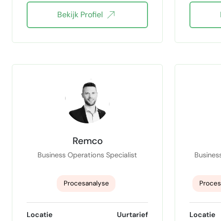
Bekijk Profiel
AI Consulting
AI implementatie
Sta
Ai-Automation
Low Code
SQ
ana
C
Remco
Business Operations Specialist
Busines
Procesanalyse
Proces
strategisch inzicht
risk ana
Locatie
Uurtarief
Locatie