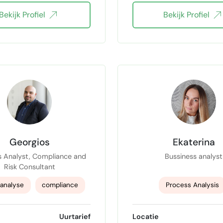
Bekijk Profiel
Bekijk Profiel
Scum agile werken
Workflow optimalisat
keholder Management
Automatisering met AI-
L
Data Modelling
Automation
Gen
lytisch denkvermogen
n8n Automation
onfluence
JIRA
process improveme
Lokale AI sytemen
Georgios
Ekaterina
s Analyst, Compliance and
Bussiness analyst
Risk Consultant
analyse
compliance
Process Analysis
lyst
risk assessment
Business Analysis
Uurtarief
Locatie