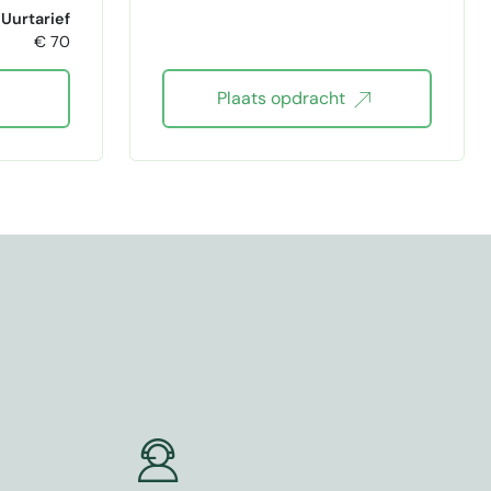
Uurtarief
€ 70
Lovable
Plaats opdracht
zapier
na
ty