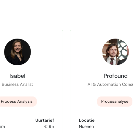
Isabel
Profound
Business Analist
AI & Automation Consu
Process Analysis
Procesanalyse
business analyse
Ai Automatisering
Uurtarief
Locatie
hem
€ 95
Nuenen
Agile Scrum master
Programmeren