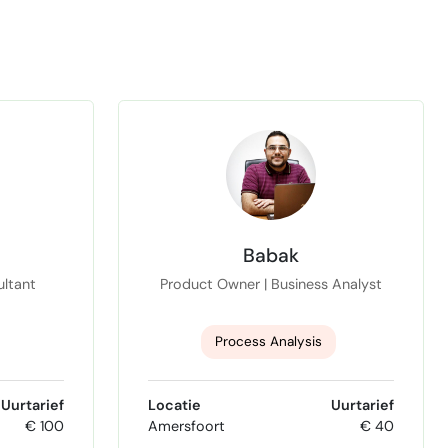
Babak
ltant
Product Owner | Business Analyst
Process Analysis
product owner
Uurtarief
Locatie
Uurtarief
€ 100
Amersfoort
€ 40
Product Ownership