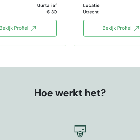
E-mailmarketing
Uurtarief
Locatie
Problem solving
€ 30
Utrecht
procesoptimalisatie
Bekijk Profiel
Bekijk Profiel
Claude Code
event management
CRM beheer
Asa
Notion
hospitali
Hoe werkt het?