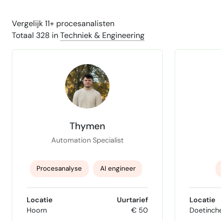
Vergelijk 11+ procesanalisten
Totaal 328 in
Techniek & Engineering
Thymen
Automation Specialist
Procesanalyse
AI engineer
Claude expert
Locatie
Uurtarief
Locatie
Hoorn
€ 50
Doetinc
AI-assisted development