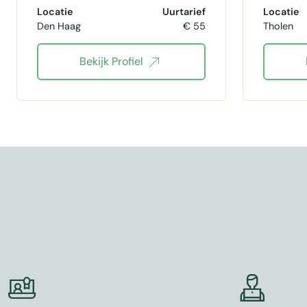
Analytic Profiling
Locatie
Uurtarief
Locatie
Den Haag
€ 55
Tholen
financiële analyses
schrijven
Bekijk Profiel