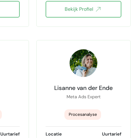
Bekijk Profiel
ie
Product Roadmap
tools
MVP Definition
AI
Requirements Engineering
Business Analysis
nt
Stakeholder Management
Functional Specifications
Lisanne van der Ende
scrum agile
Meta Ads Expert
Backlog Management
Procesanalyse
Sprint Planning
JIRA
Facebook Ads
Instagram ads
Uurtarief
Locatie
Uurtarief