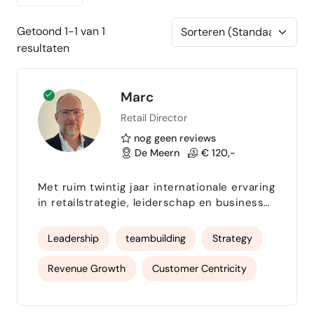
Getoond 1-1 van 1
resultaten
Marc
Retail Director
nog geen reviews
De Meern
€ 120,-
Met ruim twintig jaar internationale ervaring
in retailstrategie, leiderschap en business
development, lever ik aantoonbare
commerciële groei, optimale operationele
Leadership
teambuilding
Strategy
efficiëntie en schaalbare
organisatieontwikkeling. Ik breng structuur,
Revenue Growth
Customer Centricity
visie en strategische scherpte in
dynamische, high-performance omgevingen,
Budgeting & Forecasting
Cost Control
en transformeer ambitieuze doelstellingen