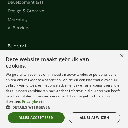
Development & IT
Design & Creative
Marketing
AI Services
Support
×
Help en Support
Deze website maakt gebruik van
FAQ
cookies.
Contact
We gebruiken cookies om inhoud en advertenties te personaliseren
en om ons verkeer te analyseren. We delen ook informatie over uw
Diensten
gebruik van onze site met onze advertentie- en analysepartners, die
Voorwaarden
deze kunnen combineren met andere informatie die u aan hen heeft
verstrekt of die zij hebben verzameld door uw gebruik van hun
diensten.
Privacybeleid
DETAILS WEERGEVEN
© 2022-2026 Freelancer Services Benelux. Alle rechten
ALLES ACCEPTEREN
ALLES AFWIJZEN
voorbehouden.