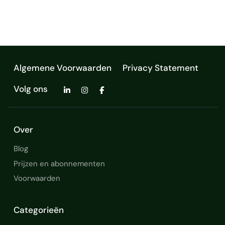
moeiteloos tot meetbaar succes. Ik bouw
Negotiating
private equity
hig…
Algemene Voorwaarden
Privacy Statement
Volg ons
Over
Blog
Prijzen en abonnementen
Voorwaarden
Categorieën