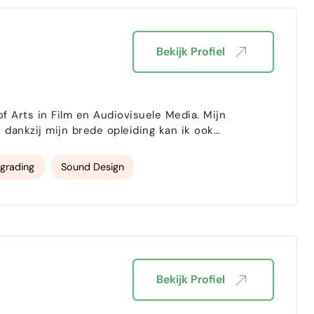
Bekijk Profiel
f Arts in Film en Audiovisuele Media. Mijn
 dankzij mijn brede opleiding kan ik ook
ijven, filmmakers,
 met: Videomontage voor bed…
 grading
Sound Design
Bekijk Profiel