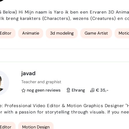
en 3D Animator Gespecialiseerd in AAA-games, indieprojecten
. Ik breng karakters (Characters), wezens (Creatures) en
es, of het nu gaat om handgeanimeerde, motion capture of 
brengen van jou idee. Van expressieve character animatie…
Editor
Animatie
3d modeling
Game Artist
Moti
javad
Teacher and graphist
nog geen reviews
Ehrang
€ 35,-
fessional Video Editor & Motion Graphics Designer "Hi! I'm [نام شما], a creative Video Editor and Motion
r with a passion for storytelling through visuals. If you ne
 your project with smooth motion graphics, you're in the right place! What I can do for
 cutting, color correc…
Editor
Motion Design