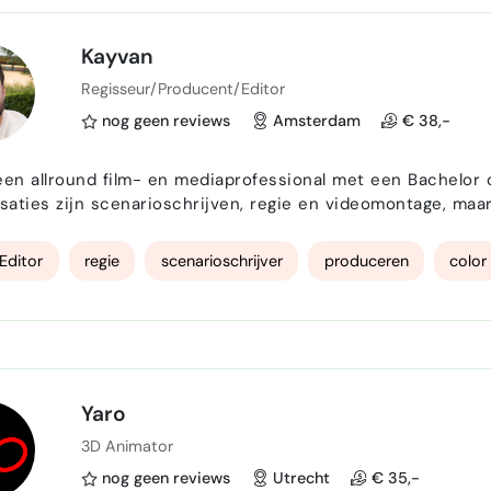
Kayvan
Regisseur/Producent/Editor
nog geen reviews
Amsterdam
€ 38,-
een allround film- en mediaprofessional met een Bachelor o
isaties zijn scenarioschrijven, regie en videomontage, maar
en bij camera, licht, geluid, productie, fotografie en postproductie. Ik help bedr
organisaties en contentmakers onder andere
Editor
regie
scenarioschrijver
produceren
color
Yaro
3D Animator
nog geen reviews
Utrecht
€ 35,-