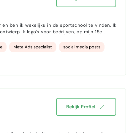
g en ben ik wekelijks in de sportschool te vinden. Ik
ontwierp ik logo’s voor bedrijven, op mijn 15e
 dan 10 miljoen weergaven, en op mijn 16e begon ik
ie
Meta Ads specialist
social media posts
Bekijk Profiel