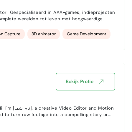
 complete werelden tot leven met hoogwaardige
een combinatie van beide ik help bij het tot leven
on Capture
3D animator
Game Development
Bekijk Profiel
ed to turn raw footage into a compelling story or
 you: Video Editing: