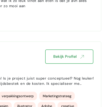
wat ik zo leuk vindt aan eten is dat je avn alles
er zo mooi aan
Bekijk Profiel
! Is je project juist super conceptueel? Nog leuker!
 de kosten. Ik specialiseer me
 merkstrategie behoren tot mijn dagelijkse
…
verpakkingsontwerp
Marketingstrateeg
design
illustrator
Adobe
creative