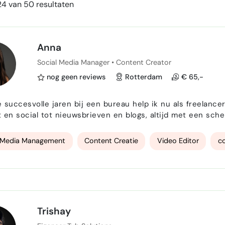
4 van 50 resultaten
Anna
Social Media Manager • Content Creator
nog geen reviews
Rotterdam
€ 65,-
 succesvolle jaren bij een bureau help ik nu als freelancer
en social tot nieuwsbrieven en blogs, altijd met een scherpe blik op 
emand die blij wordt van online verhalen vertellen . Van een pakkende website of
tekst schrijven, tot een video editen, t…
l Media Management
Content Creatie
Video Editor
co
Trishay