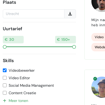
Plaats
Mijn naa
heb inm
Uurtarief
groeide
met het
Video 
Webde
Skills
Videobewerker
Video Editor
Social Media Management
Content Creatie
Meer tonen