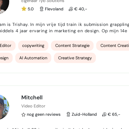
Eigenaar Tyb Solutions
5.0
Flevoland
€ 40,-
m is Trishay. In mijn vrije tijd train ik submission grapplin
iddels 4 jaar ervaring in marketing en design. Op mijn 14e 
 mijn eigen Instagram‑pagina naar 35.000 volgers en meer
 maken van video‑content voor bedr…
Editor
copywriting
Content Strategie
Content Creat
sign
AI Automation
Creative Strategy
Mitchell
Video Editor
nog geen reviews
Zuid-Holland
€ 65,-