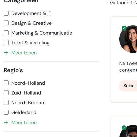
Categorieën
Getoond 1-2
Development & IT
Design & Creative
Marketing & Communicatie
Tekst & Vertaling
Meer tonen
Na twee
Regio's
content 
je me hebt aangeklikt! :) Ik ben i
Noord-Holland
social 
Socia
Zuid-Holland
Noord-Brabant
Gelderland
Meer tonen