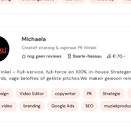
creative cloud
Michaela
Creatief strateeg & eigenaar PR Winkel
nog geen reviews
Baarle-Nassau
€ 70,-
 Full-service, full-force en 100% in-house Strategen. Creatieven. Makers. We houden niet van loze
ds, vage beloftes of gelikte pitches.We maken gewoon rete
, met ons eigen team. Zonder poespas. Mét resultaat. 💥 Wat we doen? Alles waar jouw merk hard va
at. 🎯 PR & Strategie Geen la-plannen. Wel s…
sign
Video Editor
copywriter
PR
Strategie
 video
branding
Google Ads
SEO
muziekprodu