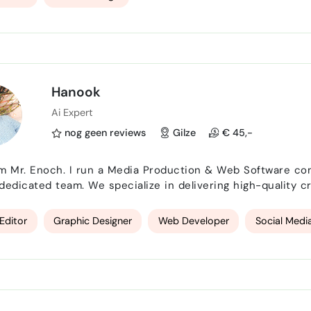
Hanook
Ai Expert
nog geen reviews
Gilze
€ 45,-
duction & Web Software company with over 15 years of experience and a
, dedicated team. We specialize in delivering high-quality c
Services Graphic Design (logos, branding, s…
Editor
Graphic Designer
Web Developer
Social Medi