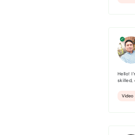
Hello! I’m Mr. Enoch. I run a Media Pro
skilled
needs. If you’re looking for a reliable partner in design, video, or web development, you’re in the right place. Our
Video 