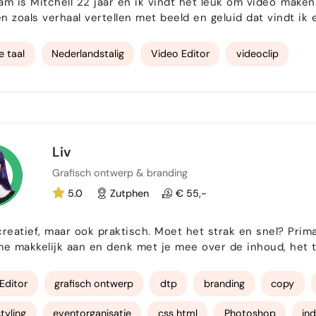
am is Mitchell 22 jaar en ik vindt het leuk om video' maken 
n zoals verhaal vertellen met beeld en geluid dat vindt ik 
e taal
Nederlandstalig
Video Editor
videoclip
Liv
Grafisch ontwerp & branding
5.0
Zutphen
€ 55,-
creatief, maar ook praktisch. Moet het strak en snel? Prima
e makkelijk aan en denk met je mee over de inhoud, het tijdsbestek en
elijk in grafisch ontwerp en DTP, maar ook copywriting en
mheden. Daarnaast ondersteun ik graag bij de organisatie
Editor
grafisch ontwerp
dtp
branding
copy
tyling
eventorganisatie
css html
Photoshop
in