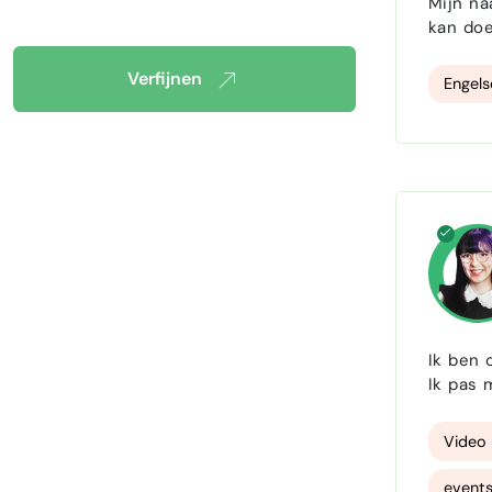
Mijn na
kan doe
Verfijnen
Engels
Ik ben 
Ik pas m
voornam
werkzaa
Video 
events