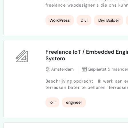
freelance webdesigner s die ons kun
vervanging als structureel voor verd
waarbij klanten voor een vast maand
WordPress
Divi
Divi Builder
krijgen, inclusief onderhoud en supp
Freelance IoT / Embedded Engi
System
Amsterdam
Geplaatst 5 maanden
Beschrijving opdracht Ik werk aan een startup die horeca helpt om geluidsoverlast op
terrassen beter te beheren. Terrass
en gemeenten stellen steeds strenger
systeem te bouwen dat het geluidsni
IoT
engineer