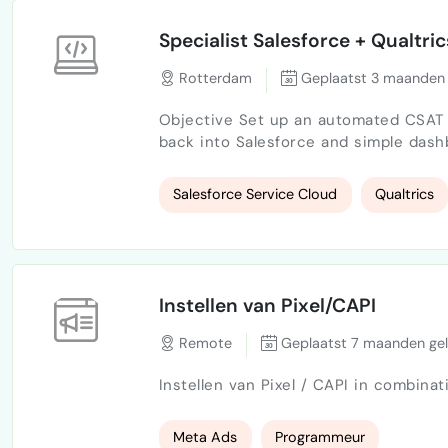
Specialist Salesforce + Qualtric
Rotterdam
Geplaatst 3 maanden 
Objective Set up an automated CSAT s
back into Salesforce and simple dash
be stable, lightweight, and maintainab
Salesforce changes. Trigger Setup Automatic survey email sent when a Salesforce ticket
Salesforce Service Cloud
Qualtrics
closes (all closure flows); Excl…
Instellen van Pixel/CAPI
Remote
Geplaatst 7 maanden ge
Instellen van Pixel / CAPI in combin
Meta Ads
Programmeur