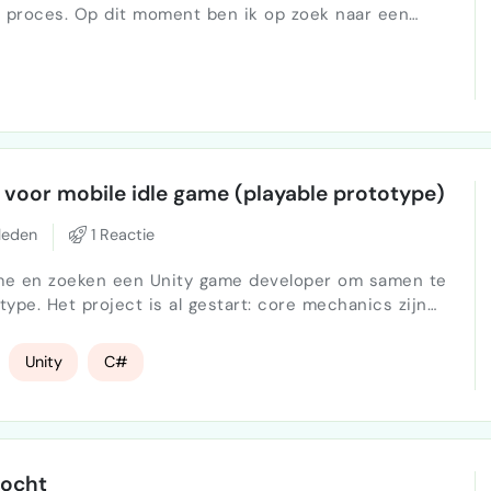
t proces. Op dit moment ben ik op zoek naar een
n met het bouwen van een professionele webshop. Ik
len laten ontwikkelen. Ik heb zelf al een account en wil
oda…
voor mobile idle game (playable prototype)
leden
1 Reactie
game en zoeken een Unity game developer om samen te
chanics zijn
Unity
C#
zocht