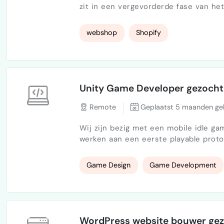
zit in een vergevorderde fase van he
Shopify specialist die mij kan helpe
zou mijn website graag via Shopify wil
webshop
Shopify
daar ook graag mee blijven werken, z
Unity Game Developer gezocht 
Remote
Geplaatst 5 maanden ge
Wij zijn bezig met een mobile idle 
werken aan een eerste playable prototype. Het project is al gestart: core me
uitgewerkt er ligt een intern game design document scope is bewust klein en duidelijk
afgebakend In deze fase ligt de focus op het bouwen van een stabiele basis, niet op visuals
Game Design
Game Development
of volledige monetization. Wat…
WordPress website bouwer ge