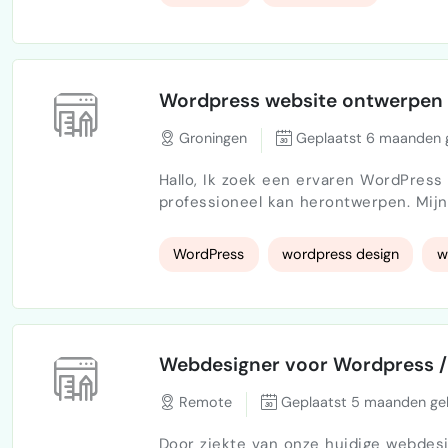
Wordpress website ontwerpen
Groningen
Geplaatst 6 maanden 
Hallo, Ik zoek een ervaren WordPress webdesigner/developer die mijn bestaande website
professioneel kan herontwerpen. Mijn website is gebouwd met het Astra theme en de
uitstraling is momenteel te simpel en
betrouwbare website.
WordPress
wordpress design
w
Webdesigner voor Wordpress /
Remote
Geplaatst 5 maanden ge
Door ziekte van onze huidige webdesi