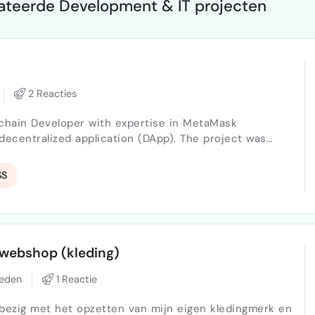
ateerde Development & IT projecten
2 Reacties
chain Developer with expertise in MetaMask
 decentralized application (DApp). The project was
requires completion, including wallet connectivity,
DetailsRepository:
SS
https://github.com/rohan-test-0625/Test Tech Stack: (Mention if…
 webshop (kleding)
leden
1 Reactie
 bezig met het opzetten van mijn eigen kledingmerk en