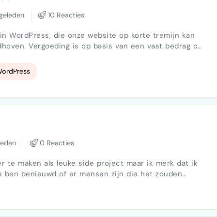
geleden
10 Reacties
in WordPress, die onze website op korte tremijn kan
dhoven. Vergoeding is op basis van een vast bedrag of
uurtarief. Het gaat om een eenmalig opdracht voor nu.
ordPress
leden
0 Reacties
er te maken als leuke side project maar ik merk dat ik
s ben benieuwd of er mensen zijn die het zouden
aken en controleren van een pcb