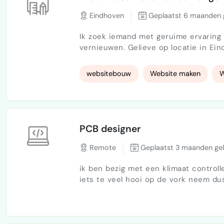
Eindhoven
Geplaatst 6 maanden 
Ik zoek iemand met geruime ervaring 
vernieuwen. Gelieve op locatie in Ein
een afgesproken 
websitebouw
Website maken
W
PCB designer
Remote
Geplaatst 3 maanden ge
ik ben bezig met een klimaat controll
iets te veel hooi op de vork neem du
vinden om mijn te helpen met het m