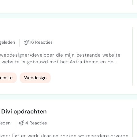
geleden
16 Reacties
 rommelig. Ik wil een moderne, zakelijke en
ebsite
Webdesign
 Divi opdrachten
leden
4 Reacties
gner ligt er werk klaar en zoeken we meerdere ervaren