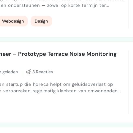
nen ondersteunen — zowel op korte termijn ter
ere groei. Ons bedrijf is een abonnementsservice
bedrag een professionele WordPress-website in Divi
Webdesign
Design
ort. We bedienen …
neer – Prototype Terrace Noise Monitoring
 geleden
3 Reacties
en veroorzaken regelmatig klachten van omwonenden
e regels. Het doel van dit project is een eenvoudig
veau op een terras meet en personeel realtime
waarschuwt wanneer het te luid wordt. Het systeem…