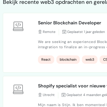
Bekijk recente web3 opdrachten en gerel
Senior Blockchain Developer
Remote
Geplaatst 1 jaar geleden
We are seeking an experienced Block
integration to finalize an in-progress
initiated by a previous developer and 
smart contract interactions, and UI refinements. Project 
React
blockchain
web3
C
Shopify specialist voor nieuwe
Utrecht
Geplaatst 4 maanden ge
Mijn naam is Stijn. Ik ben momenteel