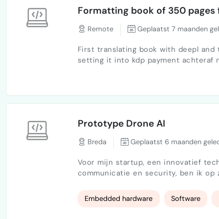
Formatting book of 350 pages f
Remote
Geplaatst 7 maanden ge
First translating book with deepl and
setting it into kdp payment achteraf n
Prototype Drone AI
Breda
Geplaatst 6 maanden gele
Voor mijn startup, een innovatief tech
communicatie en security, ben ik op 
software beheerst. Onze start-up on
focus op toekomstige mobiliteit en 
Embedded hardware
Software
connected systems. Ik zo