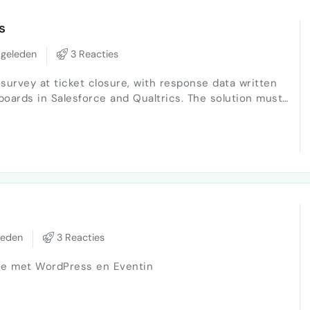
s
geleden
3 Reacties
urvey at ticket closure, with response data written
boards in Salesforce and Qualtrics. The solution must
le internally without recurring consultancy for small
leden
3 Reacties
atie met WordPress en Eventin