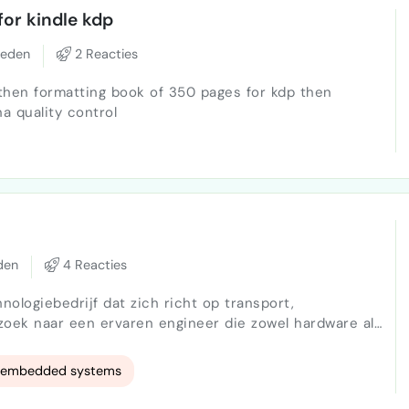
or kindle kdp
leden
2 Reacties
 then formatting book of 350 pages for kdp then
a quality control
den
4 Reacties
nologiebedrijf dat zich richt op transport,
zoek naar een ervaren engineer die zowel hardware als
twikkelt grensverleggende oplossingen met een sterke
geavanceerde technologieën binnen luchtvaart en
embedded systems
ek iemand die kan helpen met …