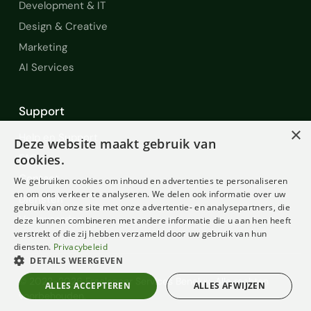
Development & IT
Design & Creative
Marketing
AI Services
Support
×
Help en Support
Deze website maakt gebruik van
FAQ
cookies.
Contact
We gebruiken cookies om inhoud en advertenties te personaliseren
en om ons verkeer te analyseren. We delen ook informatie over uw
Diensten
gebruik van onze site met onze advertentie- en analysepartners, die
Voorwaarden
deze kunnen combineren met andere informatie die u aan hen heeft
verstrekt of die zij hebben verzameld door uw gebruik van hun
diensten.
Privacybeleid
DETAILS WEERGEVEN
© 2022-2026 Freelancer Services Benelux. Alle rechten
ALLES ACCEPTEREN
ALLES AFWIJZEN
voorbehouden.