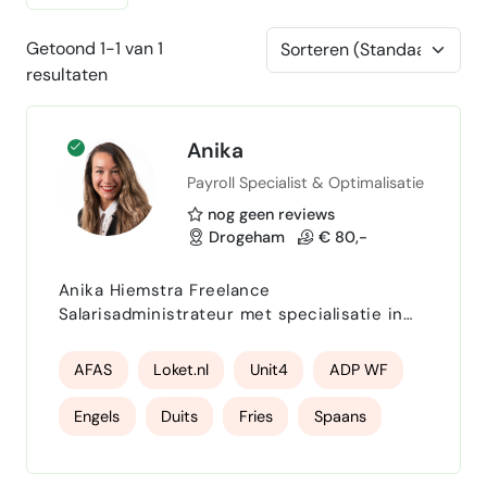
Getoond 1-1 van 1
resultaten
Anika
Payroll Specialist & Optimalisatie
nog geen reviews
Drogeham
€ 80,-
Anika Hiemstra Freelance
Salarisadministrateur met specialisatie in
proces-optimalisatie Freelance |
Salarisadministrateur | Procesverbeteraar |
AFAS
Loket.nl
Unit4
ADP WF
Payroll Specialist | Optimalisatie | VPS |
NIRPA RPP | 7 JR SA- ervaring | NMBRS | HR
Engels
Duits
Fries
Spaans
CORE | ADP WF | AFAS | nuchter, oprecht,
resultaatgericht & loyaal | Ik ben een
Optimalisatie
gemotiveerde en ondernemende