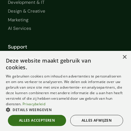
Development & IT
Design & Creative
Marketing
AI Services
Support
×
Help en Support
Deze website maakt gebruik van
FAQ
cookies.
Contact
We gebruiken cookies om inhoud en advertenties te personaliseren
en om ons verkeer te analyseren. We delen ook informatie over uw
Diensten
gebruik van onze site met onze advertentie- en analysepartners, die
Voorwaarden
deze kunnen combineren met andere informatie die u aan hen heeft
verstrekt of die zij hebben verzameld door uw gebruik van hun
diensten.
Privacybeleid
DETAILS WEERGEVEN
© 2022-2026 Freelancer Services Benelux. Alle rechten
ALLES ACCEPTEREN
ALLES AFWIJZEN
voorbehouden.