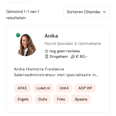
Getoond 1-1 van 1
resultaten
Anika
Payroll Specialist & Optimalisatie
nog geen reviews
Drogeham
€ 80,-
Anika Hiemstra Freelance
Salarisadministrateur met specialisatie in
proces-optimalisatie Freelance |
Salarisadministrateur | Procesverbeteraar |
AFAS
Loket.nl
Unit4
ADP WF
Payroll Specialist | Optimalisatie | VPS |
NIRPA RPP | 7 JR SA- ervaring | NMBRS | HR
Engels
Duits
Fries
Spaans
CORE | ADP WF | AFAS | nuchter, oprecht,
resultaatgericht & loyaal | Ik ben een
Optimalisatie
gemotiveerde en ondernemende