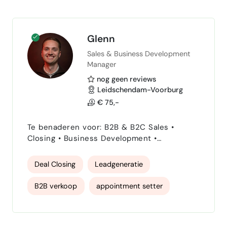
concrete resultaten. Ik beheers zowel
inbound…
Glenn
Sales & Business Development
Manager
nog geen reviews
Leidschendam-Voorburg
€ 75,-
Te benaderen voor: B2B & B2C Sales •
Closing • Business Development •
Appointment Setting • Accountmanagement
Business Development professional met 10+
Deal Closing
Leadgeneratie
jaar ervaring in B2B sales en commerciële
strategie, actief over MKB, mid-market en
B2B verkoop
appointment setter
enterprise segmenten. Bouwt hoogwaardige
pipelines, opent nieuwe markten en is
Verkoopstrategie
B2C verkoop
betrokken bij complexe deals — met