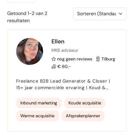
Getoond 1-2 van 2
resultaten
Ellen
MKB adviseur
nog geen reviews
Tilburg
€ 60,-
Freelance B2B Lead Generator & Closer |
15+ jaar commerciële ervaring | Koud &
warm bellen Ik ben een commerciële
professional met ruim 15 jaar ervaring
Inbound marketing
Koude acquisitie
binnen de financiële sector, onder andere
bij ING en Rabobank. In deze rollen heb ik
Warme acquisitie
Afsprakenplanner
uitgebreide ervaring opgedaan met
klantgesprekken, relatiebeheer en het
Deal Closing
omzetten van commerciële kansen in