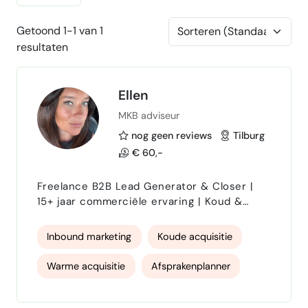
Getoond 1-1 van 1
resultaten
Ellen
MKB adviseur
nog geen reviews
Tilburg
€ 60,-
Freelance B2B Lead Generator & Closer |
15+ jaar commerciële ervaring | Koud &
warm bellen Ik ben een commerciële
professional met ruim 15 jaar ervaring
Inbound marketing
Koude acquisitie
binnen de financiële sector, onder andere
bij ING en Rabobank. In deze rollen heb ik
Warme acquisitie
Afsprakenplanner
uitgebreide ervaring opgedaan met
klantgesprekken, relatiebeheer en het
Deal Closing
omzetten van commerciële kansen in