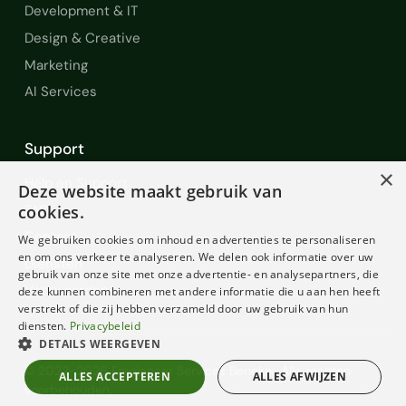
Development & IT
Design & Creative
Marketing
AI Services
Support
×
Help en Support
Deze website maakt gebruik van
FAQ
cookies.
Contact
We gebruiken cookies om inhoud en advertenties te personaliseren
en om ons verkeer te analyseren. We delen ook informatie over uw
Diensten
gebruik van onze site met onze advertentie- en analysepartners, die
Voorwaarden
deze kunnen combineren met andere informatie die u aan hen heeft
verstrekt of die zij hebben verzameld door uw gebruik van hun
diensten.
Privacybeleid
DETAILS WEERGEVEN
© 2022-2026 Freelancer Services Benelux. Alle rechten
ALLES ACCEPTEREN
ALLES AFWIJZEN
voorbehouden.