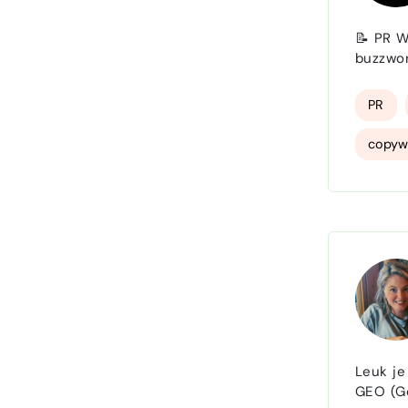
📝 PR Winkel –
buzzwor
eigen studio
ga
PR
copywr
Leuk je te tre
GEO (Gen