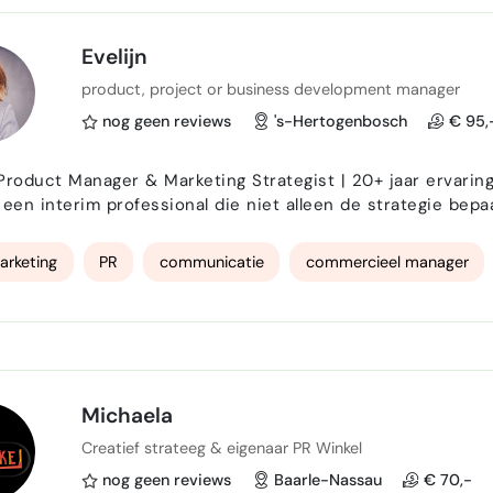
Evelijn
product, project or business development manager
nog geen reviews
's-Hertogenbosch
€ 95,
Product Manager & Marketing Strategist | 20+ jaar ervarin
 een interim professional die niet alleen de strategie bep
winkelschap krijgt? Met ruim 20 jaar ervaring op het snijvlak van Product Management en
ngcommunicatie , help ik bedrijven om meetbare gr…
arketing
PR
communicatie
commercieel manager
Michaela
Creatief strateeg & eigenaar PR Winkel
nog geen reviews
Baarle-Nassau
€ 70,-