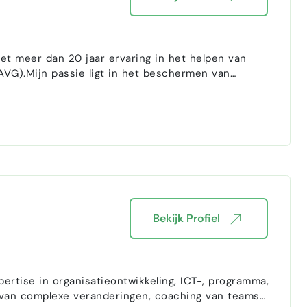
et meer dan 20 jaar ervaring in het helpen van
AVG).Mijn passie ligt in het beschermen van
. Ik heb ruime ervaring in
opstelle…
Bekijk Profiel
pertise in organisatieontwikkeling, ICT-, programma,