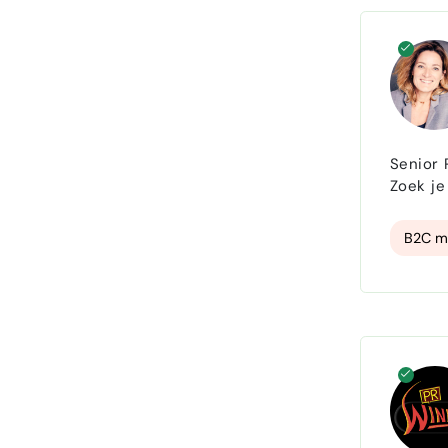
Senior 
Zoek je
tekentafel naar het 
Marketi
B2C m