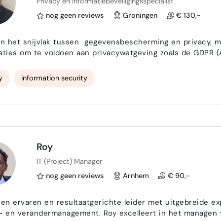
Privacy en informatiebeveiligingsspecialist
nog geen reviews
Groningen
€ 130,-
in het snijvlak tussen gegevensbescherming en privacy, m
aties om te voldoen aan privacywetgeving zoals de GDPR (
egevens en het opbouwen van vertrouwen tussen bedrijven en hun klanten
 compliance, data governance, risicobeoordelingen en het 
y
information security
Roy
IT (Project) Manager
nog geen reviews
Arnhem
€ 90,-
een ervaren en resultaatgerichte leider met uitgebreide ex
agement. Roy excelleert in het managen van complexe veranderingen, coaching van teams