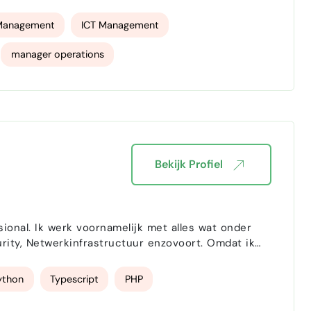
 Management
ICT Management
manager operations
Bekijk Profiel
s wat onder
 Netwerkinfrastructuur enzovoort. Omdat ik
opgedaan en ben ik breed inzetbaar. Ik denk
ython
Typescript
PHP