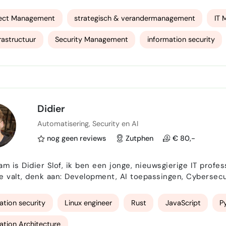
nteren van innovatieve ICT-oplossingen. Hij staat bekend om zijn coachende leiderschapsstijl,
analytische vermogen en sterke communicatievaardigheden. Zij…
ject Management
strategisch & verandermanagement
IT
frastructuur
Security Management
information security
Didier
Automatisering, Security en AI
nog geen reviews
Zutphen
€ 80,-
 Didier Slof, ik ben een jonge, nieuwsgierige IT professional. Ik werk voornamelijk met alle
 valt, denk aan: Development, AI toepassingen, Cybersecurity,
inds mijn 7e bezig houd met IT, heb ik tot nu toe veel kennis 
et u mee over technische specificates, ontwi…
ation security
Linux engineer
Rust
JavaScript
P
ation Architecture