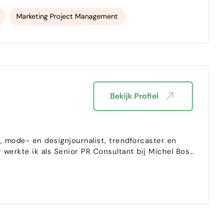
an hun online zichtbaarheid, merkstrategie en
Marketing Project Management
Bekijk Profiel
 mode- en designjournalist, trendforcaster en
 werkte ik als Senior PR Consultant bij Michel Bos
The Woolmark Company, Luxoticca en Fosbury &
…