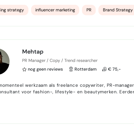
eb ik gewerkt met uiteenlopende merken en ondernemers a
oei. Daarbij ontwikkel ik niet alleen de strate…
ing strategy
influencer marketing
PR
Brand Strategy
Mehtap
PR Manager / Copy / Trend researcher
nog geen reviews
Rotterdam
€ 75,-
momenteel werkzaam als freelance copywriter, PR-manager,
nsultant voor fashion-, lifestyle- en beautymerken. Eerder
nsulting (nu: Hush Hush) in Amsterdam, met klanten als 
ons. Mijn artikelen zijn verschenen in Harper's Bazaar, VOGUE, F