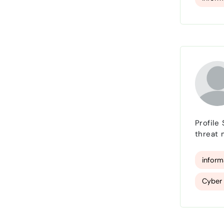
Profile
threat 
have de
inform
Cyber 
Senior