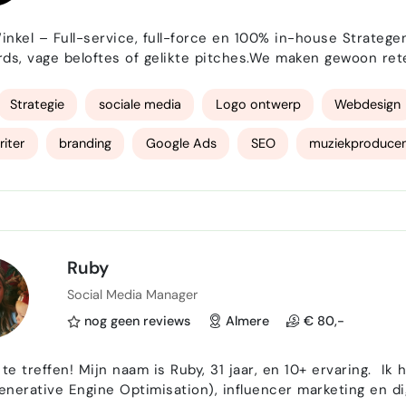
 Full-service, full-force en 100% in-house Strategen. Creatieven. Makers. We houden niet van loze
ds, vage beloftes of gelikte pitches.We maken gewoon rete
, met ons eigen team. Zonder poespas. Mét resultaat. 💥 Wat we doen? Alles waar jouw merk hard va
at. 🎯 PR & Strategie Geen la-plannen. Wel s…
Strategie
sociale media
Logo ontwerp
Webdesign
iter
branding
Google Ads
SEO
muziekproduce
Ruby
Social Media Manager
nog geen reviews
Almere
€ 80,-
ffen! Mijn naam is Ruby, 31 jaar, en 10+ ervaring. Ik help merken groeien door strategie, content, SEO,
erative Engine Optimisation), influencer marketing en digitale p