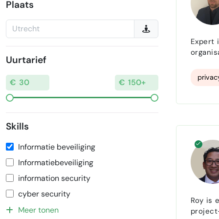
Plaats
Expert 
organis
Uurtarief
persoonsg
privacy
privac
Skills
Informatie beveiliging
Informatiebeveiliging
information security
cyber security
Roy is 
Meer tonen
project- en veranderman