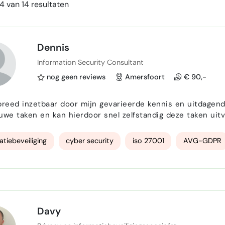
4 van 14 resultaten
Dennis
Information Security Consultant
nog geen reviews
Amersfoort
€ 90,-
breed inzetbaar door mijn gevarieerde kennis en uitdagend
uwe taken en kan hierdoor snel zelfstandig deze taken u
niet alleen weten hoe ik een taak moet uitvoeren, maar ook
e kans op fouten of vergissingen zo gering mogel…
atiebeveiliging
cyber security
iso 27001
AVG-GDPR
Davy