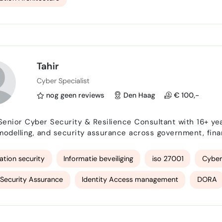
Tahir
Cyber Specialist
nog geen reviews
Den Haag
€ 100,-
 Senior Cyber Security & Resilience Consultant with 16+ ye
modelling, and security assurance across government, finan
livered cyber assurance and risk programmes for organis
National Policing. Currently operating as Cyber Resili…
ation security
Informatie beveiliging
iso 27001
Cyber
Security Assurance
Identity Access management
DORA
 Stakeholder Engagement
quality assurance
Threat Modell