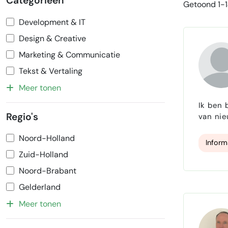
Categorieën
Getoond 1-1
Development & IT
Design & Creative
Marketing & Communicatie
Tekst & Vertaling
Meer tonen
Ik ben 
Regio's
van nie
wil ik 
Noord-Holland
zodat d
Inform
Zuid-Holland
Noord-Brabant
Gelderland
Meer tonen