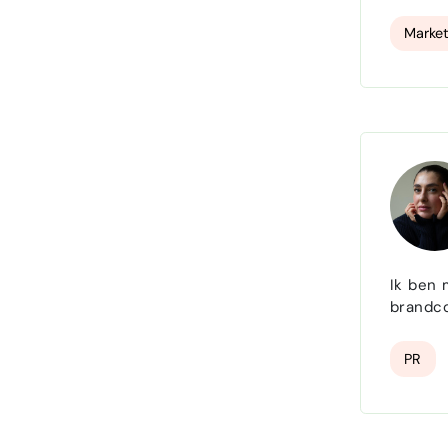
jaren h
omzetgr
Market
Ik ben 
brandco
PR & Co
S
PR