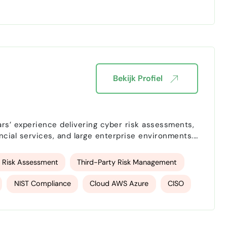
Bekijk Profiel
ars’ experience delivering cyber risk assessments,
cial services, and large enterprise environments. I
ations including ABN AMRO, UK Government, and
 Risk Assessment
Third-Party Risk Management
NIST Compliance
Cloud AWS Azure
CISO
ing