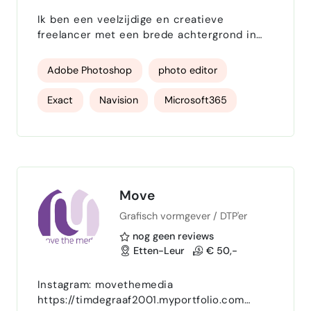
Ik ben een veelzijdige en creatieve
freelancer met een brede achtergrond in
financiële administratie , fotografie en
creatief werk . Met oog voor detail en
Adobe Photoshop
photo editor
gevoel voor harmonie combineer ik
structuur en intuïtie in alles wat ik doe. Van
Exact
Navision
Microsoft365
facturatie, boekhouding en
crediteurenbeheer tot fotografie,
Administrative work
vormgeving en contentcreatie. Ik werk
nauwkeurig, betrouwbaar en met een open
Boekhoudadministratie
blik. Daarnaast ha…
Administratief sterk
Move
Grafisch vormgever / DTP'er
Enthousiast en creatief
natuurfotografie
nog geen reviews
administratieve duizendpoot
Etten-Leur
€ 50,-
Content Creatie
Bouwkunde
Instagram: movethemedia
https://timdegraaf2001.myportfolio.com