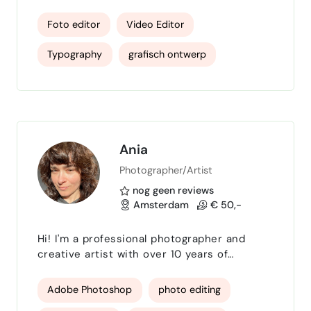
Move the Media is een creatief bureau dat
wordt geleid door 2 ervaren en
Foto editor
Video Editor
professioneel opgeleide grafisch
vormgevers . We zijn gespecialiseerd in
Typography
grafisch ontwerp
visuele communicatie , met een sterke
focus op grafisch ontwerp , en aanvullende
Adobe Creative Suite
DTP'er
expertise in foto- en videobewerking . We
zijn afgestudeerd aan een MBO 4-opleiding
in vormgeving en comb…
Ania
Photographer/Artist
nog geen reviews
Amsterdam
€ 50,-
Hi! I'm a professional photographer and
creative artist with over 10 years of
experience across a wide range of
photographic disciplines. I work on
Adobe Photoshop
photo editing
commissioned projects for both