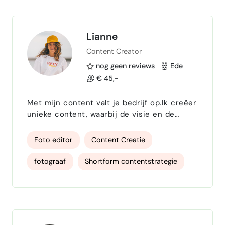
focused brands, lifestyle business…
E-mailmarketing
Brand marketing
Canva
Office 365
MS Excel
Lianne
Content Creator
MS Word
MS Powerpoint
nog geen reviews
Ede
Photographer
Color correction
€ 45,-
WhatsApp
Met mijn content valt je bedrijf op.Ik creëer
unieke content, waarbij de visie en de
identiteit van jouw bedrijf voorop
staat.Geen standaard video's, geen foto's of
Foto editor
Content Creatie
video's zonder brand identity, geen
standaard color grading, maar alles
fotograaf
Shortform contentstrategie
toegespitst op jouw wensen.
copywriter