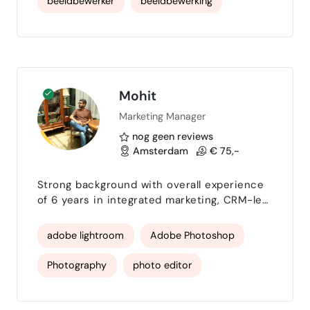
beeldbewerker
beeldbewerking
fotografie
Mohit
Marketing Manager
nog geen reviews
Amsterdam
€ 75,-
Strong background with overall experience
of 6 years in integrated marketing, CRM-led
lead generation, brand launches, and
experiential marketing. Known for driving
adobe lightroom
Adobe Photoshop
measurable growth through data-led
campaigns, partnerships, and high-impact
Photography
photo editor
brand experiences across digital and offline
channels. Adaptable across diverse
B2C marketing
marketing plan
industries, including technology, consumer-