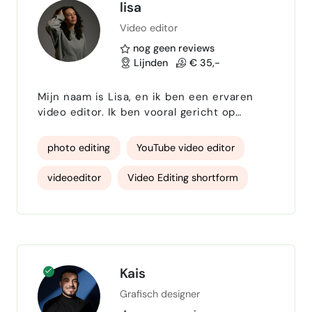
lisa
Video editor
nog geen reviews
Lijnden
€ 35,-
Mijn naam is Lisa, en ik ben een ervaren
video editor. Ik ben vooral gericht op
Youtube video's, maar heb tijdends mijn
stage met flowburo meerdere professionele
photo editing
YouTube video editor
aftermovies geschoten/ge-edit. Ik zorg
ervoor dat jouw ruwe beelden veranderen
videoeditor
Video Editing shortform
in een strakke edit, precies zoals jij het wilt.
Youtube, Instagram reels of TikTok? Jij kiest
Podcast editing
Foto editing
het format. Ik edit met Adobe Premiere
Pro. Je kan video'…
YouTube thumbnails
Kais
Grafisch designer