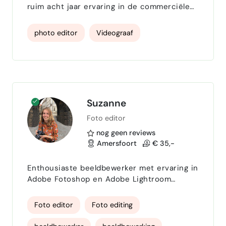
ruim acht jaar ervaring in de commerciële
modebranche. Ik help merken met het
creëren van sterke, commerciële beelden
photo editor
Videograaf
voor campagnes, e-commerce en
lookbooks. Ik werk graag samen in een
creatief team, maar kan ook zelfstandig
producties van begin tot eind verzorgen.
Suzanne
Foto editor
nog geen reviews
Amersfoort
€ 35,-
Enthousiaste beeldbewerker met ervaring in
Adobe Fotoshop en Adobe Lightroom
Classic. >8 jaar ervaring
Foto editor
Foto editing