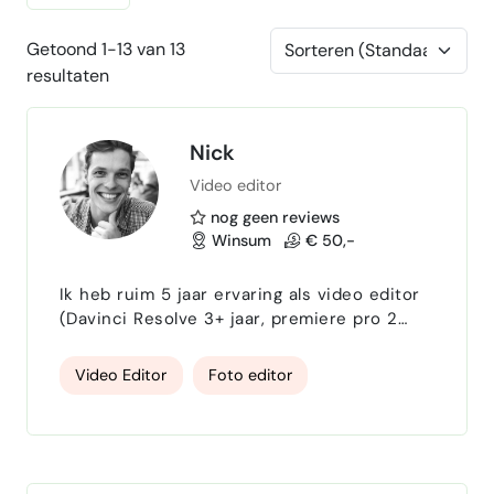
Getoond 1-13 van 13
resultaten
Nick
Video editor
nog geen reviews
Winsum
€ 50,-
Ik heb ruim 5 jaar ervaring als video editor
(Davinci Resolve 3+ jaar, premiere pro 2
jaar en capcut 5 jaar), met een sterke focus
op storytelling en ritme. Mijn passie ligt bij
Video Editor
Foto editor
het vastleggen van beweging en emotie,
maar ik heb me door de jaren heen ook
ontwikkeld in het editen van uiteenlopende
content. Ik werk zowel met short form
video’s voor social media als met langere