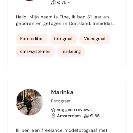
€ 75,-
Hallo! Mijn naam is Tine, ik ben 31 jaar en
geboren en getogen in Duitsland. Inmiddels
woon ik al ruim 12 jaar in Nederland. Dankzij
mijn internationale achtergrond spreek ik
Foto editor
fotograaf
Videograaf
vloeiend Duits, Nederlands en Engels. Ik
werk als freelance fotograaf, vertaler en
cms-systemen
marketing
marketeer en heb veel ervaring met CMS-
systemen en Adobe-programma’s.
seo marketing
B2C marketing
Creativiteit speelt een grote rol in mijn
werk; via fotografie, fot…
SEO blogs
SEO analyse
Vertalingen Duits
Marinka
Fotograaf
vertaling Nederlands-Duits
nog geen reviews
Nederlands-Engels Vertaling
Amsterdam
€ 85,-
Ik ben een freelance modefotograaf met