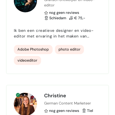
Digital Photography
drone video
editor
videoclip
content video
nog geen reviews
Schiedam
€ 75,-
Ik ben een creatieve designer en video-
editor met ervaring in het maken van
professionele visuele content. Ik werk
gespecialiseerd met Adobe Premiere, After
Adobe Photoshop
photo editor
Effects, Photoshop en Lightroom, en ik zorg
altijd voor een nauwkeurige, professionele
videoeditor
en aantrekkelijke afwerking. Mijn kracht ligt
in het omzetten van een idee naar een
complete, visueel sterke productie. Of het
nu gaat om video’s voor …
Christine
German Content Marketeer
nog geen reviews
Tiel