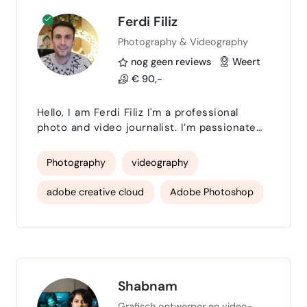
formats. Zo heb ik…
Ferdi Filiz
Photography & Videography
nog geen reviews
Weert
€ 90,-
Hello, I am Ferdi Filiz I'm a professional
photo and video journalist. I’m passionate
about photography, videography, editing,
writing, traveling, sports, music, exploring
Photography
videography
new cultures and lifestyles. My native
language is Turkish, and I speak fluent
adobe creative cloud
Adobe Photoshop
English and basic Dutch. Photography and
videography are more than just a job for me
adobe lightroom
Adobe After Effects
— they are my passions.Since high school
and uni…
Adobe Illustrator
food photography
photo editing
product photography
Shabnam
Grafisch ontwerper en video-