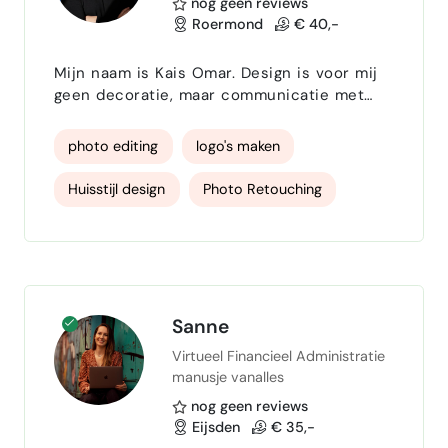
nog geen reviews
Roermond
€ 40,-
Mijn naam is Kais Omar. Design is voor mij
geen decoratie, maar communicatie met
impact. Als grafisch ontwerper help ik
merken zich helder, herkenbaar en
photo editing
logo's maken
professioneel te presenteren. Ik vertaal
ideeën en doelen naar visuele oplossingen
Huisstijl design
Photo Retouching
die niet alleen aantrekkelijk, maar ook
effectief zijn. Of het nu gaat om een ​​logo,
Posters
Webdesigner
illustrator
een complete merkidentiteit, content voor
sociale media of drukwerk,…
Adobe InDesign
Sanne
Virtueel Financieel Administratie
manusje vanalles
nog geen reviews
Eijsden
€ 35,-