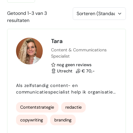
Getoond 1-3 van 3
resultaten
Tara
Content & Communications
Specialist
nog geen reviews
Utrecht
€ 70,-
Als zelfstandig content- en
communicatiespecialist help ik organisaties
met heldere taal, sterke verhalen en
effectieve (online) content. Ik schrijf in het
Contentstrategie
redactie
Nederlands & Engels en heb ervaring als
(eind)redacteur voor tijdschriften en
copywriting
branding
websites. Maar als communicatiestrateeg
denk ik ook mee over het positioneren van
SEO copywriting
communicatiestrategie