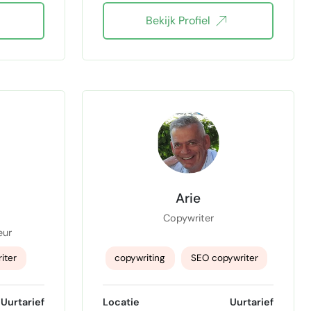
Bekijk Profiel
Blog Content
online content
grafie
contentcreatie
eindredactie teksten
hoofd- en eindredactie
Eindredacteur
Eindredactie
Correctie & redactie
Arie
Copywriter
eur
iter
copywriting
SEO copywriter
salescopywriter
Uurtarief
Locatie
Uurtarief