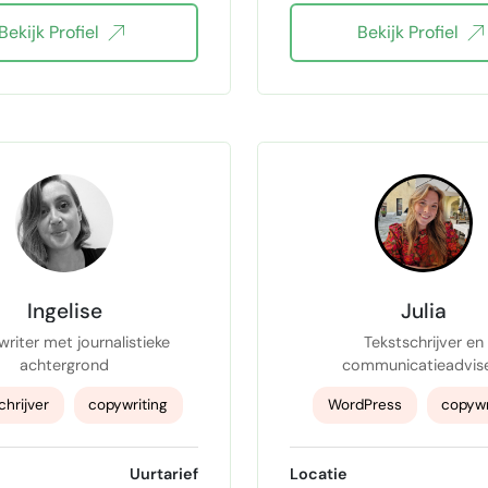
Bekijk Profiel
Bekijk Profiel
gedichten op maat
tekst redigeren
foto
natuurfotograaf
portretfotograaf
Ingelise
Julia
riter met journalistieke
Tekstschrijver en
achtergrond
communicatieadvis
chrijver
copywriting
WordPress
copywr
nalistiek
Webcopy
tekstschrijver
Uurtarief
Locatie