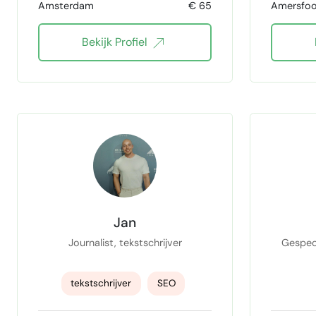
Amsterdam
€ 65
Amersfoo
contentbeheer
copyw
Bekijk Profiel
Talkshow redacteur
content
Canva Pro
WordPress
Research
Jan
Journalist, tekstschrijver
Gespeci
tekstschrijver
SEO