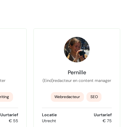
Pernille
ter
(Eind)redacteur en content manager
iting
Webredacteur
SEO
iewen
branded content
Uurtarief
Locatie
Uurtarief
€ 55
Utrecht
€ 75
Affiliate Marketing