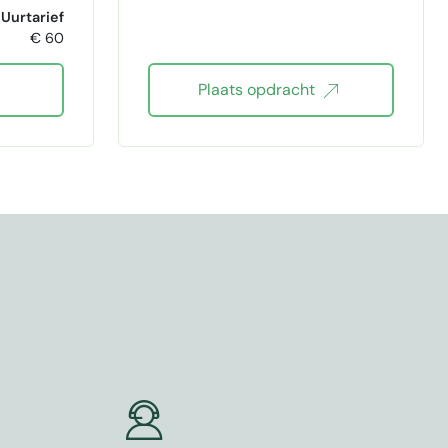
ngels
Uurtarief
€ 60
ting
Plaats opdracht
tikelen