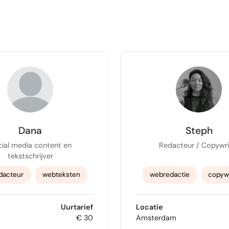
Dana
Steph
ial media content en
Redacteur / Copywri
tekstschrijver
dacteur
webteksten
webredactie
copywr
eksten
webcontent
storytelling
Interv
Uurtarief
Locatie
€ 30
Amsterdam
tekstschrijver
creative concepts