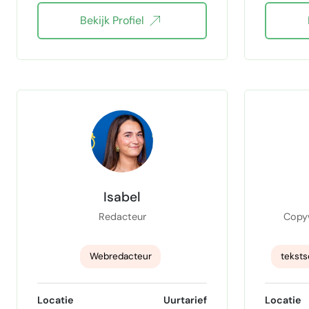
Bekijk Profiel
onderzoeksjournalistiek
tekstschrijver
Webtekstschrijver
Isabel
Redacteur
Copyw
Webredacteur
teksts
Interviews afnemen
jour
Locatie
Uurtarief
Locatie