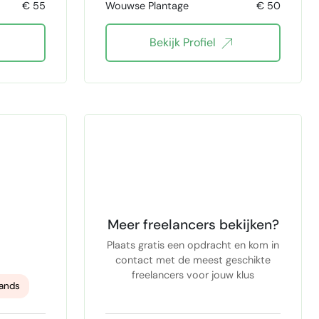
€ 55
Wouwse Plantage
€ 50
tekstschrijver
Bekijk Profiel
cms
verkoop specialist
SEO
Leadgeneratie en Verkoop
sites
copywriter creatief
lates
Webcopy
Email copy
blogschrijver
Blog Content
website review
Meer freelancers bekijken?
Reviewmarketing
Plaats gratis een opdracht en kom in
contact met de meest geschikte
freelancers voor jouw klus
r
reviewmarketing specialist
lands
ur