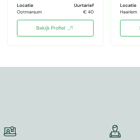
redacteur
Journalist
Locatie
Uurtarief
Locatie
Ootmarsum
€ 40
Haarlem
copywriter
Bl
Bekijk Profiel
proofreader Nederlands
ghostwriter
schrijver
i
blogschrijver