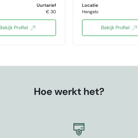
content writing
vertaling Nederlands E
Uurtarief
Locatie
€ 30
Hengelo
ogartikelen schrijven
Webcopy
copywri
Bekijk Profiel
Bekijk Profiel
webteksten
tekst redigeren
nformatieve teksten
Social media copy
ar
Blogs
Hoe werkt het?