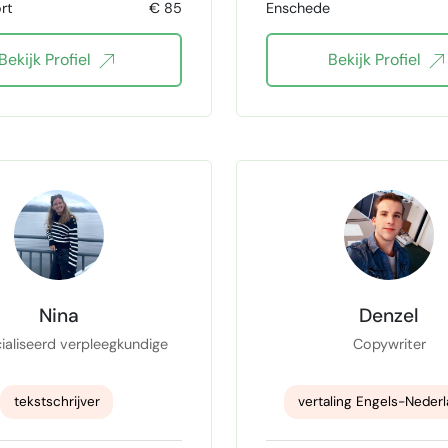
rt
€ 85
Enschede
riter
tekstschrijven
Webtekstschrijver
Bekijk Profiel
Bekijk Profiel
creatie
blogschrijver
SEO tekstschrijven
adobe creative cloud
SEO blogs
SEO web
Canva
canva temp
Social media
Social media copy
Nina
Denzel
Social Media ads
aliseerd verpleegkundige
Copywriter
social media behee
tekstschrijver
vertaling Engels-Neder
communicatieadvise