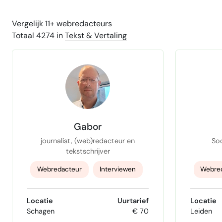
Vergelijk 11+ webredacteurs
Totaal 4274 in
Tekst & Vertaling
Gabor
journalist, (web)redacteur en
Soc
tekstschrijver
Webredacteur
Interviewen
Webre
Journalist
SEO t
Locatie
Uurtarief
Locatie
Schagen
€ 70
Leiden
Bedrijfsjournalistiek