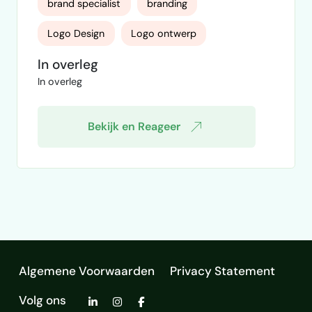
brand specialist
branding
en logo’s. Wij zijn een 45 jaar bestaand
familiebedrijf dat zich bezighoudt met de
Logo Design
Logo ontwerp
ontwikkeling, import en distributie van
sportartikelen, speelgoed en traditionele
In overleg
Merkstrategie
merkstrateeg
spellen. Wij voeren momenteel meerdere
In overleg
merken. Binnen deze …
merkidentiteit
Bekijk en Reageer
Algemene Voorwaarden
Privacy Statement
Volg ons