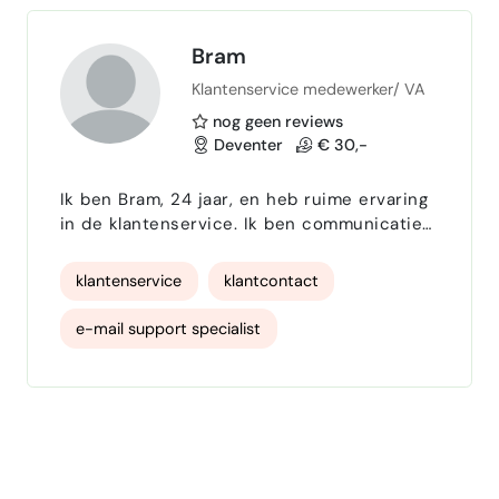
Bram
Klantenservice medewerker/ VA
nog geen reviews
Deventer
€ 30,-
Ik ben Bram, 24 jaar, en heb ruime ervaring
in de klantenservice. Ik ben communicatief
sterk, klantgericht en gewend om snel en
netjes te schakelen met verschillende
klantenservice
klantcontact
soorten klanten en situaties. Naast
klantenservice kan ik ook goed uit de
e-mail support specialist
voeten als virtual assistant, zoals het
beheren van e-mail, plannen,
telefonisch medewerker
administratieve taken en ondersteuning op
afstand. Ik werk gestructureerd, zelfstandig
Klachtenafhandeling
Webshop support
e…
boekhouden
Shopify