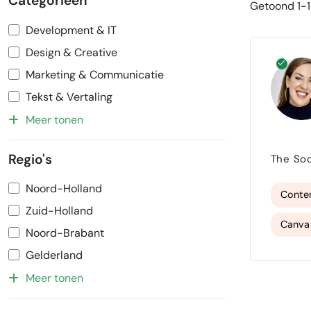
Categorieën
Getoond 1-1 
Development & IT
Design & Creative
Marketing & Communicatie
Tekst & Vertaling
Meer tonen
Social 
Regio's
The Social Bar. Ik help bedrijven om hun social media op
Van str
Noord-Holland
bij jouw
Conten
Zuid-Holland
Canva
Noord-Brabant
Gelderland
Meer tonen