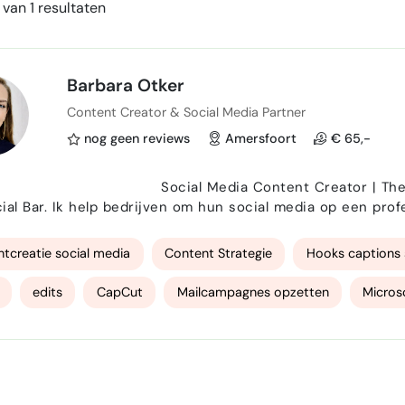
van 1 resultaten
Barbara Otker
Content Creator & Social Media Partner
nog geen reviews
Amersfoort
€ 65,-
Media Content Creator | The Social Bar Mijn naam is Barbara, o
 een professionele en consistente manier neer te zetten.
ategie en contentplanning tot het schrijven van teksten e
 bedrijf…
tcreatie social media
Content Strategie
Hooks captions 
edits
CapCut
Mailcampagnes opzetten
Micros