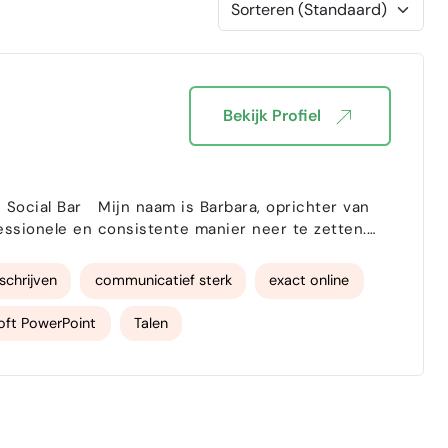
Bekijk Profiel
prichter van
n het beheren van je kanalen. Ik denk mee over wat
schrijven
communicatief sterk
exact online
oft PowerPoint
Talen