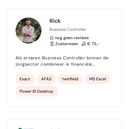
dienstverlening is bewust gericht op
analyse, re…
Rick
Business Controller
nog geen reviews
Zoetermeer
€ 75,-
Als ervaren Business Controller binnen de
zorgsector combineer ik financiële
expertise met een scherp oog voor detail
en analytisch inzicht. Ik help organisaties in
Exact
AFAS
twinfield
MS Excel
de zorg efficiënter werken, kosten te
beheersen en strategische doelen te
Power BI Desktop
verwezenlijken. Daarnaast verzorg ik op zzp-
basis ook aangiften inkomstenbelasting en
omzetbelasting, waarmee ik mijn
dienstverlening breder inzet dan alleen…