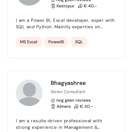
Kestopur
€ 40,-
I am a Power BI, Excel developer, exper with
SQL and Python. Maintly experties on
Reporting Section only
MS Excel
PowerBI
SQL
Bhagyashree
Senior Consultant
nog geen reviews
Almere
€ 30,-
I am a results‑driven professional with
strong experience in Management &