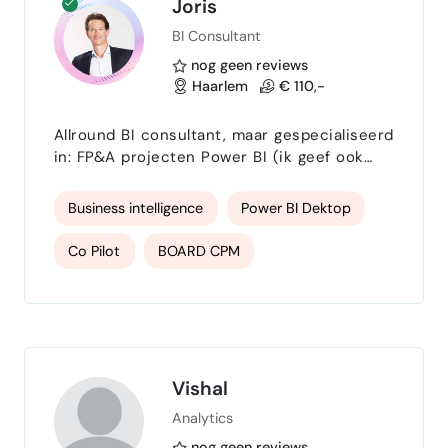
Joris
BI Consultant
nog geen reviews
Haarlem
€ 110,-
Allround BI consultant, maar gespecialiseerd
in: FP&A projecten Power BI (ik geef ook
trainingen) Co Pilot Workshops BOARD CPM
(budget/planning/forecast)
Business intelligence
Power BI Dektop
Co Pilot
BOARD CPM
business analyst
Vishal
Analytics
nog geen reviews