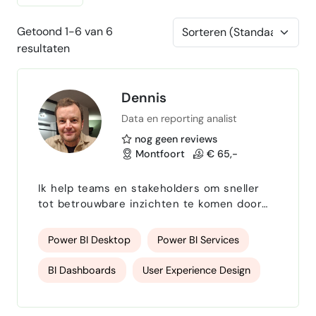
Getoond 1-6 van 6
resultaten
Dennis
Data en reporting analist
nog geen reviews
Montfoort
€ 65,-
Ik help teams en stakeholders om sneller
tot betrouwbare inzichten te komen door
dashboards effectiever, overzichtelijker,
leesvriendelijker en beter afgestemd op
Power BI Desktop
Power BI Services
besluitvorming en doelgroep in te richten.
Dit doe ik via compacte, afgebakende
BI Dashboards
User Experience Design
producten die snel inzicht geven in
verbeterpotentieel en direct toepasbare
Data Analysis Reporting
aanbevelingen opleveren. Mijn