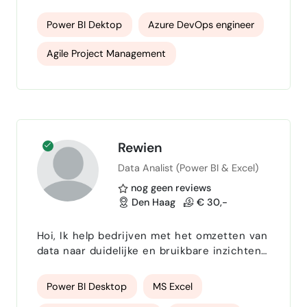
Consulting , complemented by a solid
foundation in Marketing & Communication .
Power BI Dektop
Azure DevOps engineer
I specialize in translating business needs
into clear strategies, optimizing processes,
Agile Project Management
and supporting organizations through
data‑driven decision‑making. With a
healthcare consultant
background in Power BI, analytics,
stakeholder management, and cross‑functi…
Rewien
Data Analist (Power BI & Excel)
nog geen reviews
Den Haag
€ 30,-
Hoi, Ik help bedrijven met het omzetten van
data naar duidelijke en bruikbare inzichten.
Mijn specialisatie ligt in:- Power BI
dashboards bouwen- Excel opschonen en
Power BI Desktop
MS Excel
automatiseren- Power Query (data